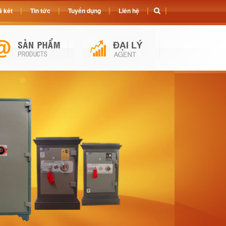
 két
Tin tức
Tuyển dụng
Liên hệ