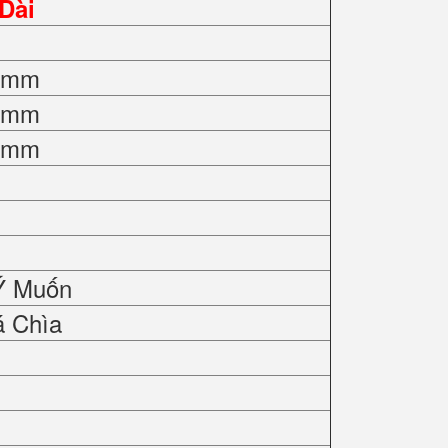
Dài
0 mm
0 mm
0 mm
Ý Muốn
á Chìa