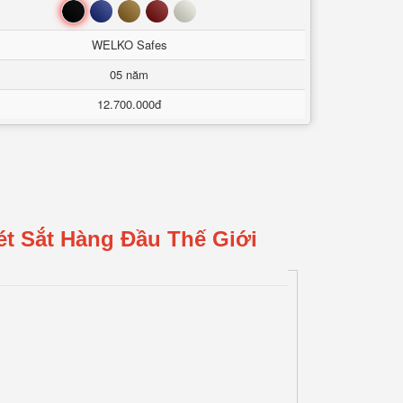
Đen
Xanh
Nâu
Đỏ
Trắng
WELKO Safes
05 năm
12.700.000đ
ét Sắt Hàng Đầu Thế Giới