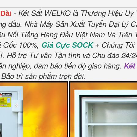
- Két Sắt WELKO là Thương Hiệu Uy 
 Dài
ng đầu.
Nhà Máy Sản Xuất Tuyển Đại Lý C
u Nổi Tiếng Hàng Đầu Việt Nam Và Trên T
á Gốc 100%,
Giá Cực SOCK
+ Chúng Tôi 
í
.
Hỗ trợ Tư vấn Tận tình và Chu đáo 24/2
ên nghiệp, đảm bảo tiến độ giao hàng.
Két
Bảo trì sản phẩm trọn đời
.