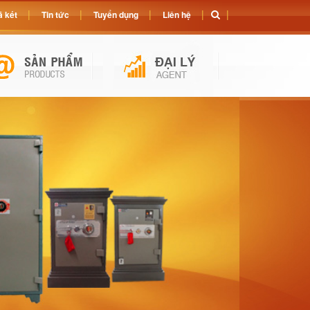
 két
Tin tức
Tuyển dụng
Liên hệ