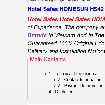
phẩm bóng trong thời gian sử dụng lâu dài
Hotel Safes HOMESUN HS42 Z
Hotel Safes Hotel Safes H
of Experience.
The company alwa
Brands
In Vietnam And In The
Guaranteed 100% Original Pric
Delivery and Installation Natio
Main Contents
1 - Technical Dimensions
2 - Contact Information
3 - Payment Information
4 - Quotations