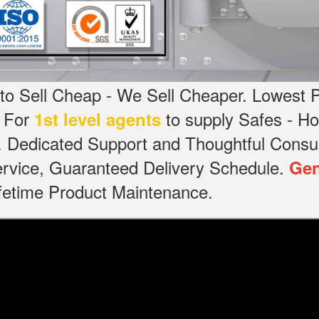
o Sell Cheap - We Sell Cheaper.
Lowest P
g For
to supply Safes - 
1st level agents
.
Dedicated
Support and Thoughtful Consul
service, Guaranteed Delivery Schedule.
Gen
Lifetime Product Maintenance.