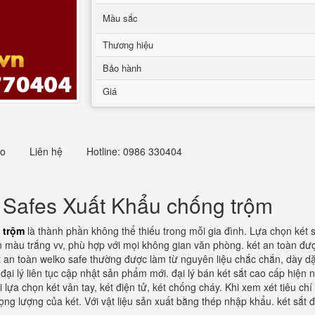
Mầu sắc
Thương hiệu
Bảo hành
Giá
eo
Liên hệ
Hotline: 0986 330404
 Safes Xuất Khẩu chống trộm
 trộm
là thành phần không thể thiếu trong mỗi gia đình. Lựa chọn két s
n màu trắng vv, phù hợp với mọi không gian văn phòng. két an toàn được
an toàn welko safe thường được làm từ nguyên liệu chắc chắn, dày dặn
đại lý liên tục cập nhật sản phẩm mới. đại lý bán két sắt cao cấp hiện 
 lựa chọn két vân tay, két điện tử, két chống cháy. Khi xem xét tiêu chí
rọng lượng của két. Với vật liệu sản xuất bằng thép nhập khẩu. két s