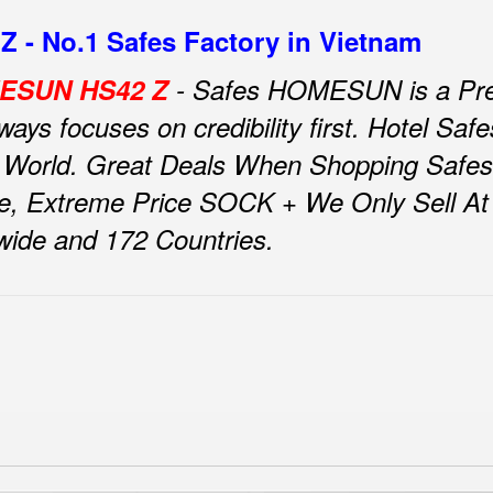
 - No.1 Safes Factory in Vietnam
OMESUN HS42 Z
- Safes HOMESUN is a Pre
ys focuses on credibility first.
Hotel Sa
 World.
Great Deals When Shopping Safe
e, Extreme Price SOCK + We Only Sell At F
nwide and 172 Countries.