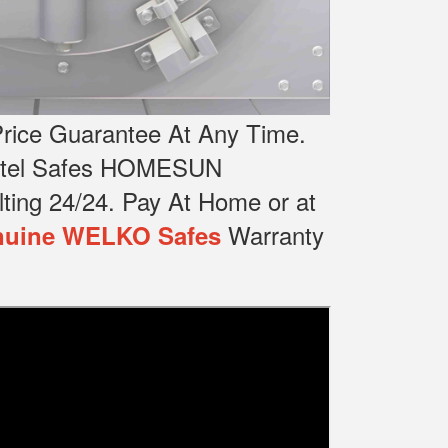
rice Guarantee At Any Time.
Hotel Safes HOMESUN
ting 24/24.
Pay At Home or at
Warranty
uine WELKO Safes