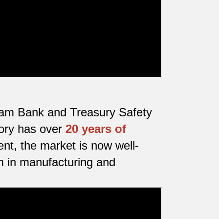
etnam Bank and Treasury Safety
tory has over
20 years of
nt, the market is now well-
m in manufacturing and