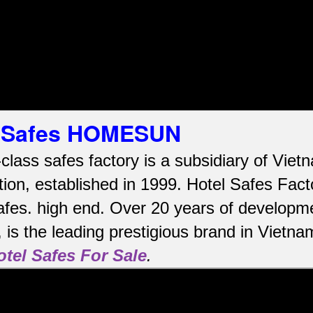
el Safes HOMESUN
-class safes factory is a subsidiary of Vi
ion, established in 1999. Hotel Safes Fac
afes.
high end.
Over 20 years of developme
is the leading prestigious brand in Vietna
otel Safes For Sale
.