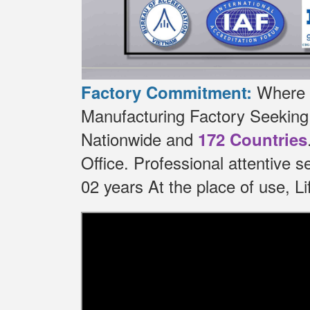
Where t
Factory Commitment:
Manufacturing Factory Seekin
Nationwide and
172 Countries
Office.
Professional attentive 
02 years At the place of use, 