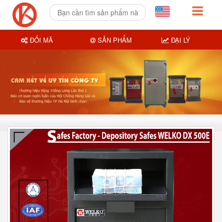
ĐỔI MÃ
SẢN PHẨM
ĐẠI LÝ