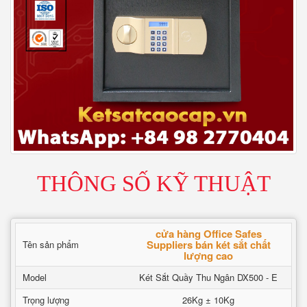
THÔNG SỐ KỸ THUẬT
cửa hàng Office Safes
Suppliers bán két sắt chất
Tên sản phẩm
lượng cao
Model
Két Sắt Quầy Thu Ngân DX500 - E
Trọng lượng
26Kg ± 10Kg