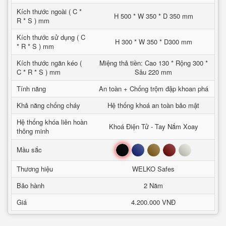
Kích thước ngoài ( C *
H 500 * W 350 * D 350 mm
R * S ) mm
Kích thước sử dụng ( C
H 300 * W 350 * D300 mm
* R * S ) mm
Kích thước ngăn kéo (
Miệng thả tiền: Cao 130 * Rộng 300 *
C * R * S ) mm
Sâu 220 mm
Tính năng
An toàn + Chống trộm đập khoan phá
Khả năng chống cháy
Hệ thống khoá an toàn bảo mật
Hệ thống khóa liên hoàn
Khoá Điện Tử - Tay Nắm Xoay
thông minh
Đen
Xanh
Nâu
Đỏ
Trắng
Mầu sắc
Thương hiệu
WELKO Safes
Bảo hành
2 Năm
Giá
4.200.000 VNĐ