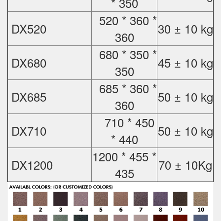
* 350
520 * 360 *
DX520
30 ± 10 kg
360
680 * 350 *
DX680
45 ± 10 kg
350
685 * 360 *
DX685
50 ± 10 kg
360
710 * 450
DX710
50 ± 10 kg
* 440
1200 * 455 *
DX1200
70 ± 10Kg
435