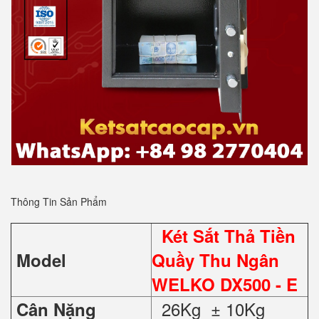
Thông Tin Sản Phẩm
Két Sắt Thả Tiền
Model
Quầy Thu Ngân
WELKO DX500 - E
26Kg ± 10Kg
Cân Nặng