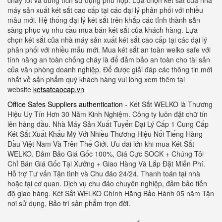
cháy tốt và dung tích sử dụng phù hợp. Lựa chọn két sắt của nhà
máy sản xuất két sắt cao cấp tại các đại lý phân phối với nhiều
mẫu mới. Hệ thống đại lý két sắt trên khắp các tỉnh thành sẵn
sàng phục vụ nhu cầu mua bán két sắt của khách hàng. Lựa
chọn két sắt của nhà máy sản xuất két sắt cao cấp tại các đại lý
phân phối với nhiều mẫu mới. Mua két sắt an toàn welko safe với
tính năng an toàn chống cháy là để đảm bảo an toàn cho tài sản
của văn phòng doanh nghiệp. Để được giải đáp các thông tin mới
nhất về sản phẩm quý khách hàng vui lòng xem thêm tại
website
ketsatcaocap.vn
Office Safes Suppliers authentication
- Két Sắt WELKO là Thương
Hiệu Uy Tín Hơn 30 Năm Kinh Nghiệm. Công ty luôn đặt chữ tín
lên hàng đầu. Nhà Máy Sản Xuất Tuyển Đại Lý Cấp 1 Cung Cấp
Két Sắt Xuất Khẩu Mỹ Với Nhiều Thương Hiệu Nổi Tiếng Hàng
Đầu Việt Nam Và Trên Thế Giới. Ưu đãi lớn khi mua Két Sắt
WELKO. Đảm Bảo Giá Gốc 100%, Giá Cực SOCK + Chúng Tôi
Chỉ Bán Giá Gốc Tại Xưởng + Giao Hàng Và Lắp Đặt Miễn Phí.
Hỗ trợ Tư vấn Tận tình và Chu đáo 24/24. Thanh toán tại nhà
hoặc tại cơ quan. Dịch vụ chu đáo chuyên nghiệp, đảm bảo tiến
độ giao hàng. Két Sắt WELKO Chính Hãng Bảo Hành 05 năm Tận
nơi sử dụng, Bảo trì sản phẩm trọn đời
.