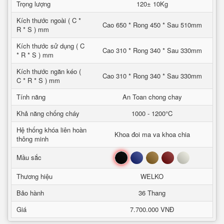
Trọng lượng
120± 10Kg
Kích thước ngoài ( C *
Cao 650 * Rong 450 * Sau 510mm
R * S ) mm
Kích thước sử dụng ( C
Cao 310 * Rong 340 * Sau 330mm
* R * S ) mm
Kích thước ngăn kéo (
Cao 310 * Rong 340 * Sau 330mm
C * R * S ) mm
Tính năng
An Toan chong chay
Khả năng chống cháy
1000 - 1200°C
Hệ thống khóa liên hoàn
Khoa đoi ma va khoa chia
thông minh
Đen
Xanh
Nâu
Đỏ
Trắng
Mầu sắc
Thương hiệu
WELKO
Bảo hành
36 Thang
Giá
7.700.000 VNĐ