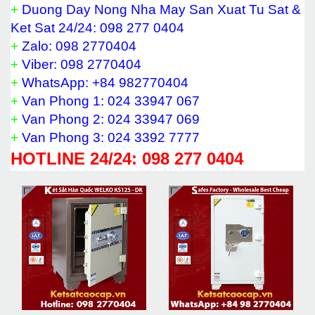
+
Duong Day Nong Nha May San Xuat Tu Sat &
Ket Sat 24/24: 098 277 0404
+
Zalo: 098 2770404
+
Viber: 098 2770404
+
WhatsApp: +84 982770404
+
Van Phong 1: 024 33947 067
+
Van Phong 2: 024 33947 069
+
Van Phong 3: 024 3392 7777
HOTLINE 24/24: 098 277 0404