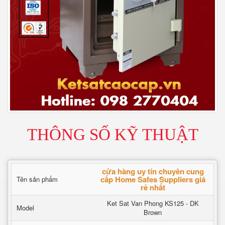
THÔNG SỐ KỸ THUẬT
cửa hàng uy tín chuyên cung
cấp Home Safes Suppliers giá
Tên sản phẩm
rẻ nhất
Ket Sat Van Phong KS125 - DK
Model
Brown