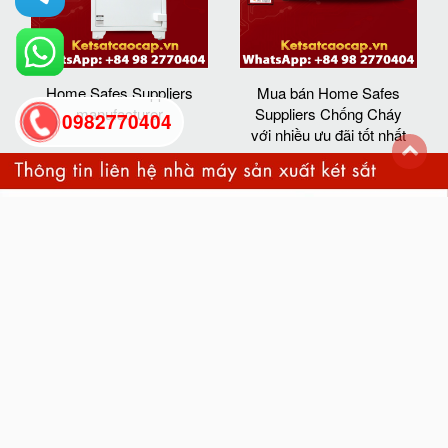
Home Safes Suppliers
Mua bán Home Safes
manufacturer
Suppliers Chống Cháy
0982770404
với nhiều ưu đãi tốt nhất
back
to
top