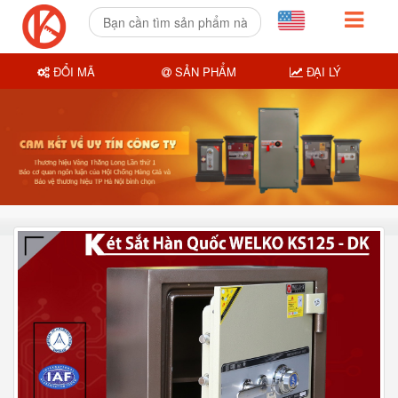
ĐỔI MÃ
SẢN PHẨM
ĐẠI LÝ