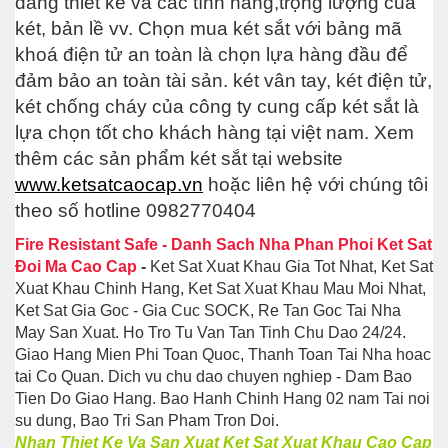
dáng thiết kế và các tính năng,trọng lượng của
két, bản lề vv. Chọn mua két sắt với bảng mã
khoá điện tử an toàn là chọn lựa hàng đầu để
đảm bảo an toàn tài sản. két vân tay, két điện tử,
két chống cháy của công ty cung cấp két sắt là
lựa chọn tốt cho khách hàng tại việt nam. Xem
thêm các sản phẩm két sắt tại website
www.ketsatcaocap.vn
hoặc liên hệ với chúng tôi
theo số hotline 0982770404
Fire Resistant Safe
-
Danh Sach Nha Phan Phoi Ket Sat
Đoi Ma Cao Cap
-
Ket Sat Xuat Khau Gia Tot Nhat, Ket Sat
Xuat Khau Chinh Hang, Ket Sat Xuat Khau Mau Moi Nhat,
Ket Sat Gia Goc - Gia Cuc SOCK, Re Tan Goc Tai Nha
May San Xuat. Ho Tro Tu Van Tan Tinh Chu Dao 24/24.
Giao Hang Mien Phi Toan Quoc, Thanh Toan Tai Nha hoac
tai Co Quan. Dich vu chu dao chuyen nghiep - Dam Bao
Tien Do Giao Hang. Bao Hanh Chinh Hang 02 nam Tai noi
su dung, Bao Tri San Pham Tron Doi.
Nhan Thiet Ke Va San Xuat Ket Sat Xuat Khau Cao Cap