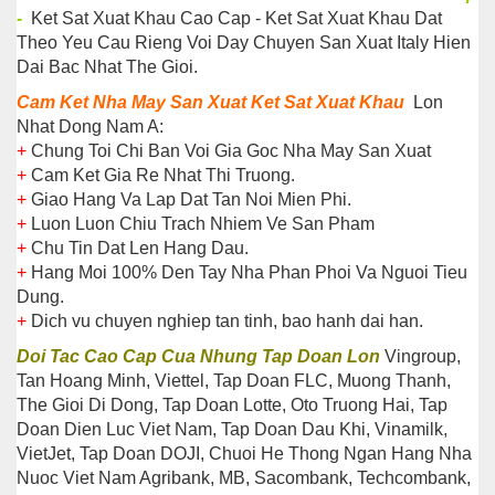
-
Ket Sat Xuat Khau Cao Cap - Ket Sat Xuat Khau Dat
Theo Yeu Cau Rieng Voi Day Chuyen San Xuat Italy Hien
Dai Bac Nhat The Gioi.
Cam Ket Nha May San Xuat Ket Sat Xuat Khau
Lon
Nhat Dong Nam A:
+
Chung Toi Chi Ban Voi Gia Goc Nha May San Xuat
+
Cam Ket Gia Re Nhat Thi Truong.
+
Giao Hang Va Lap Dat Tan Noi Mien Phi.
+
Luon Luon Chiu Trach Nhiem Ve San Pham
+
Chu Tin Dat Len Hang Dau.
+
Hang Moi 100% Den Tay Nha Phan Phoi Va Nguoi Tieu
Dung.
+
Dich vu chuyen nghiep tan tinh, bao hanh dai han.
Doi Tac Cao Cap Cua Nhung Tap Doan Lon
Vingroup,
Tan Hoang Minh, Viettel, Tap Doan FLC, Muong Thanh,
The Gioi Di Dong, Tap Doan Lotte, Oto Truong Hai, Tap
Doan Dien Luc Viet Nam, Tap Doan Dau Khi, Vinamilk,
VietJet, Tap Doan DOJI, Chuoi He Thong Ngan Hang Nha
Nuoc Viet Nam Agribank, MB, Sacombank, Techcombank,