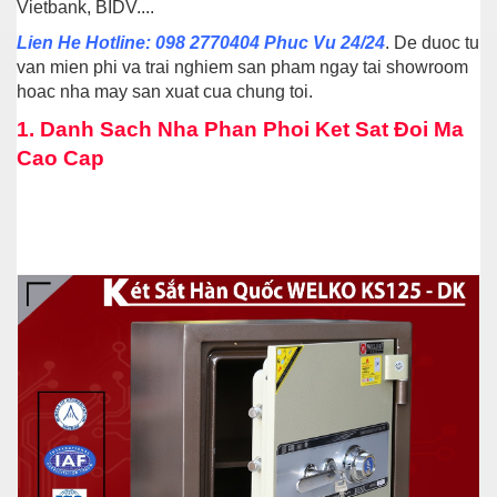
Vietbank, BIDV....
Lien He Hotline: 098 2770404 Phuc Vu 24/24
. De duoc tu
van mien phi va trai nghiem san pham ngay tai showroom
hoac nha may san xuat cua chung toi.
1.
Danh Sach Nha Phan Phoi Ket Sat Đoi Ma
Cao Cap