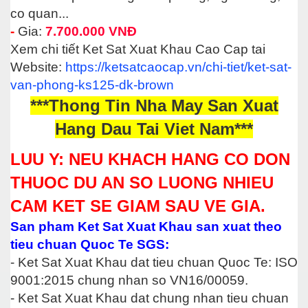
co quan...
-
Gia:
7.700.000 VNĐ
Xem chi tiết Ket Sat Xuat Khau Cao Cap tai
Website:
https://ketsatcaocap.vn/chi-tiet/ket-sat-
van-phong-ks125-dk-brown
***Thong Tin Nha May San Xuat
Hang Dau Tai Viet Nam***
LUU Y: NEU KHACH HANG CO DON
THUOC DU AN SO LUONG NHIEU
CAM KET SE GIAM SAU VE GIA.
San pham Ket Sat Xuat Khau san xuat theo
tieu chuan Quoc Te SGS:
- Ket Sat Xuat Khau dat tieu chuan Quoc Te: ISO
9001:2015 chung nhan so VN16/00059.
- Ket Sat Xuat Khau dat chung nhan tieu chuan