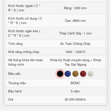
Kích thước ngoài ( C *
Rộng: 1200 mm
R * S ) mm
Kích thước sử dụng ( C
Cao: 2800 mm
* R * S ) mm
Kích thước ngăn kéo (
Thép Cánh Dày: 1 mm
C * R * S ) mm
Tính năng
An Toàn Chống Cháy
Khả năng chống cháy
1000 - 1200°C
Hệ thống khóa liên hoàn
Khóa kỹ thuật chuyên dụng + Khoá
thông minh
Tay Gạt Ngang
Đen
Xanh
Nâu
Đỏ
Trắng
Mầu sắc
Thương hiệu
BEMC
Bảo hành
5 năm
Giá
30.000.000đ/m