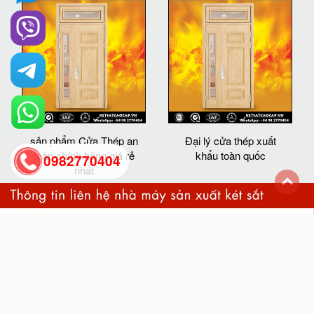
sản phẩm Cửa Thép an
Đại lý cửa thép xuất
toàn chính hãng giá rẻ
khẩu toàn quốc
0982770404
nhất
back
to
top