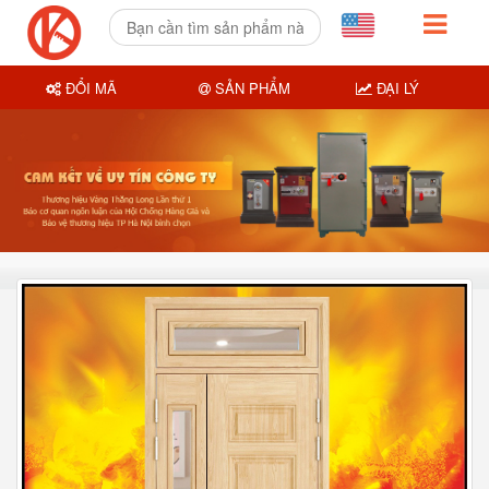
ĐỔI MÃ
SẢN PHẨM
ĐẠI LÝ