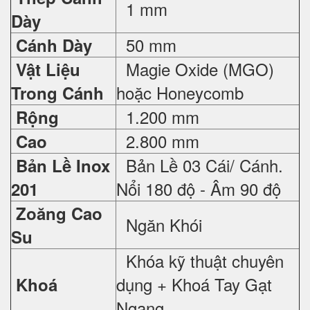
1 mm
Dày
50 mm
Cánh Dày
Magie Oxide (MGO)
Vật Liệu
hoặc Honeycomb
Trong Cánh
1.200 mm
Rộng
2.800 mm
Cao
Bản Lề 03 Cái/ Cánh.
Bản Lề Inox
Nổi 180 độ - Âm 90 độ
201
Zoăng Cao
Ngăn Khói
Su
Khóa kỹ thuật chuyên
dụng + Khoá Tay Gạt
Khoá
Ngang