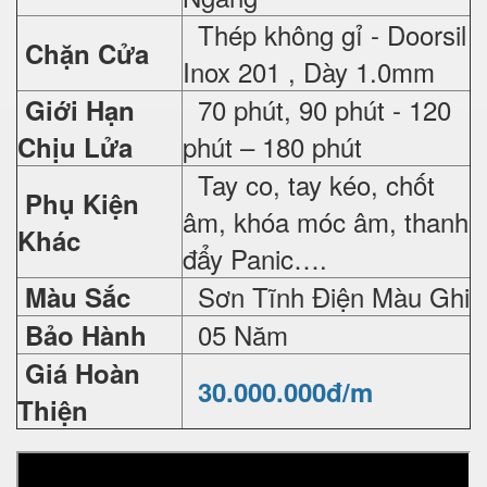
Thép không gỉ - Doorsil
Chặn Cửa
Inox 201 , Dày 1.0mm
70 phút, 90 phút - 120
Giới Hạn
phút – 180 phút
Chịu Lửa
Tay co, tay kéo, chốt
Phụ Kiện
âm, khóa móc âm, thanh
Khác
đẩy Panic….
Sơn Tĩnh Điện Màu Ghi
Màu Sắc
05 Năm
Bảo Hành
Giá Hoàn
30.000.000đ/m
Thiện