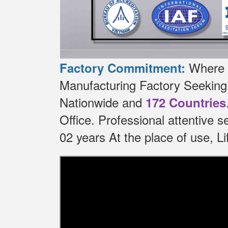
Where t
Factory Commitment:
Manufacturing Factory Seekin
Nationwide and
172 Countries
Office.
Professional attentive 
02 years At the place of use, 