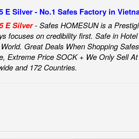
E Silver - No.1 Safes Factory in Viet
 E Silver
- Safes HOMESUN is a Prestigi
focuses on credibility first.
Safe in Ho
 World.
Great Deals When Shopping Safes
e, Extreme Price SOCK + We Only Sell At F
nwide and 172 Countries.