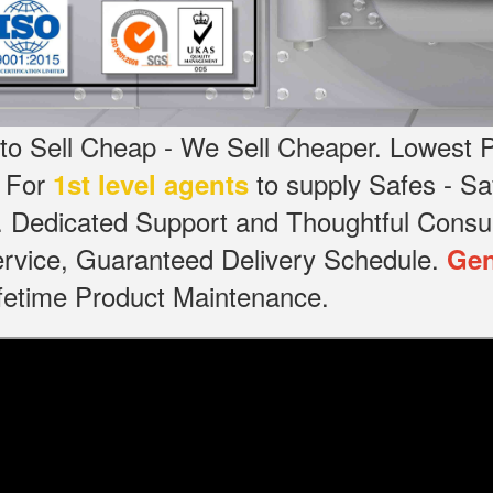
o Sell Cheap - We Sell Cheaper.
Lowest P
g For
to supply Safes - 
1st level agents
.
Dedicated
Support and Thoughtful Consul
service, Guaranteed Delivery Schedule.
Gen
Lifetime Product Maintenance.