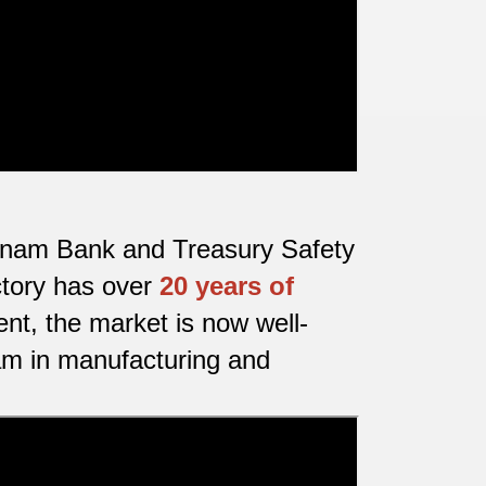
ietnam Bank and Treasury Safety
ctory has over
20 years of
nt, the market is now well-
nam in manufacturing and