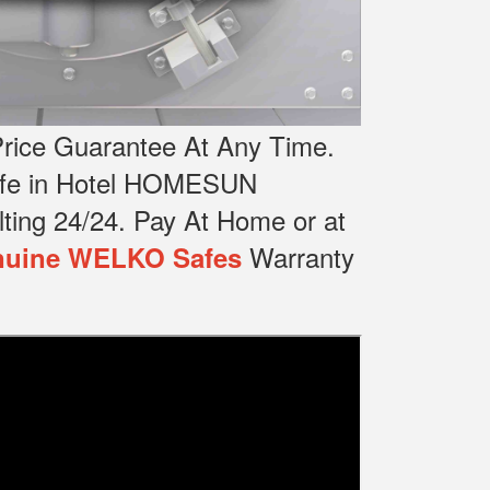
rice Guarantee At Any Time.
Safe in Hotel HOMESUN
ting 24/24.
Pay At Home or at
Warranty
uine WELKO Safes