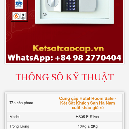
THÔNG SỐ KỸ THUẬT
Cung cấp Hotel Room Safe -
Két Sắt Khách Sạn Hà Nam
Tên sản phẩm
xuất khẩu giá rẻ
Model
HS35 E Silver
Trọng lượng
10Kg ± 2Kg