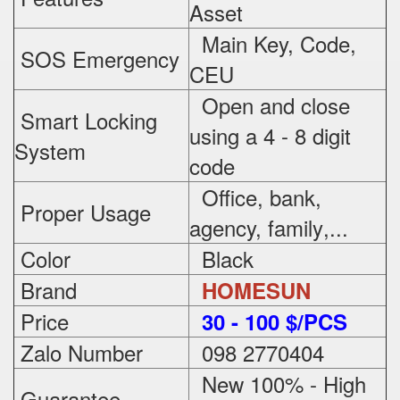
Asset
Main Key, Code,
SOS Emergency
CEU
Open and close
Smart Locking
using a 4 - 8 digit
System
code
Office, bank,
Proper Usage
agency, family
,...
Color
Black
Brand
HOMESUN
Price
3
0 - 100 $/PCS
Zalo Number
098 2770404
New 100% - High
Guarantee