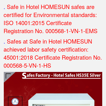
.
Safe in Hotel HOMESUN safes are
certified for Environmental standards:
ISO 14001:2015 Certificate
Registration No.
000568-1-VN-1-EMS
.
Safes at Safe in Hotel HOMESUN
achieved labor safety certification:
45001:2018 Certificate Registration No.
000568-5-VN-1-HS