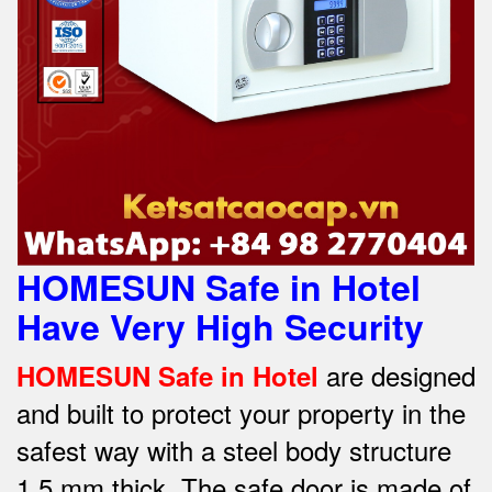
HOMESUN Safe in Hotel
Have Very High Security
are designed
HOMESUN Safe in Hotel
and built to protect your property in the
safest way w
ith a steel body structure
1.5 mm thick.
The safe door is made of