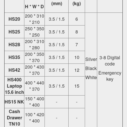
(mm)
(kg)
H * W * D
200 * 310
HS20
3.5 / 1.5
6
* 210
250 * 350
HS25
3.5 / 1.5
8
* 250
200 * 310
HS28
3.5 / 1.5
7
* 280
200 * 350
HS35
3.5 / 1.5
10
3-8 Digital
Silver
* 370
code
200 * 430
Black
HS42
3.5 / 1.5
12
Emergency
* 370
White
key
HS400
400 * 440
Laptop
3.5 / 1.5
15
* 370
15.6 inch
150 * 400
HS15 NK
-
-
* 400
Cash
100 * 420
Drawer
-
-
* 400
TN10