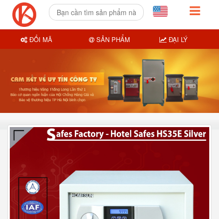
ĐỔI MÃ
SẢN PHẨM
ĐẠI LÝ