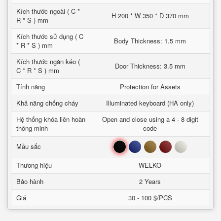
Kích thước ngoài ( C *
H 200 * W 350 * D 370 mm
R * S ) mm
Kích thước sử dụng ( C
Body Thickness: 1.5 mm
* R * S ) mm
Kích thước ngăn kéo (
Door Thickness: 3.5 mm
C * R * S ) mm
Tính năng
Protection for Assets
Khả năng chống cháy
Illuminated keyboard (HA only)
Hệ thống khóa liên hoàn
Open and close using a 4 - 8 digit
thông minh
code
Đen
Xanh
Nâu
Đỏ
Trắng
Mầu sắc
Thương hiệu
WELKO
Bảo hành
2 Years
Giá
30 - 100 $/PCS