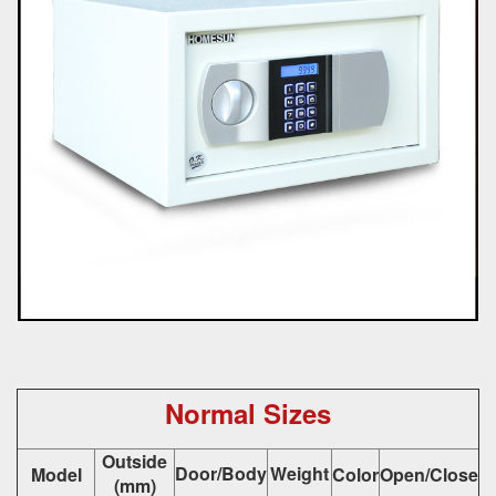
Normal Sizes
Outside
Door/Body
Weight
Model
Color
Open/Close
(mm)