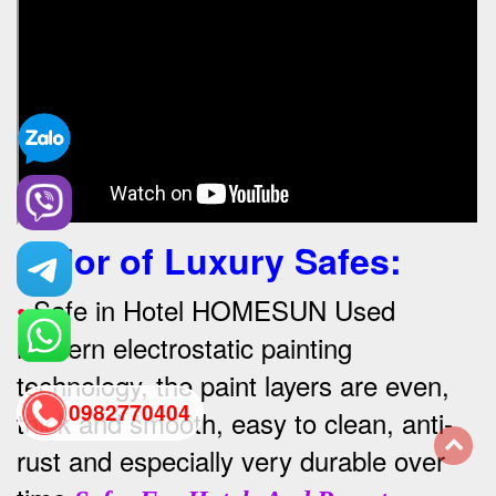
Color of Luxury Safes
:
•
Safe in Hotel HOMESUN Used
modern electrostatic painting
technology, the paint layers are even,
0982770404
thick and smooth, easy to clean, anti-
rust and especially very durable over
back