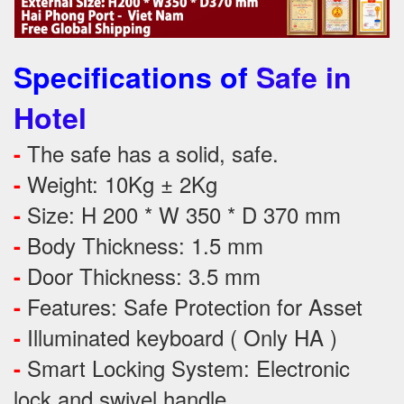
Specifications of
Safe in
Hotel
The safe has a solid, safe.
-
Weight: 10Kg ± 2Kg
-
Size: H 200 * W 350 * D 370 mm
-
Body Thickness: 1.5 mm
-
Door Thickness: 3.5 mm
-
Features:
Safe Protection
for
Asset
-
Illuminated keyboard ( Only HA )
-
Smart Locking System: Electronic
-
lock and swivel handle