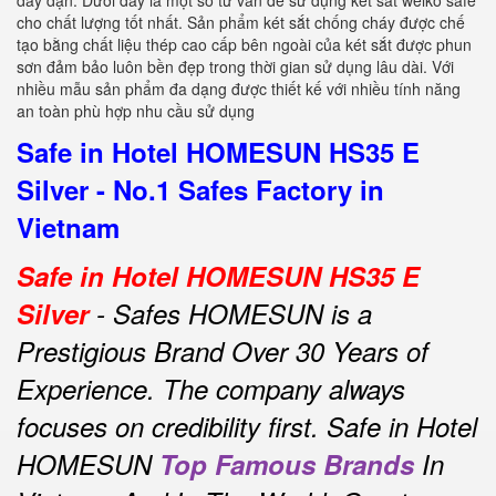
dày dặn. Dưới đây là một số tư vấn để sử dụng két sắt welko safe
cho chất lượng tốt nhất. Sản phẩm két sắt chống cháy được chế
tạo bằng chất liệu thép cao cấp bên ngoài của két sắt được phun
sơn đảm bảo luôn bền đẹp trong thời gian sử dụng lâu dài. Với
nhiều mẫu sản phẩm đa dạng được thiết kế với nhiều tính năng
an toàn phù hợp nhu cầu sử dụng
Safe in Hotel HOMESUN HS35 E
Silver - No.1 Safes Factory in
Vietnam
Safe in Hotel HOMESUN HS35 E
Silver
- Safes HOMESUN is a
Prestigious Brand Over 30 Years of
Experience.
The company always
focuses on credibility first.
Safe in Hotel
HOMESUN
Top Famous Brands
In