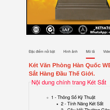
Đặc điểm nổi bật
Hình ảnh
Mô tả
Vid
Két Văn Phòng Hàn Quốc 
Sắt Hàng Đầu Thế Giới.
Nội dung chính trang Két Sắt
1 - Thông Số Kỹ Thuật
2 - Tính Năng Két Sắt
3 - Câu Hỏi Thường Gặp