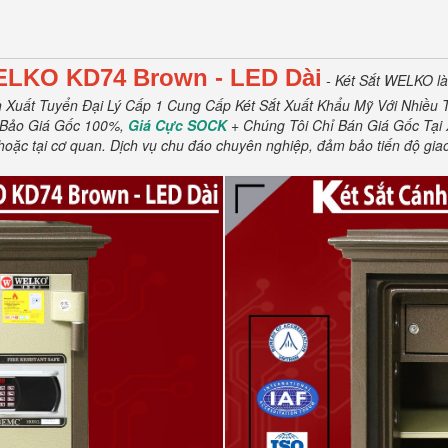
WELKO KD74
Brown
- LED Dài
- Két Sắt WELKO l
Xuất Tuyển Đại Lý Cấp 1 Cung Cấp Két Sắt Xuất Khẩu Mỹ Với Nhiều 
Bảo Giá Gốc 100%,
Giá Cực SOCK
+ Chúng Tôi Chỉ Bán Giá Gốc Tại
hoặc tại cơ quan.
Dịch vụ chu đáo chuyên nghiệp, đảm bảo tiến độ gia