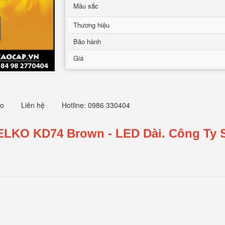
Mầu sắc
Thương hiệu
Bảo hành
Giá
eo
Liên hệ
Hotline: 0986 330404
WELKO KD74
Brown
- LED Dài.
Công Ty 