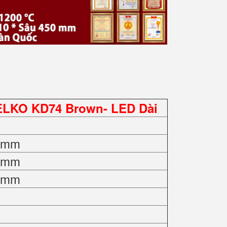
ELKO KD74 Brown- LED Dài
0 mm
0 mm
0 mm