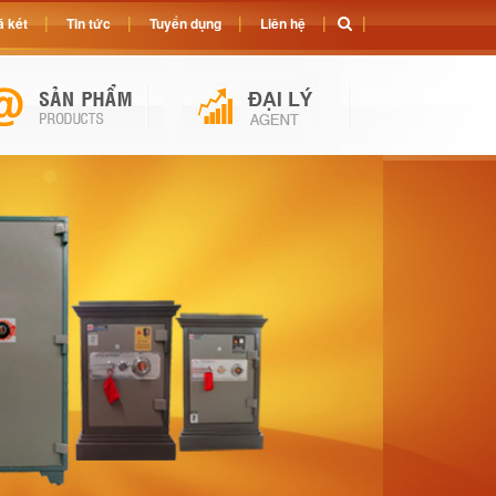
 két
Tin tức
Tuyển dụng
Liên hệ