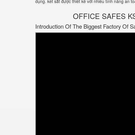
dụng. két sắt được thiết kế với nhiều tính năng an
OFFICE SAFES KS12
Introduction Of The Biggest Factory Of S