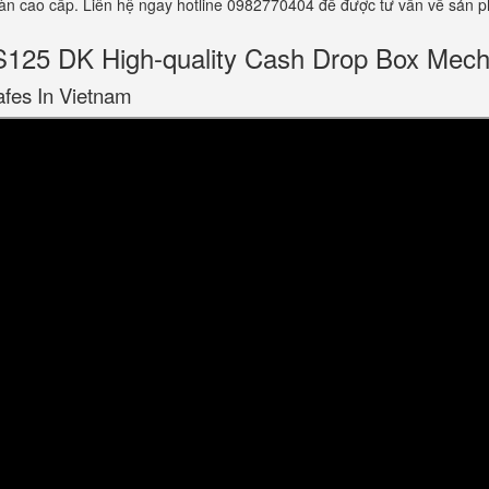
 toàn cao cấp. Liên hệ ngay hotline 0982770404 để được tư vấn về sản 
5 DK High-quality Cash Drop Box Mech
afes In Vietnam