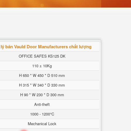
 lý bán Vauld Door Manufacturers chất lượng
OFFICE SAFES KS125 DK
110 ± 10Kg
H 650 * W 450 * D 510 mm
H 315 * W 340 * D 330 mm
H 90 * W 230 * D 300 mm
Anti-theft
1000 - 1200°C
Mechanical Lock