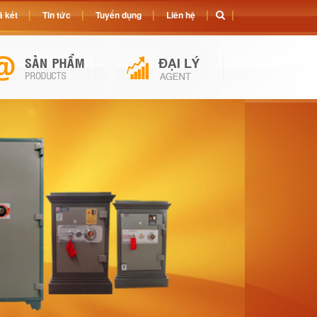
 két
Tin tức
Tuyển dụng
Liên hệ