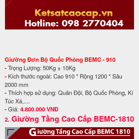
Giường Đơn Bộ Quốc Phòng BEMC - 910
-
Trọng Lượng: 50Kg ± 10Kg
-
Kích thước ngoài: Cao 910 * Rộng 1200 * Sâu
2000 mm
-
Thích hợp sử dụng: Quân Đội, Bộ Quốc Phòng, Kí
Túc Xá,....
-
Giá:
4.800.000 VNĐ
Giường Tầng Cao Cấp BEMC-1810
2.