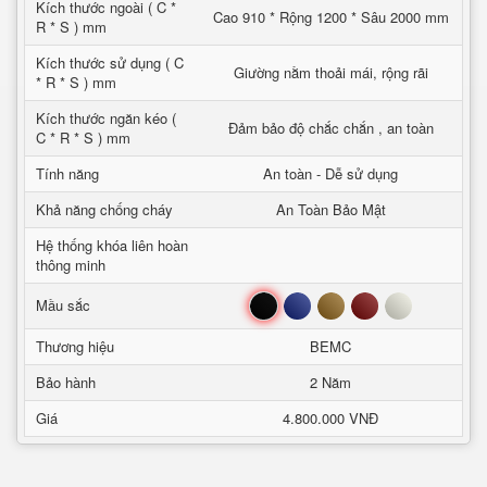
Kích thước ngoài ( C *
Cao 910 * Rộng 1200 * Sâu 2000 mm
R * S ) mm
Kích thước sử dụng ( C
Giường nằm thoải mái, rộng rãi
* R * S ) mm
Kích thước ngăn kéo (
Đảm bảo độ chắc chắn , an toàn
C * R * S ) mm
Tính năng
An toàn - Dễ sử dụng
Khả năng chống cháy
An Toàn Bảo Mật
Hệ thống khóa liên hoàn
thông minh
Đen
Xanh
Nâu
Đỏ
Trắng
Mầu sắc
Thương hiệu
BEMC
Bảo hành
2 Năm
Giá
4.800.000 VNĐ