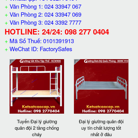
+
Văn Phòng 1: 024 33947 067
+
Văn Phòng 2: 024 33947 069
+
Văn Phòng 3: 024 3392 7777
HOTLINE: 24/24: 098 277 0404
+
Mã Số Thuế: 0101391913
+
WeChat ID: FactorySafes
Tuyển Đại lý giường
Đại lý giường quân đội
quân đội 2 tầng chống
uy tín chất lượng tốt
cháy
nhất ở đâu