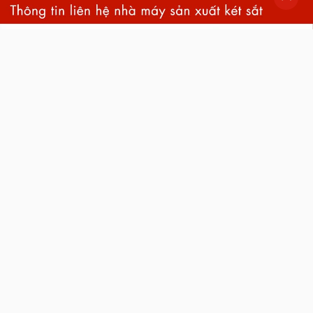
back
to
top