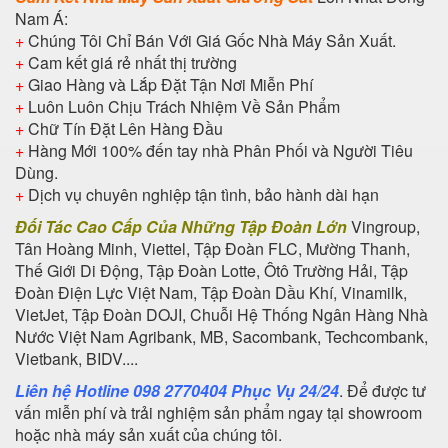
Nam Á:
+
Chúng Tôi Chỉ Bán Với Giá Gốc Nhà Máy Sản Xuất.
+
Cam kết giá rẻ nhất thị trường
+
Giao Hàng và Lắp Đặt Tận Nơi Miễn Phí
+
Luôn Luôn Chịu Trách Nhiệm Về Sản Phẩm
+
Chữ Tín Đặt Lên Hàng Đầu
+
Hàng Mới 100% đến tay nhà Phân Phối và Người Tiêu
Dùng.
+
Dịch vụ chuyên nghiệp tận tình, bảo hành dài hạn
Đối Tác Cao Cấp Của Những Tập Đoàn Lớn
Vingroup,
Tân Hoàng Minh, Viettel, Tập Đoàn FLC, Mường Thanh,
Thế Giới Di Động, Tập Đoàn Lotte, Ôtô Trường Hải, Tập
Đoàn Điện Lực Việt Nam, Tập Đoàn Dầu Khí, Vinamilk,
VietJet, Tập Đoàn DOJI, Chuỗi Hệ Thống Ngân Hàng Nhà
Nước Việt Nam Agribank, MB, Sacombank, Techcombank,
Vietbank, BIDV....
Liên hệ Hotline 098 2770404 Phục Vụ 24/24
. Để được tư
vấn miễn phí và trải nghiệm sản phẩm ngay tại showroom
hoặc nhà máy sản xuất của chúng tôi.