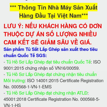
*** Thông Tin Nhà Máy Sản Xuất
Hàng Đầu Tại Việt Nam***
LƯU Ý: NẾU KHÁCH HÀNG CÓ ĐƠN
THUỘC DỰ ÁN SỐ LƯỢNG NHIỀU
CAM KẾT SẼ GIẢM SÂU VỀ GIÁ.
Sản phẩm Tủ Sắt Lắp Ghép sản xuất theo tiêu
chuẩn Quốc Tế SGS:
-
Tủ Hồ Sơ Lắp Ghép đạt tiêu chuẩn Quốc Tế
: ISO
9001:2015 chứng nhận số VN16/00059.
-
Tủ Hồ Sơ Lắp Ghép đạt chứng nhận tiêu chuẩn
Môi trường
: ISO 14001:2015 Certificate Registration
No. 000568-1-VN-1-EMS
-
Tủ Hồ Sơ Lắp Ghép đạt chứng nhận ATLĐ
:
45001:2018 Certificate Registration No. 000568-5-
VN-1-HS