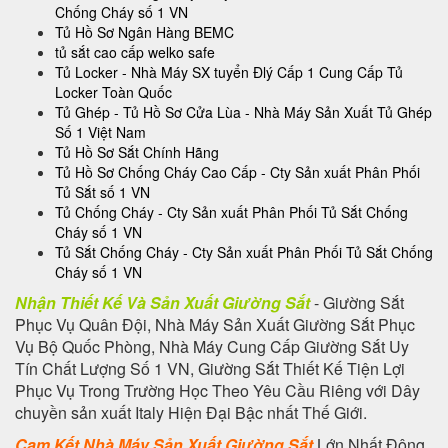
Chống Cháy số 1 VN
Tủ Hồ Sơ Ngân Hàng BEMC
tủ sắt cao cấp welko safe
Tủ Locker - Nhà Máy SX tuyển Đlý Cấp 1 Cung Cấp Tủ
Locker Toàn Quốc
Tủ Ghép - Tủ Hồ Sơ Cửa Lùa - Nhà Máy Sản Xuất Tủ Ghép
Số 1 Việt Nam
Tủ Hồ Sơ Sắt Chính Hãng
Tủ Hồ Sơ Chống Cháy Cao Cấp - Cty Sản xuất Phân Phối
Tủ Sắt số 1 VN
Tủ Chống Cháy - Cty Sản xuất Phân Phối Tủ Sắt Chống
Cháy số 1 VN
Tủ Sắt Chống Cháy - Cty Sản xuất Phân Phối Tủ Sắt Chống
Cháy số 1 VN
Nhận Thiết Kế Và Sản Xuất Giường Sắt
- Giường Sắt
Phục Vụ Quân Đội, Nhà Máy Sản Xuất Giường Sắt Phục
Vụ Bộ Quốc Phòng, Nhà Máy Cung Cấp Giường Sắt Uy
Tín Chất Lượng Số 1 VN, Giường Sắt Thiết Kế Tiện Lợi
Phục Vụ Trong Trường Học Theo Yêu Cầu Riêng với Dây
chuyền sản xuất Italy Hiện Đại Bậc nhất Thế Giới.
Cam Kết Nhà Máy Sản Xuất Giường Sắt
Lớn Nhất Đông