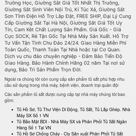
Trường Học, Giường Sắt Giá Tốt Nhất Thị Trường,
Giường Sắt Sinh Viên Nội Trú, Kí Túc Xá, Giường Sắt
Sơn Tĩnh Điện Hỗ Trợ Lắp Đặt, FREE SHIP, Đại Lý Cung
Cấp Giường Sắt Tại Hà Nội, Giường Sắt Giá Tốt Uy
Tín, Cam Kêt Chất Lượng Sản Phẩm. Giá Gốc - Giá
Cực SOCK, Rẻ Tận Gốc Tại Nhà Máy Sản Xuất. Hỗ Trợ
Tư Vấn Tận Tình Chu Đáo 24/24. Giao Hàng Miễn Phí
Toàn Quốc, Thanh Toán Tại Nhà hoặc tại Cơ Quan.
Dịch vụ chu đáo chuyên nghiệp - Đảm Bảo Tiến Độ
Giao Hàng. Bảo Hành Chính Hãng 02 năm Tại nơi sử
dụng, Bảo Trì Sản Phẩm Trọn Đời.
Ngoài ra chúng tôi còn cung cấp sản phẩm tủ sắt phù hợp nhu
cầu sử dụng trong nhà máy, bệnh viện, doanh trại quân đội
Các sản phẩm tủ sắt được cung cấp tại nhà máy chúng tôi bao
gồm:
Tủ Hồ Sơ, Tủ Thư Viện Di Động, Tủ Sắt, Tủ Lắp Ghép. Nhà
Máy SX Số 1 VN
Tủ Bảo Mật BDI - Nhà Máy SX và Phân Phối Tủ Sắt Ngân
Hàng Số 1 Tại VN
Tủ Hồ Sơ Chống Cháy - Cty Sản xuất Phân Phối Tủ Sắt