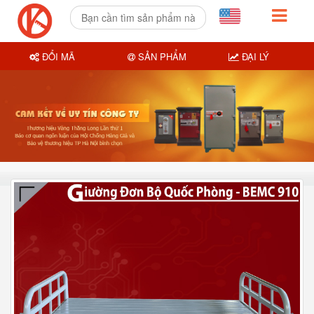
ĐỔI MÃ
SẢN PHẨM
ĐẠI LÝ