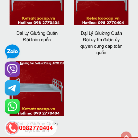
Đại Lý Giường Quân
Đại Lý Giường Quân
Đội toàn quốc
Đội uy tín được ủy
quyền cung cấp toàn
quốc
Đại Lý Giường Quân
0982770404
Đội các tỉnh