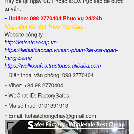
Hãy để lại ngay SĐT hoặc IBOX trực tiếp để được
tư vấn.
-
Hotline: 098 2770404 Phục vụ 24/24h
Nhận Đặt Két Sắt Theo Yêu Cầu.
Website công ty :
http://ketsatcaocap.vn
https://ketsatcaocap.vn/san-pham/ket-sat-ngan-
hang-bemc
https://welkosafes.trustpass.alibaba.com
-
Điện thoại văn phòng: 098 2770404
-
Viber: +84 98 2770404
-
WeChat ID: FactorySafes
-
Mã số thuế: 0101391913
-
Email: ketsatchongchay@gmail.com