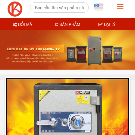
ĐỔI MÃ
SẢN PHẨM
ĐẠI LÝ