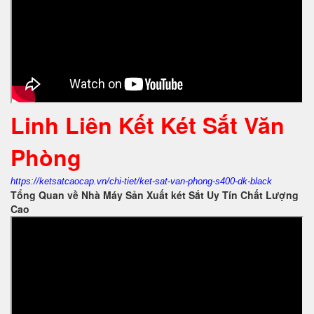
Linh Liên Kết Két Sắt Văn
Phòng
https://ketsatcaocap.vn/chi-tiet/ket-sat-van-phong-s400-dk-black
Tổng Quan về Nhà Máy Sản Xuất két Sắt Uy Tín Chất Lượng
Cao