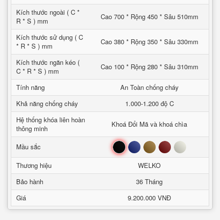
Kích thước ngoài ( C *
Cao 700 * Rộng 450 * Sâu 510mm
R * S ) mm
Kích thước sử dụng ( C
Cao 380 * Rộng 350 * Sâu 330mm
* R * S ) mm
Kích thước ngăn kéo (
Cao 100 * Rộng 280 * Sâu 310mm
C * R * S ) mm
Tính năng
An Toàn chống cháy
Khả năng chống cháy
1.000-1.200 độ C
Hệ thống khóa liên hoàn
Khoá Đổi Mã và khoá chìa
thông minh
Đen
Xanh
Nâu
Đỏ
Trắng
Mầu sắc
Thương hiệu
WELKO
Bảo hành
36 Tháng
Giá
9.200.000 VNĐ