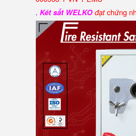
.
chứng nh
Két sắt WELKO
đạt