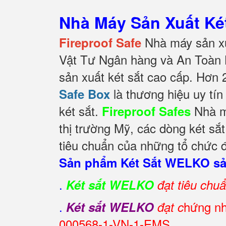
Nhà Máy Sản Xuất K
Nhà máy sản xu
Fireproof Safe
Vật Tư Ngân hàng và An Toàn 
sản xuất két sắt cao cấp. Hơn 
là thương hiệu uy tín
Safe Box
két sắt.
Nhà má
Fireproof Safes
thị trường Mỹ, các dòng két sắ
tiêu chuẩn của những tổ chức đ
Sản phẩm Két Sắt WELKO sản
.
Két sắt WELKO
đạt tiêu chu
.
hứng nh
Két sắt WELKO
đạt c
000568-1-VN-1-EMS