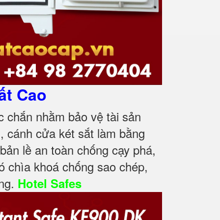
ất Cao
c chắn nhằm bảo vệ tài sản
, cánh cửa két sắt làm bằng
ản lề an toàn chống cạy phá,
ó chìa khoá chống sao chép,
ọng.
Hotel Safes