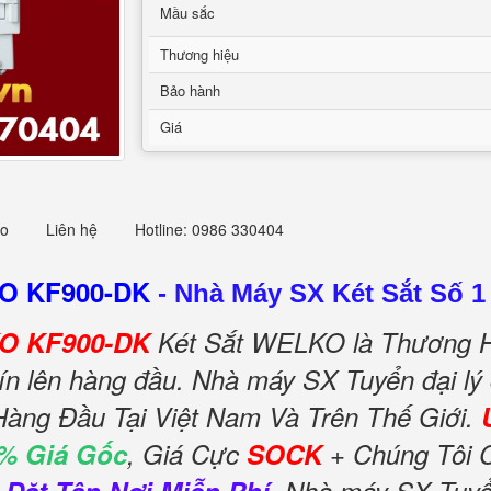
Mầu sắc
Thương hiệu
Bảo hành
Giá
eo
Liên hệ
Hotline: 0986 330404
KO KF900-DK
-
Nhà Máy SX Két Sắt Số 1
KO KF900-DK
Két Sắt WELKO là Thương H
ín lên hàng đầu. Nhà máy SX Tuyển đại lý
Hàng Đầu Tại Việt Nam Và Trên Thế Giới.
% Giá Gốc
, Giá Cực
SOCK
+ Chúng Tôi 