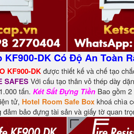
p KF900-DK Có Độ An Toàn R
được thiết kế và chế tạo chắ
KO KF900-DK
Với cấu tạo thân vỏ thép dày dặn
E SAFES
1.000 tấn.
Bao gồm 2 b
Két Sắt Đựng Tiền
iện tử,
khoá chìa c
Hotel Room Safe Box
 đảm bảo đựng tài sản và giấy tờ quan tr