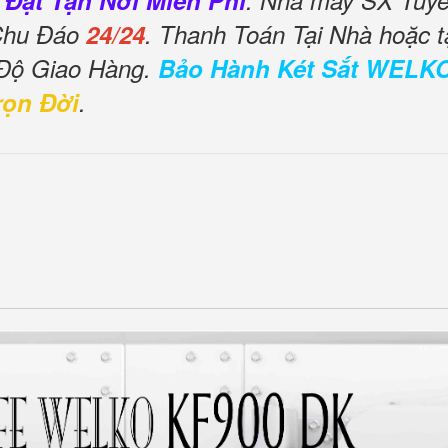
 Đặt Tận Nơi Miễn Phí
. Nhà máy SX Tuyển
 Chu Đáo
24/24
. Thanh Toán Tại Nhà hoặc t
 Độ Giao Hàng.
Bảo Hành Két Sắt WELK
rọn Đời
.