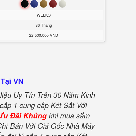
Đen
Xanh
Nâu
Đỏ
Trắng
WELKO
36 Tháng
22.500.000 VNĐ
 Tại VN
iệu Uy Tín Trên 30 Năm Kinh
 cấp 1 cung cấp Két Sắt Với
Ưu Đãi Khủng
khi mua sắm
Chỉ Bán Với Giá Gốc Nhà Máy