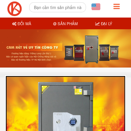
ĐỔI MÃ
SẢN PHẨM
ĐẠI LÝ