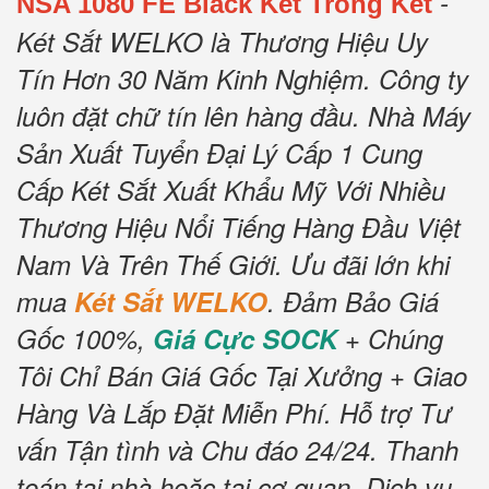
-
NSA 1080 FE Black Két Trong Két
Két Sắt WELKO là Thương Hiệu Uy
Tín Hơn 30 Năm Kinh Nghiệm.
Công ty
luôn đặt chữ tín lên hàng đầu.
Nhà Máy
Sản Xuất Tuyển Đại Lý Cấp 1 Cung
Cấp Két Sắt Xuất Khẩu Mỹ Với Nhiều
Thương Hiệu Nổi Tiếng Hàng Đầu Việt
Nam Và Trên Thế Giới.
Ưu đãi lớn khi
mua
Két Sắt WELKO
.
Đảm Bảo Giá
Gốc 100%,
Giá Cực SOCK
+ Chúng
Tôi Chỉ Bán Giá Gốc Tại Xưởng + Giao
Hàng Và Lắp Đặt Miễn Phí
.
Hỗ trợ Tư
vấn Tận tình và Chu đáo 24/24.
Thanh
toán tại nhà hoặc tại cơ quan.
Dịch vụ