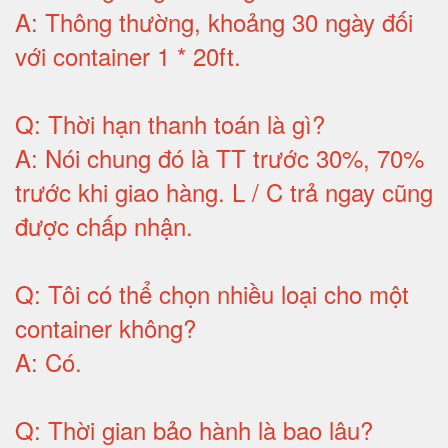
A:
Thông thường, khoảng 30 ngày đối
với container 1 * 20ft
.
Q:
Thời hạn thanh toán là gì
?
A:
Nói chung đó là TT trước 30%, 70%
trước khi giao hàng.
L / C trả ngay cũng
được chấp nhận
.
Q:
Tôi có thể chọn nhiều loại cho một
container không
?
A:
Có
.
Q: T
hời gian bảo hành
là bao lâu?