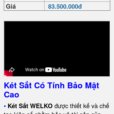
Giá
83.500.000đ
Két Sắt Có Tính Bảo Mật
Cao
•
được thiết kế và chế
Két Sắt WELKO