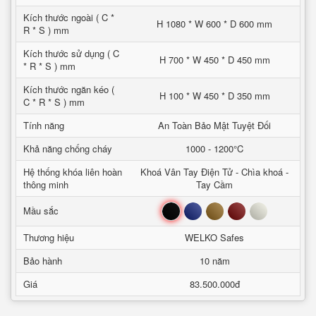
Kích thước ngoài ( C *
H 1080 * W 600 * D 600 mm
R * S ) mm
Kích thước sử dụng ( C
H 700 * W 450 * D 450 mm
* R * S ) mm
Kích thước ngăn kéo (
H 100 * W 450 * D 350 mm
C * R * S ) mm
Tính năng
An Toàn Bảo Mật Tuyệt Đối
Khả năng chống cháy
1000 - 1200°C
Hệ thống khóa liên hoàn
Khoá Vân Tay Điện Tử - Chìa khoá -
thông minh
Tay Cầm
Đen
Xanh
Nâu
Đỏ
Trắng
Mầu sắc
Thương hiệu
WELKO Safes
Bảo hành
10 năm
Giá
83.500.000đ