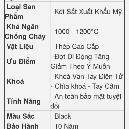
Loại Sản
Két Sắt Xuất Khẩu Mỹ
Phẩm
Khả Ngăn
1000 - 1200°C
Chống Cháy
Thép Cao Cấp
Vật Liệu
Đợt Di Động Tăng
Ưu Điểm
Giảm Theo Ý Muốn
Khoá Vân Tay Điện Tử
Khoá
- Chìa khoá - Tay Cầm
An toàn bảo mật tuyệt
Tính Năng
đối
Black
Màu Sắc
10 Năm
Bảo Hành