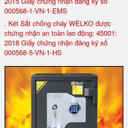
2015 Giấy chứng nhận đăng ký số
000568-1-VN-1-EMS
.
Két Sắt chống cháy WELKO được
chứng nhận an toàn lao động: 45001:
2018 Giấy chứng nhận đăng ký số
000568-5-VN-1-HS