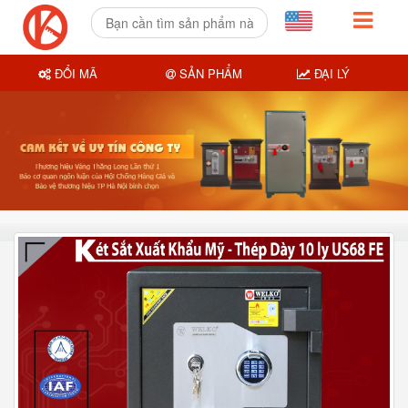
ĐỔI MÃ
SẢN PHẨM
ĐẠI LÝ