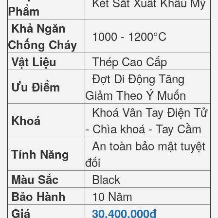
Két Sắt Xuất Khẩu Mỹ
Phẩm
Khả Ngăn
1000 - 1200°C
Chống Cháy
Thép Cao Cấp
Vật Liệu
Đợt Di Động Tăng
Ưu Điểm
Giảm Theo Ý Muốn
Khoá Vân Tay Điện Tử
Khoá
- Chìa khoá - Tay Cầm
An toàn bảo mật tuyệt
Tính Năng
đối
Black
Màu Sắc
10 Năm
Bảo Hành
Giá
30.400.000đ