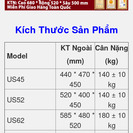
Kích Thước Sản Phẩm
KT Ngoài
Cân Nặng
Model
(mm)
(kg)
440 * 470 *
140 ± 10
US45
450
kg
520 * 400 *
140 ± 10
US52
450
kg
585 * 480 *
180 ± 10
US62
520
kg