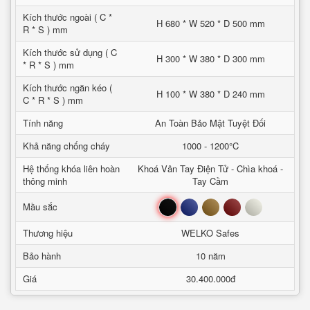
Kích thước ngoài ( C *
H 680 * W 520 * D 500 mm
R * S ) mm
Kích thước sử dụng ( C
H 300 * W 380 * D 300 mm
* R * S ) mm
Kích thước ngăn kéo (
H 100 * W 380 * D 240 mm
C * R * S ) mm
Tính năng
An Toàn Bảo Mật Tuyệt Đối
Khả năng chống cháy
1000 - 1200°C
Hệ thống khóa liên hoàn
Khoá Vân Tay Điện Tử - Chìa khoá -
thông minh
Tay Cầm
Đen
Xanh
Nâu
Đỏ
Trắng
Mầu sắc
Thương hiệu
WELKO Safes
Bảo hành
10 năm
Giá
30.400.000đ