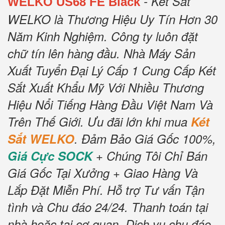
- Két Sắt
WELKO US68 FE Black
WELKO là Thương Hiệu Uy Tín Hơn 30
Năm Kinh Nghiệm.
Công ty luôn đặt
chữ tín lên hàng đầu.
Nhà Máy Sản
Xuất Tuyển Đại Lý Cấp 1 Cung Cấp Két
Sắt Xuất Khẩu Mỹ Với Nhiều Thương
Hiệu Nổi Tiếng Hàng Đầu Việt Nam Và
Trên Thế Giới.
Ưu đãi lớn khi mua
Két
Sắt WELKO
.
Đảm Bảo Giá Gốc 100%,
Giá Cực SOCK
+ Chúng Tôi Chỉ Bán
Giá Gốc Tại Xưởng + Giao Hàng Và
Lắp Đặt Miễn Phí
.
Hỗ trợ Tư vấn Tận
tình và Chu đáo 24/24.
Thanh toán tại
nhà hoặc tại cơ quan.
Dịch vụ chu đáo