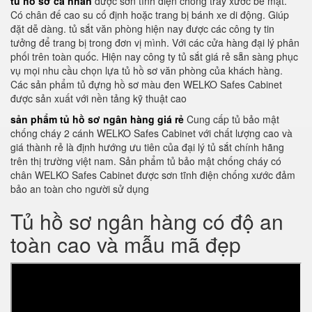
tủ hồ sơ cá nhân
được sơn tĩnh điện chống trầy xước bề mặt.
Có chân đế cao su cố định hoặc trang bị bánh xe di động. Giúp
đặt dễ dàng. tủ sắt văn phòng hiện nay được các công ty tin
tưởng để trang bị trong đơn vị mình. Với các cửa hàng đại lý phân
phối trên toàn quốc. Hiện nay công ty tủ sắt giá rẻ sẵn sàng phục
vụ mọi nhu cầu chọn lựa tủ hồ sơ văn phòng của khách hàng.
Các sản phẩm tủ đựng hồ sơ màu đen WELKO Safes Cabinet
được sản xuất với nền tảng kỹ thuật cao
sản phẩm tủ hồ sơ ngân hàng giá rẻ
Cung cấp tủ bảo mật
chống cháy 2 cánh WELKO Safes Cabinet với chất lượng cao và
giá thành rẻ là định hướng ưu tiên của đại lý tủ sắt chính hãng
trên thị trường việt nam. Sản phẩm tủ bảo mật chống cháy có
chân WELKO Safes Cabinet được sơn tĩnh điện chống xước đảm
bảo an toàn cho người sử dụng
Tủ hồ sơ ngân hàng có độ an
toàn cao và mẫu mã đẹp