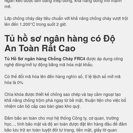
Ngăn kéo được làm bằng thép bóng, khả năng đóng mở mạnh
mẽ.
Lớp chống cháy dày tiêu chuẩn với khả năng chống cháy vượt trội
lên đến 1.200°C trong suốt 2 giờ.
Tủ hồ sơ ngân hàng có Độ
An Toàn Rất Cao
Tủ Hồ Sơ ngân hàng Chống Cháy FRC4
được áp dụng công
nghệ đóng/mở tự động bằng mã hóa mật khẩu.
Có thể đổi mã hóa lên đến hàng nghìn số, tỉ lệ lệch số mở mã
hóa là 0%
Chìa khóa được thiết kế chống sao chép và tay cầm ngoại tạo
khả năng chống trộm phá ngay từ bề mặt, thuận tiện cho việc bổ
nhiệm cán bộ cấp cao bàn giao kho quỹ.
Đảm bảo an toàn cho mọi hệ thống Công ty, cơ quan, trường
học..., tính bảo mật và độ an toàn được đặt lên hàng đầu để đảm
bảo lưu trữ an toàn tuyệt đối tư trang, tiền mặt, giấy tờ quan