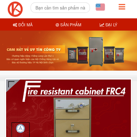
ĐỔI MÃ
SẢN PHẨM
ĐẠI LÝ