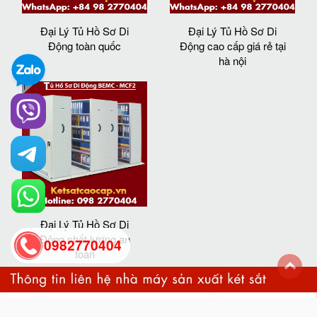
Đại Lý Tủ Hồ Sơ Di
Đại Lý Tủ Hồ Sơ Di
Động toàn quốc
Động cao cấp giá rẻ tại
hà nội
Đại Lý Tủ Hồ Sơ Di
Động chất lượng an
0982770404
toàn
back
to