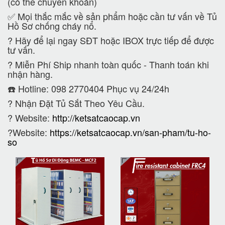
(có thể chuyển khoản)
✅ Mọi thắc mắc về sản phẩm hoặc cần tư vấn về Tủ
Hồ Sơ chống cháy nổ.
?
Hãy để lại ngay SĐT hoặc IBOX trực tiếp để được
tư vấn.
?
Miễn Phí Ship nhanh toàn quốc - Thanh toán khi
nhận hàng.
☎️ Hotline: 098 2770404 Phục vụ 24/24h
?
Nhận Đặt Tủ Sắt Theo Yêu Cầu.
? Website:
http://ketsatcaocap.vn
?Website:
https://ketsatcaocap.vn/san-pham/tu-ho-
so