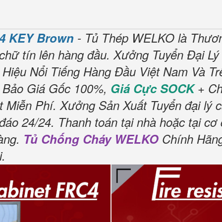
4 KEY Brown
- Tủ Thép WELKO là Thươn
chữ tín lên hàng đầu.
Xưởng Tuyển Đại Lý
Hiệu Nổi Tiếng Hàng Đầu Việt Nam Và Trê
 Bảo Giá Gốc 100%,
Giá Cực SOCK
+ Ch
 Miễn Phí.
Xưởng Sản Xuất Tuyển đại lý 
đáo 24/24.
Thanh toán tại nhà hoặc tại cơ
àng.
Tủ Chống Cháy WELKO
Chính Hãng
i
.