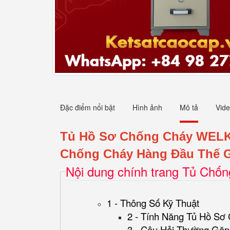
Đặc điểm nổi bật
Hình ảnh
Mô tả
Vid
Tủ Hồ Sơ Chống Cháy WEL
Chống Cháy Hàng Đầu Thế G
Nội dung chính trang Tủ Chố
1 - Thông Số Kỹ Thuật
2 - Tính Năng Tủ Hồ Sơ
3 - Câu Hỏi Thường Gặp