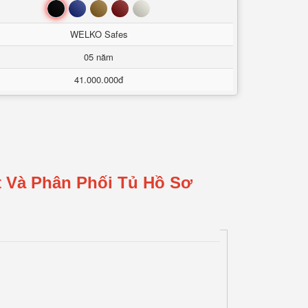
Đen
Xanh
Nâu
Đỏ
Trắng
WELKO Safes
05 năm
41.000.000đ
t Và Phân Phối Tủ Hồ Sơ