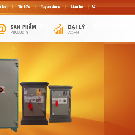
 két
Tin tức
Tuyển dụng
Liên hệ