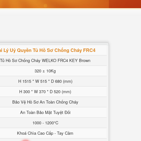
i Lý Uỷ Quyền Tủ Hồ Sơ Chống Cháy FRC4
Tủ Hồ Sơ Chống Cháy WELKO FRC4 KEY Brown
320 ± 10Kg
H 1515 * W 515 * D 680 (mm)
H 300 * W 370 * D 520 (mm)
Bảo Vệ Hồ Sơ An Toàn Chống Cháy
An Toàn Bảo Mật Tuyệt Đối
1000 - 1200°C
Khoá Chìa Cao Cấp - Tay Cầm