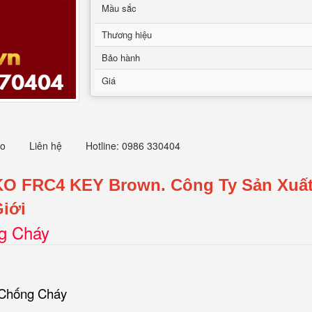
Mầu sắc
Thương hiệu
Bảo hành
Giá
eo
Liên hệ
Hotline: 0986 330404
KO FRC4 KEY Brown.
Công Ty Sản Xuấ
iới
ng Cháy
 Chống Cháy