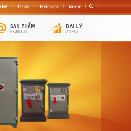
 két
Tin tức
Tuyển dụng
Liên hệ