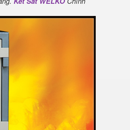
àng.
Két Sắt WELKO
Chính