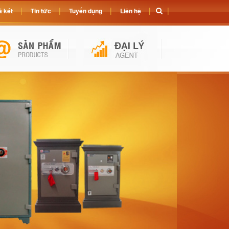
 két
Tin tức
Tuyển dụng
Liên hệ