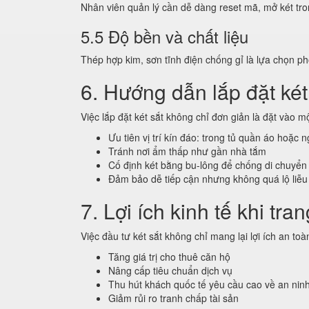
Nhân viên quản lý cần dễ dàng reset mã, mở két tr
5.5 Độ bền và chất liệu
Thép hợp kim, sơn tĩnh điện chống gỉ là lựa chọn phổ
6. Hướng dẫn lắp đặt két
Việc lắp đặt két sắt không chỉ đơn giản là đặt vào m
Ưu tiên vị trí kín đáo: trong tủ quần áo hoặc 
Tránh nơi ẩm thấp như gần nhà tắm
Cố định két bằng bu-lông để chống di chuyển
Đảm bảo dễ tiếp cận nhưng không quá lộ liễu
7. Lợi ích kinh tế khi tra
Việc đầu tư két sắt không chỉ mang lại lợi ích an toàn
Tăng giá trị cho thuê căn hộ
Nâng cấp tiêu chuẩn dịch vụ
Thu hút khách quốc tế yêu cầu cao về an nin
Giảm rủi ro tranh chấp tài sản