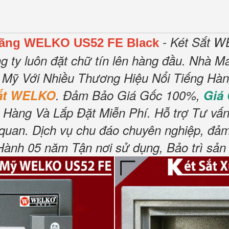
- Két Sắt W
Hãng WELKO US52 FE Black
g ty luôn đặt chữ tín lên hàng đầu.
Nhà Má
 Mỹ Với Nhiều Thương Hiệu Nổi Tiếng Hà
Sắt WELKO
.
Đảm Bảo Giá Gốc 100%,
Giá
 Hàng Và Lắp Đặt Miễn Phí
.
Hỗ trợ Tư vấn
 quan.
Dịch vụ chu đáo chuyên nghiệp, đảm
nh 05 năm Tận nơi sử dụng, Bảo trì sản 