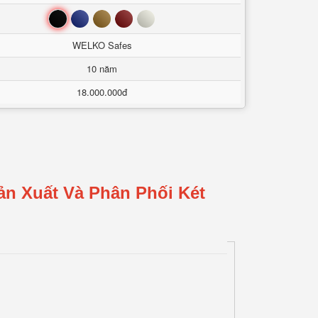
Đen
Xanh
Nâu
Đỏ
Trắng
WELKO Safes
10 năm
18.000.000đ
ản Xuất Và Phân Phối Két