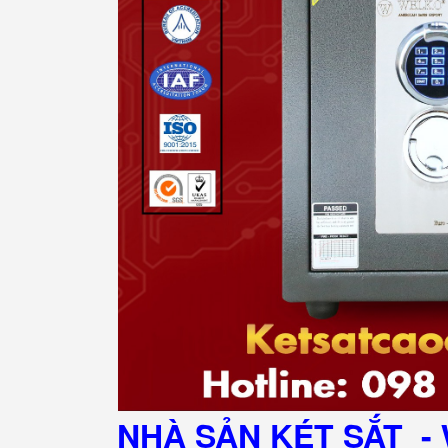
NHÀ SẢN KÉT SẮT
- 