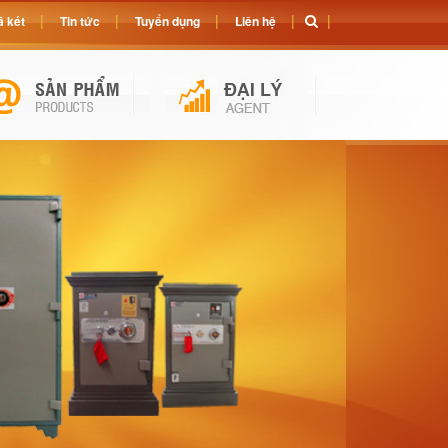
 két
Tin tức
Tuyển dụng
Liên hệ