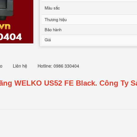
Mầu sắc
Thương hiệu
Bảo hành
Giá
eo
Liên hệ
Hotline: 0986 330404
Hãng WELKO US52 FE Black.
Công Ty S