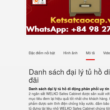
Đặc điểm nổi bật
Hình ảnh
Mô tả
Vid
Danh sách đại lý tủ hồ d
đãi
Danh sách đại lý tủ hồ di động phân phối uy tín
2 ngăn sắt WELKO Safes Cabinet được sản xuất với n
mục tiêu đem lại hiệu quả tốt nhất cho khách hàng.
phẩm được sơn tĩnh điện chống trầy xước. đảm bảo b
tủ đựng tài liệu nhỏ WELKO Safes Cabinet chúng tô