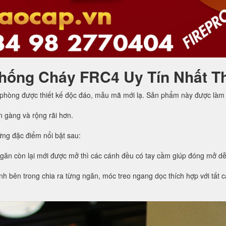
hống Cháy FRC4 Uy Tín Nhất T
 phòng được thiết kế độc đáo, mẫu mã mới lạ. Sản phẩm này được làm 
n gàng và rộng rãi hơn.
ng đặc điểm nổi bật sau:
ngăn còn lại mới được mở thì các cánh đều có tay cầm giúp đóng mở d
h bên trong chia ra từng ngăn, móc treo ngang dọc thích hợp với tất cả 