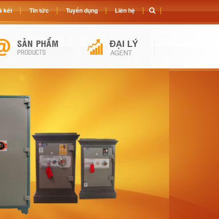
 két
Tin tức
Tuyển dụng
Liên hệ