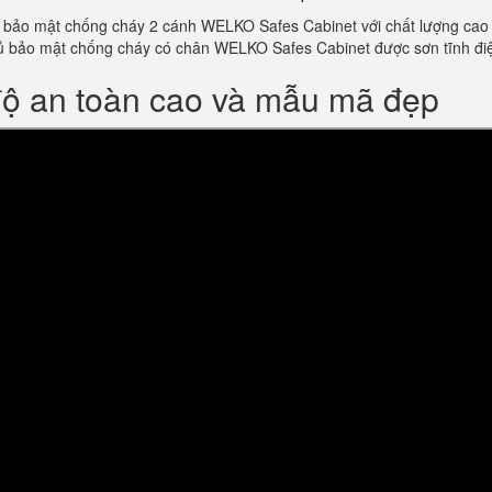
bảo mật chống cháy 2 cánh WELKO Safes Cabinet với chất lượng cao và 
m tủ bảo mật chống cháy có chân WELKO Safes Cabinet được sơn tĩnh 
độ an toàn cao và mẫu mã đẹp