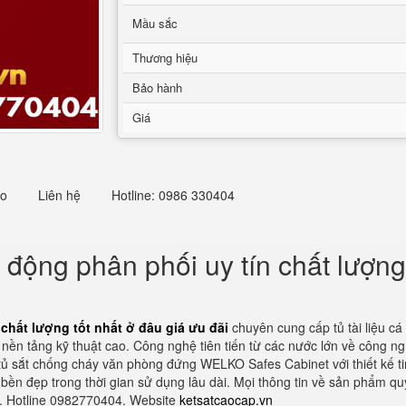
Mầu sắc
Thương hiệu
Bảo hành
Giá
eo
Liên hệ
Hotline: 0986 330404
i động phân phối uy tín chất lượng
 chất lượng tốt nhất ở đâu giá ưu đãi
chuyên cung cấp tủ tài liệu c
ền tảng kỹ thuật cao. Công nghệ tiên tiến từ các nước lớn về công ngh
 tủ sắt chống cháy văn phòng đứng WELKO Safes Cabinet với thiết kế t
ền đẹp trong thời gian sử dụng lâu dài. Mọi thông tin về sản phẩm qu
i. Hotline 0982770404. Website
ketsatcaocap.vn