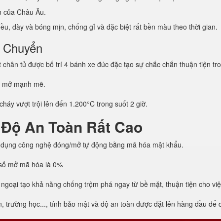
ẩn của Châu Âu.
u, dày và bóng mịn, chống gỉ và đặc biệt rất bền màu theo thời gian.
i Chuyển
hân tủ được bố trí 4 bánh xe đúc đặc tạo sự chắc chắn thuận tiện tro
g mở mạnh mẽ.
háy vượt trội lên đến 1.200°C trong suốt 2 giờ.
 Độ An Toàn Rất Cao
 dụng công nghệ đóng/mở tự động bằng mã hóa mật khẩu.
h số mở mã hóa là 0%
 ngoại tạo khả năng chống trộm phá ngay từ bề mặt, thuận tiện cho vi
trường học..., tính bảo mật và độ an toàn được đặt lên hàng đầu để đả