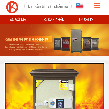
ĐỔI MÃ
SẢN PHẨM
ĐẠI LÝ