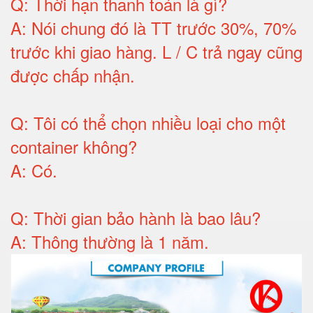
Q:
Thời hạn thanh toán là gì
?
A:
Nói chung đó là TT trước 30%, 70%
trước khi giao hàng.
L / C trả ngay cũng
được chấp nhận
.
Q:
Tôi có thể chọn nhiều loại cho một
container không
?
A:
Có
.
Q: T
hời gian bảo hành
là bao lâu?
A: Thông thường là 1 năm.