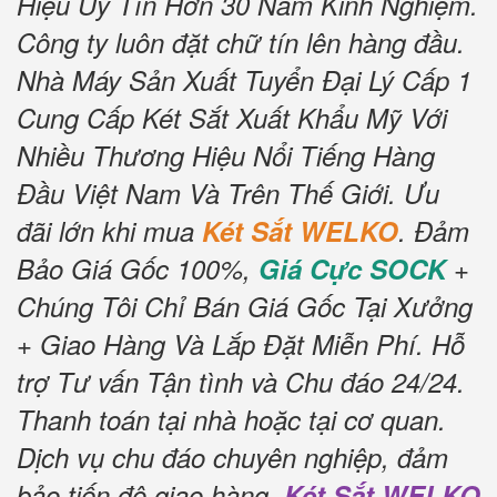
Hiệu Uy Tín Hơn 30 Năm Kinh Nghiệm.
Công ty luôn đặt chữ tín lên hàng đầu.
Nhà Máy Sản Xuất Tuyển Đại Lý Cấp 1
Cung Cấp Két Sắt Xuất Khẩu Mỹ Với
Nhiều Thương Hiệu Nổi Tiếng Hàng
Đầu Việt Nam Và Trên Thế Giới.
Ưu
đãi lớn khi mua
Két Sắt WELKO
.
Đảm
Bảo Giá Gốc 100%,
Giá Cực SOCK
+
Chúng Tôi Chỉ Bán Giá Gốc Tại Xưởng
+ Giao Hàng Và Lắp Đặt Miễn Phí
.
Hỗ
trợ Tư vấn Tận tình và Chu đáo 24/24.
Thanh toán tại nhà hoặc tại cơ quan.
Dịch vụ chu đáo chuyên nghiệp, đảm
bảo tiến độ giao hàng.
Két Sắt WELKO