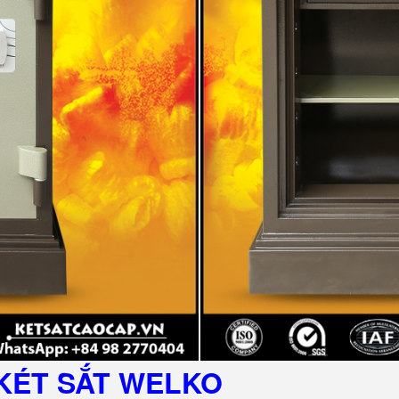
KÉT SẮT
WELKO