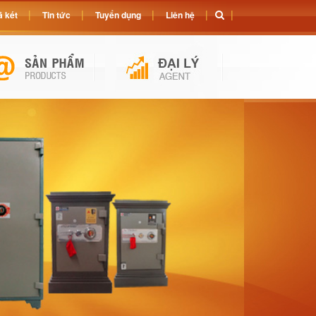
 két
Tin tức
Tuyển dụng
Liên hệ