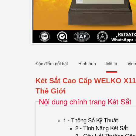
Đặc điểm nổi bật
Hình ảnh
Mô tả
Vid
Két Sắt Cao Cấp WELKO X110
Thế Giới
Nội dung chính trang Két Sắt
1 - Thông Số Kỹ Thuật
2 - Tính Năng Két Sắt
3 - Câu Hỏi Thường Gặp