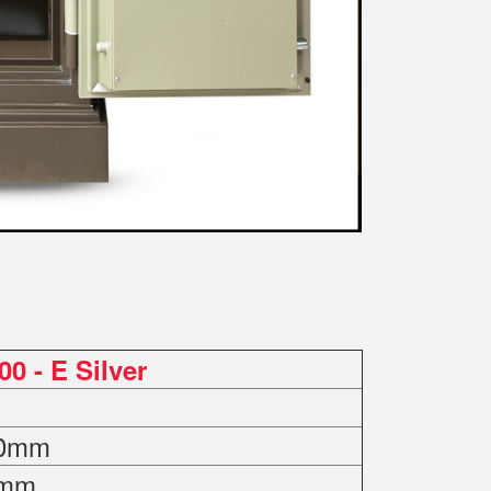
 - E Silver
60mm
0mm