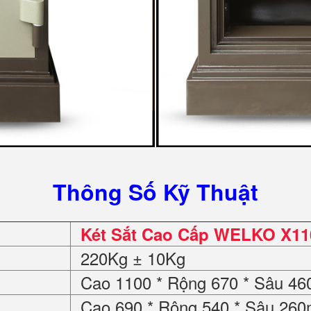
Thông Số Kỹ Thuật
Két Sắt Cao Cấp WELKO X1100
220Kg ± 10Kg
Cao 1100 * Rộng 670 * Sâu 4
Cao 690 * Rộng 540 * Sâu 26