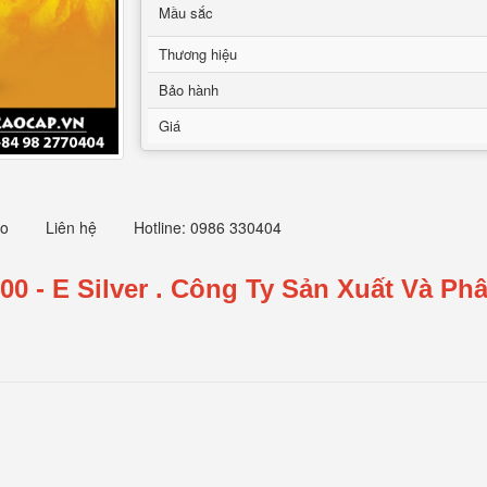
Mầu sắc
Thương hiệu
Bảo hành
Giá
eo
Liên hệ
Hotline: 0986 330404
0 - E Silver
.
Công Ty Sản Xuất Và Phâ