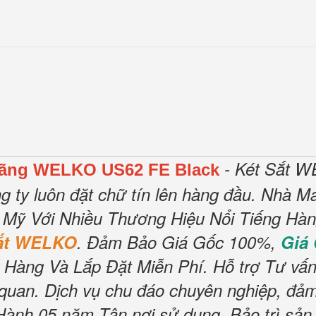
- Két Sắt W
Hãng WELKO US62 FE Black
g ty luôn đặt chữ tín lên hàng đầu.
Nhà Má
 Mỹ Với Nhiều Thương Hiệu Nổi Tiếng Hà
Sắt WELKO
.
Đảm Bảo Giá Gốc 100%,
Giá
 Hàng Và Lắp Đặt Miễn Phí
.
Hỗ trợ Tư vấn
 quan.
Dịch vụ chu đáo chuyên nghiệp, đảm
nh 05 năm Tận nơi sử dụng, Bảo trì sản 