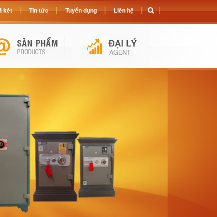
 két
Tin tức
Tuyển dụng
Liên hệ