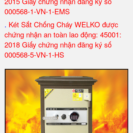
2015 Giấy chứng nhận đăng ký số
000568-1-VN-1-EMS
.
Két Sắt Chống Cháy WELKO được
chứng nhận an toàn lao động: 45001:
2018 Giấy chứng nhận đăng ký số
000568-5-VN-1-HS