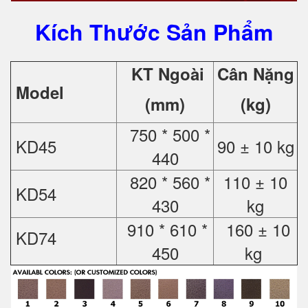
Kích Thước Sản Phẩm
KT Ngoài
Cân Nặng
Model
(mm)
(kg)
750 * 500 *
KD45
90 ± 10 kg
440
820 * 560 *
110 ± 10
KD54
430
kg
910 * 610 *
160 ± 10
KD74
450
kg