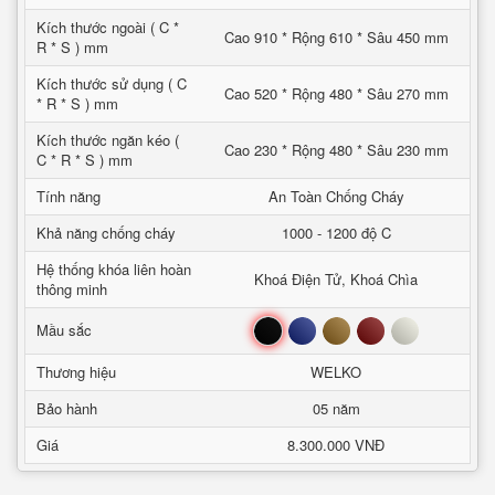
Kích thước ngoài ( C *
Cao 910 * Rộng 610 * Sâu 450 mm
R * S ) mm
Kích thước sử dụng ( C
Cao 520 * Rộng 480 * Sâu 270 mm
* R * S ) mm
Kích thước ngăn kéo (
Cao 230 * Rộng 480 * Sâu 230 mm
C * R * S ) mm
Tính năng
An Toàn Chống Cháy
Khả năng chống cháy
1000 - 1200 độ C
Hệ thống khóa liên hoàn
Khoá Điện Tử, Khoá Chìa
thông minh
Đen
Xanh
Nâu
Đỏ
Trắng
Mầu sắc
Thương hiệu
WELKO
Bảo hành
05 năm
Giá
8.300.000 VNĐ