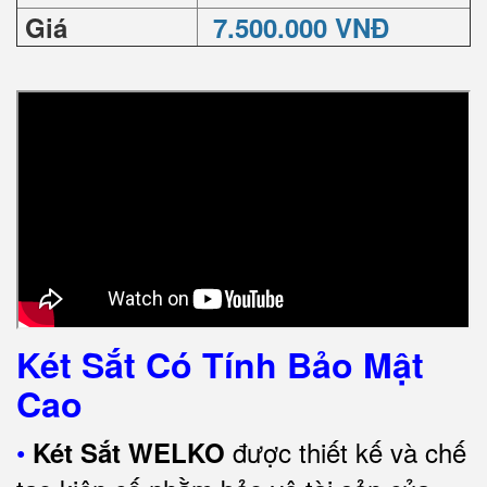
Giá
7.500.000 VNĐ
Két Sắt Có Tính Bảo Mật
Cao
•
được thiết kế và chế
Két Sắt WELKO