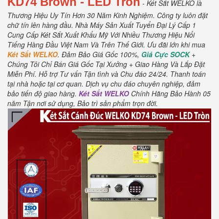
KD74
Brown
- LED Tròn
- Két Sắt WELKO là
Thương Hiệu Uy Tín Hơn 30 Năm Kinh Nghiệm.
Công ty luôn đặt
chữ tín lên hàng đầu.
Nhà Máy Sản Xuất Tuyển Đại Lý Cấp 1
Cung Cấp Két Sắt Xuất Khẩu Mỹ Với Nhiều Thương Hiệu Nổi
Tiếng Hàng Đầu Việt Nam Và Trên Thế Giới.
Ưu đãi lớn khi mua
Két Sắt WELKO
.
Đảm Bảo Giá Gốc 100%,
Giá Cực SOCK
+
Chúng Tôi Chỉ Bán Giá Gốc Tại Xưởng + Giao Hàng Và Lắp Đặt
Miễn Phí
.
Hỗ trợ Tư vấn Tận tình và Chu đáo 24/24.
Thanh toán
tại nhà hoặc tại cơ quan.
Dịch vụ chu đáo chuyên nghiệp, đảm
bảo tiến độ giao hàng.
Két Sắt WELKO
Chính Hãng Bảo Hành 05
năm Tận nơi sử dụng, Bảo trì sản phẩm trọn đời
.