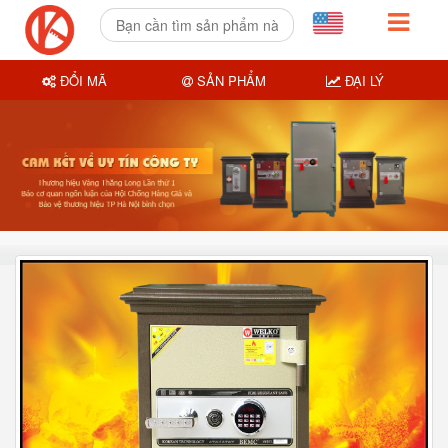
ĐỔI MÃ
SẢN PHẨM
ĐẠI LÝ