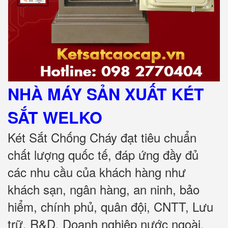
NHÀ MÁY SẢN XUẤT KÉT
SẮT
WELKO
Két Sắt Chống Cháy đạt tiêu chuẩn
chất lượng quốc tế, đáp ứng đầy đủ
các nhu cầu của khách hàng như
khách sạn, ngân hàng, an ninh, bảo
hiểm, chính phủ, quân đội, CNTT, Lưu
trữ, R&D, Doanh nghiệp nước ngoài,