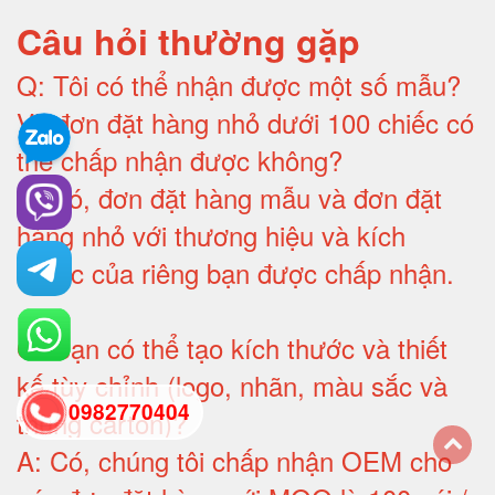
Câu hỏi thường gặp
Q:
Tôi có thể nhận được một số mẫu?
Và đơn đặt hàng nhỏ dưới 100 chiếc có
thể chấp nhận được không?
A:
Có, đơn đặt hàng mẫu và đơn đặt
hàng nhỏ với thương hiệu và kích
thước của riêng bạn được chấp nhận
.
Q:
Bạn có thể tạo kích thước và thiết
kế tùy chỉnh (logo, nhãn, màu sắc và
0982770404
thùng carton)
?
A:
Có, chúng tôi chấp nhận OEM cho
back