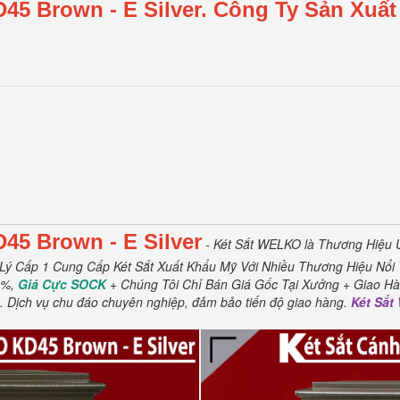
D45
Brown
- E Silver.
Công Ty Sản Xuất
D45
Brown
- E Silver
- Két Sắt WELKO là Thương Hiệu 
Lý Cấp 1 Cung Cấp Két Sắt Xuất Khẩu Mỹ Với Nhiều Thương Hiệu Nổi 
0%,
Giá Cực SOCK
+ Chúng Tôi Chỉ Bán Giá Gốc Tại Xưởng + Giao Hà
.
Dịch vụ chu đáo chuyên nghiệp, đảm bảo tiến độ giao hàng.
Két Sắ