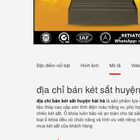
Đặc điểm nổi bật
Hình ảnh
Mô tả
Vid
địa chỉ bán két sắt huyệ
địa chỉ bán két sắt huyện hải hà
là sản phẩm lựa c
liệu thép cao cấp sơn tĩnh điện màu trắng vv, phù h
chiếc két sắt. Ổ khóa luôn bảo vệ an toàn cho tài s
loại ổ khóa đều có chức năng và tính ưu việt riên
mua két sắt của khách hàng