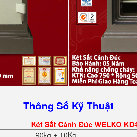
Thông Số Kỹ Thuật
Két Sắt Cánh Đúc WELKO KD45
90kg ± 10Kg