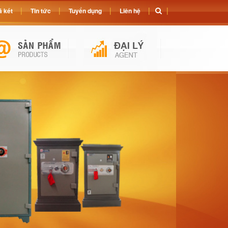
 két
Tin tức
Tuyển dụng
Liên hệ