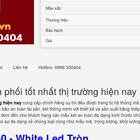
Mầu sắc
Thương hiệu
Bảo hành
Giá
eo
Liên hệ
Hotline: 0986 330404
 phối tốt nhất thị trường hiện nay
ng hiện nay
cung cấp chính hãng uy tín đều được trang bị hệ thống m
o an toàn tài sản. két thông minh với thiết kế và sản xuất bằng thép
i đem đến cho khách hàng các mẫu két an toàn đa dạng kích thước ch
có sự đa dạng về chủng loại cũng như mẫu mã, trọng lượng, khối lượn
0 - White Led Tròn