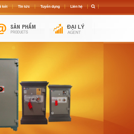
 két
Tin tức
Tuyển dụng
Liên hệ