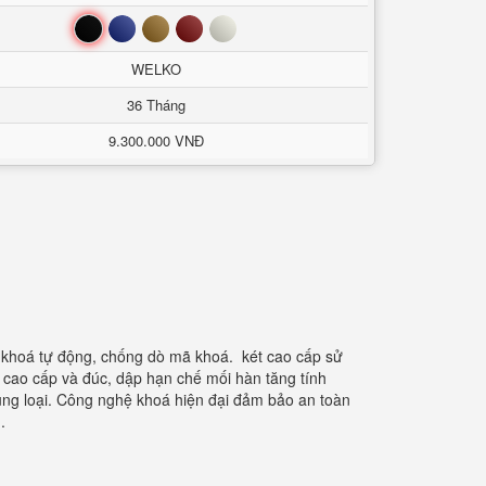
Đen
Xanh
Nâu
Đỏ
Trắng
WELKO
36 Tháng
9.300.000 VNĐ
ã khoá tự động, chống dò mã khoá.
két cao cấp sử
 cao cấp và đúc, dập hạn chế mối hàn tăng tính
ủng loại. Công nghệ khoá hiện đại đảm bảo an toàn
g.