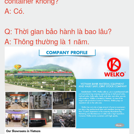
container không
?
A:
Có
.
Q: T
hời gian bảo hành
là bao lâu?
A: Thông thường là 1 năm.