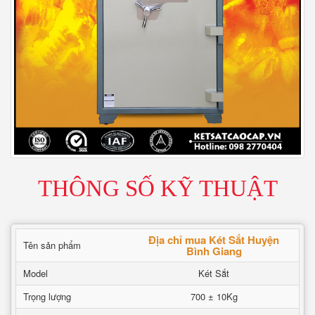
THÔNG SỐ KỸ THUẬT
Địa chỉ mua Két Sắt Huyện
Tên sản phẩm
Bình Giang
Model
Két Sắt
Trọng lượng
700 ± 10Kg