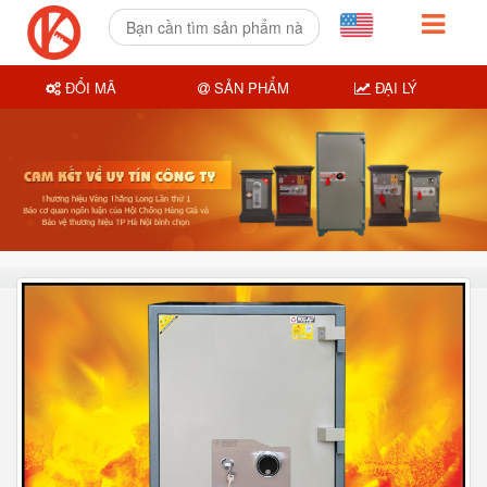
ĐỔI MÃ
SẢN PHẨM
ĐẠI LÝ