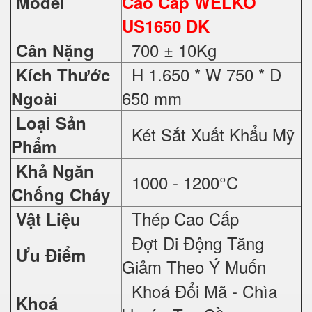
Model
Cao Cấp WELKO
US1650 DK
700 ± 10Kg
Cân Nặng
H 1.650 * W 750 * D
Kích Thước
650 mm
Ngoài
Loại Sản
Két Sắt Xuất Khẩu Mỹ
Phẩm
Khả Ngăn
1000 - 1200°C
Chống Cháy
Thép Cao Cấp
Vật Liệu
Đợt Di Động Tăng
Ưu Điểm
Giảm Theo Ý Muốn
Khoá Đổi Mã - Chìa
Khoá