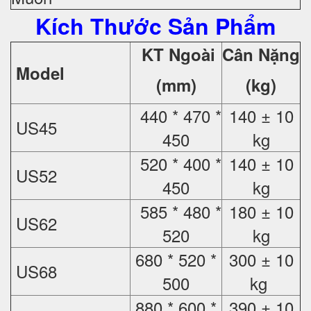
Kích Thước Sản Phẩm
KT Ngoài
Cân Nặng
Model
(mm)
(kg)
440 * 470 *
140 ± 10
US45
450
kg
520 * 400 *
140 ± 10
US52
450
kg
585 * 480 *
180 ± 10
US62
520
kg
680 * 520 *
300 ± 10
US68
500
kg
880 * 600 *
390 ± 10