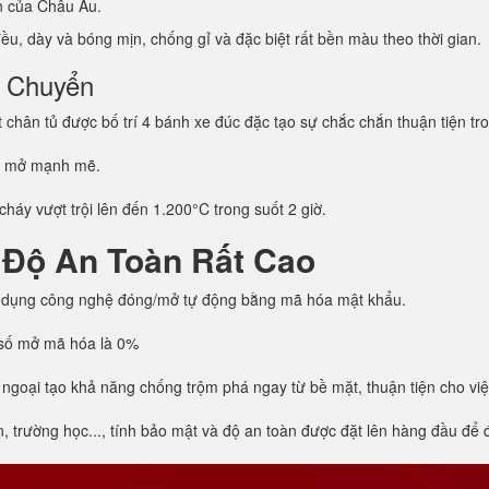
ẩn của Châu Âu.
u, dày và bóng mịn, chống gỉ và đặc biệt rất bền màu theo thời gian.
i Chuyển
hân tủ được bố trí 4 bánh xe đúc đặc tạo sự chắc chắn thuận tiện tro
g mở mạnh mẽ.
háy vượt trội lên đến 1.200°C trong suốt 2 giờ.
 Độ An Toàn Rất Cao
 dụng công nghệ đóng/mở tự động bằng mã hóa mật khẩu.
h số mở mã hóa là 0%
 ngoại tạo khả năng chống trộm phá ngay từ bề mặt, thuận tiện cho vi
trường học..., tính bảo mật và độ an toàn được đặt lên hàng đầu để đả