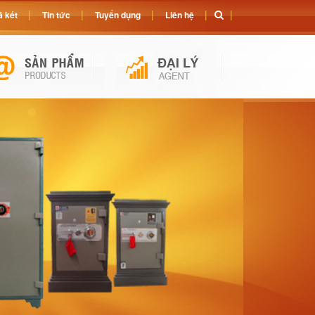
 két
Tin tức
Tuyển dụng
Liên hệ