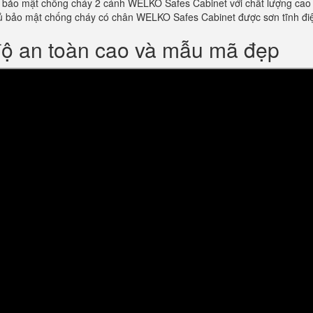
bảo mật chống cháy 2 cánh WELKO Safes Cabinet với chất lượng cao và 
m tủ bảo mật chống cháy có chân WELKO Safes Cabinet được sơn tĩnh 
độ an toàn cao và mẫu mã đẹp