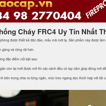
hống Cháy FRC4 Uy Tín Nhất T
 phòng được thiết kế độc đáo, mẫu mã mới lạ. Sản phẩm này được làm 
n gàng và rộng rãi hơn.
ng đặc điểm nổi bật sau:
ngăn còn lại mới được mở thì các cánh đều có tay cầm giúp đóng mở d
h bên trong chia ra từng ngăn, móc treo ngang dọc thích hợp với tất cả 