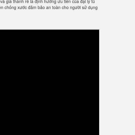
giá thành rẻ là định hướng ưu tiên của đại lý tủ
điện chống xước đảm bảo an toàn cho người sử dụng