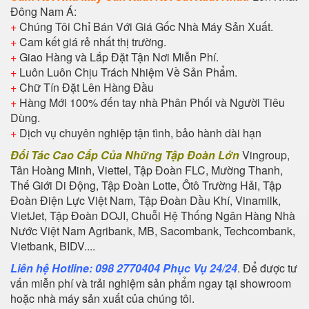
Đông Nam Á:
+
Chúng Tôi Chỉ Bán Với Giá Gốc Nhà Máy Sản Xuất.
+
Cam kết giá rẻ nhất thị trường.
+
Giao Hàng và Lắp Đặt Tận Nơi Miễn Phí.
+
Luôn Luôn Chịu Trách Nhiệm Về Sản Phẩm.
+
Chữ Tín Đặt Lên Hàng Đầu
+
Hàng Mới 100% đến tay nhà Phân Phối và Người Tiêu
Dùng.
+
Dịch vụ chuyên nghiệp tận tình, bảo hành dài hạn
Đối Tác Cao Cấp Của Những Tập Đoàn Lớn
Vingroup,
Tân Hoàng Minh, Viettel, Tập Đoàn FLC, Mường Thanh,
Thế Giới Di Động, Tập Đoàn Lotte, Ôtô Trường Hải, Tập
Đoàn Điện Lực Việt Nam, Tập Đoàn Dầu Khí, Vinamilk,
VietJet, Tập Đoàn DOJI, Chuỗi Hệ Thống Ngân Hàng Nhà
Nước Việt Nam Agribank, MB, Sacombank, Techcombank,
Vietbank, BIDV....
Liên hệ Hotline: 098 2770404 Phục Vụ 24/24
. Để được tư
vấn miễn phí và trải nghiệm sản phẩm ngay tại showroom
hoặc nhà máy sản xuất của chúng tôi.