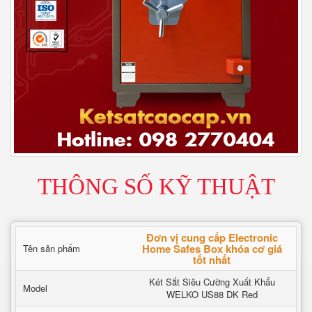
THÔNG SỐ KỸ THUẬT
Đơn vị cung cấp Electronic
Home Safes Box khóa cơ giá
Tên sản phẩm
tốt nhất
Két Sắt Siêu Cường Xuất Khẩu
Model
WELKO US88 DK Red