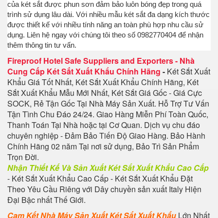
của két sắt được phun sơn đảm bảo luôn bóng đẹp trong quá
trình sử dụng lâu dài. Với nhiều mẫu két sắt đa dạng kích thước
được thiết kế với nhiều tính năng an toàn phù hợp nhu cầu sử
dụng. Liên hệ ngay với chúng tôi theo số 0982770404 để nhận
thêm thông tin tư vấn.
Fireproof Hotel Safe Suppliers and Exporters
-
Nhà
Cung Cấp Két Sắt Xuất Khẩu Chính Hãng
-
Két Sắt Xuất
Khẩu Giá Tốt Nhất, Két Sắt Xuất Khẩu Chính Hãng, Két
Sắt Xuất Khẩu Mẫu Mới Nhất, Két Sắt Giá Gốc - Giá Cực
SOCK, Rẻ Tận Gốc Tại Nhà Máy Sản Xuất. Hỗ Trợ Tư Vấn
Tận Tình Chu Đáo 24/24. Giao Hàng Miễn Phí Toàn Quốc,
Thanh Toán Tại Nhà hoặc tại Cơ Quan. Dịch vụ chu đáo
chuyên nghiệp - Đảm Bảo Tiến Độ Giao Hàng. Bảo Hành
Chính Hãng 02 năm Tại nơi sử dụng, Bảo Trì Sản Phẩm
Trọn Đời.
Nhận Thiết Kế Và Sản Xuất Két Sắt Xuất Khẩu Cao Cấp
- Két Sắt Xuất Khẩu Cao Cấp - Két Sắt Xuất Khẩu Đặt
Theo Yêu Cầu Riêng với Dây chuyền sản xuất Italy Hiện
Đại Bậc nhất Thế Giới.
Cam Kết Nhà Máy Sản Xuất Két
Sắt Xuất Khẩu
Lớn Nhất