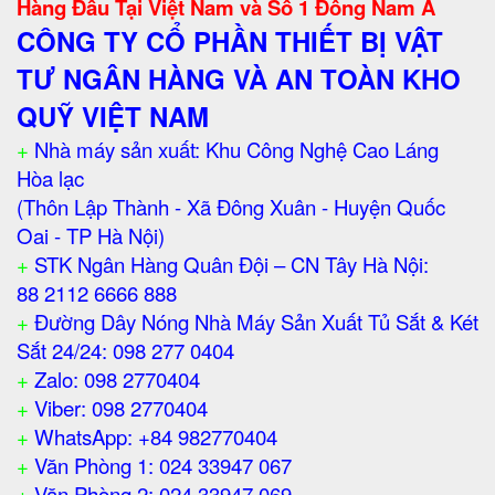
Hàng Đầu Tại Việt Nam và Số 1 Đông Nam Á
CÔNG TY CỔ PHẦN THIẾT BỊ VẬT
TƯ NGÂN HÀNG VÀ AN TOÀN KHO
QUỸ VIỆT NAM
+
Nhà máy sản xuất: Khu Công Nghệ Cao Láng
Hòa lạc
(Thôn Lập Thành - Xã Đông Xuân - Huyện Quốc
Oai - TP Hà Nội)
+
STK Ngân Hàng Quân Đội – CN Tây Hà Nội:
88 2112 6666 888
+
Đường Dây Nóng Nhà Máy Sản Xuất Tủ Sắt & Két
Sắt 24/24: 098 277 0404
+
Zalo: 098 2770404
+
Viber: 098 2770404
+
WhatsApp: +84 982770404
+
Văn Phòng 1: 024 33947 067
+
Văn Phòng 2: 024 33947 069