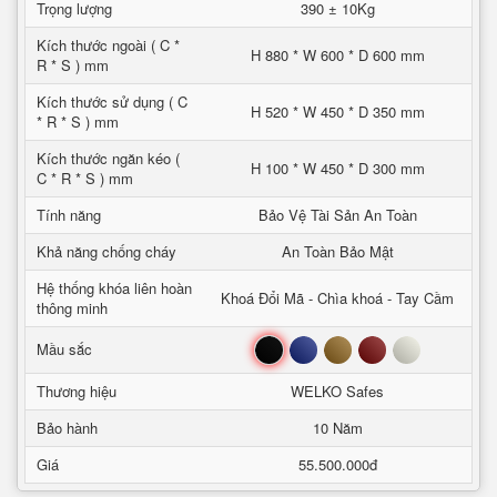
Trọng lượng
390 ± 10Kg
Kích thước ngoài ( C *
H 880 * W 600 * D 600 mm
R * S ) mm
Kích thước sử dụng ( C
H 520 * W 450 * D 350 mm
* R * S ) mm
Kích thước ngăn kéo (
H 100 * W 450 * D 300 mm
C * R * S ) mm
Tính năng
Bảo Vệ Tài Sản An Toàn
Khả năng chống cháy
An Toàn Bảo Mật
Hệ thống khóa liên hoàn
Khoá Đổi Mã - Chìa khoá - Tay Cầm
thông minh
Đen
Xanh
Nâu
Đỏ
Trắng
Mầu sắc
Thương hiệu
WELKO Safes
Bảo hành
10 Năm
Giá
55.500.000đ