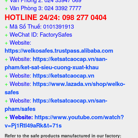
+
Văn Phòng 3: 024 3392 7777
HOTLINE 24/24: 098 277 0404
+
Mã Số Thuế: 0101391913
+
WeChat ID: FactorySafes
+
Website:
https://welkosafes.trustpass.alibaba.com
+
Website:
https://ketsatcaocap.vn/san-
pham/ket-sat-sieu-cuong-xuat-khau
+
Website:
https://ketsatcaocap.vn
+
Website:
https://www.lazada.vn/shop/welko-
safes
+
Website:
https://ketsatcaocap.vn/san-
pham/safes
+
Website:
https://www.youtube.com/watch?
v=Pj1RtI49aRk&t=71s
Refer to the safe products manufactured in our factory: