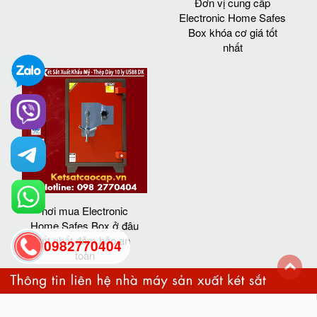
Đơn vị cung cấp
Electronic Home Safes
Box khóa cơ giá tốt
nhất
nơi mua Electronic
Home Safes Box ở đâu
tốt nhất đảm bảo an
0982770404
toàn
back
to