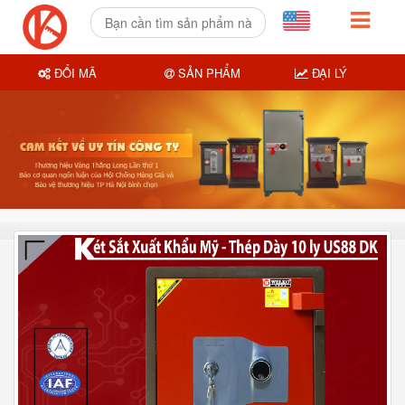
ĐỔI MÃ
SẢN PHẨM
ĐẠI LÝ