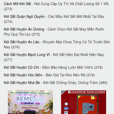
Cách Mở Két Sắt
- Nơi Cung Cấp Uy Tín Và Chất Lượng Số 1 VN
(273)
Két Sắt Quận Ngô Quyền
- Các Mẫu Két Sắt Mới Nhất Tại Đây
(274)
Két Sắt Huyện An Dương
- Cách Chọn Két Sắt May Mắn Rước
Phú Quý Tài Lộc (275)
Két Sắt Huyện An Lão
- Khuyến Mại Chưa Từng Có Từ Trước Đến
Nay (276)
Két Sắt Huyện Bạch Long Vĩ
- Két Sắt Hiện Đại Nhất Hiện Nay
(277)
Két Sắt Huyện Củ Chi
- Đảm Bảo Hàng Luôn Mới ‎100%‎ (278)
Két Sắt Huyện Hóc Môn
- Bán Giá Tại Kho Nên Rẻ (279)
Két Sắt Huyện Nhà Bè
- Két Sắt Chống Cháy, Chống Trộm (280)