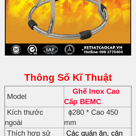
Thông Số Kĩ Thuật
Ghế Inox Cao
Model
Cấp BEMC
Kích thước
ϕ280 * Cao 450
ngoài
mm
Thích hợp sử
Các quán ăn, căn