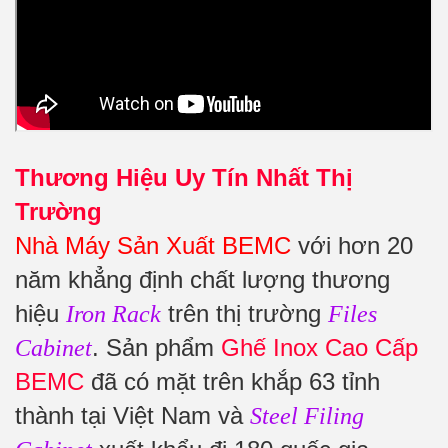
Thương Hiệu Uy Tín Nhất Thị
Trường
Nhà Máy Sản Xuất BEMC
với hơn 20
năm khẳng định chất lượng thương
hiệu
trên thị trường
Iron Rack
Files
. Sản phẩm
Ghế Inox Cao Cấp
Cabinet
BEMC
đã có mặt trên khắp 63 tỉnh
thành tại Việt Nam và
Steel Filing