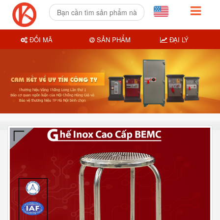
ĐỔI MÃ
SẢN PHẨM
ĐẠI LÝ