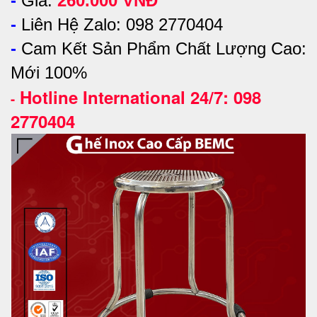
-
Giá:
260.000 VNĐ
-
Liên Hệ Zalo: 098 2770404
-
Cam Kết Sản Phẩm Chất Lượng Cao:
Mới 100%
Hotline International 24/7: 098
-
2770404