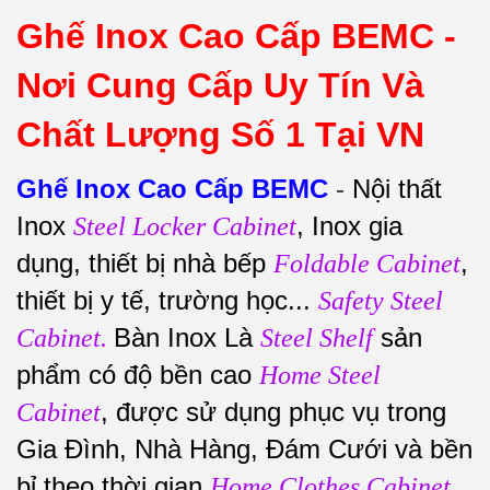
Ghế Inox Cao Cấp BEMC -
Nơi Cung Cấp Uy Tín Và
Chất Lượng Số 1 Tại VN
Ghế Inox Cao Cấp BEMC
-
Nội thất
Inox
, Inox gia
Steel Locker Cabinet
dụng, thiết bị nhà bếp
,
Foldable Cabinet
thiết bị y tế, trường học...
Safety Steel
Bàn Inox Là
sản
Cabinet.
Steel Shelf
phẩm có độ bền cao
Home Steel
, được sử dụng phục vụ trong
Cabinet
Gia Đình, Nhà Hàng, Đám Cưới và bền
bỉ theo thời gian
.
Home Clothes Cabinet