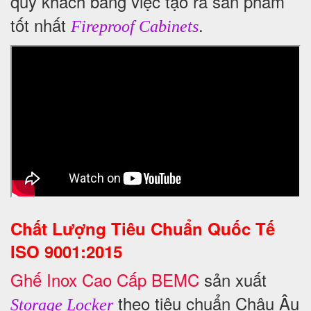
quý khách bằng việc tạo ra sản phẩm
tốt nhất
.
Fireproof Cabinets
Chất Lượng Tiêu Chuẩn Quốc Tế
ISO 9001:2015
Ghế Inox Cao Cấp BEMC
sản xuất
theo tiêu chuẩn Châu Âu
Storage Locker