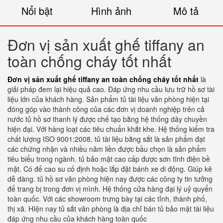
Nổi bật
Hình ảnh
Mô tả
Đơn vị sản xuất ghế tiffany an
toàn chống cháy tốt nhất
Đơn vị sản xuất ghế tiffany an toàn chống cháy tốt nhất
là
giải pháp đem lại hiệu quả cao. Đáp ứng nhu cầu lưu trữ hồ sơ tài
liệu lớn của khách hàng. Sản phẩm tủ tài liệu văn phòng hiện tại
đóng góp vào thành công của các đơn vị doanh nghiệp trên cả
nước tủ hồ sơ thanh lý được chế tạo bằng hệ thống dây chuyền
hiện đại. Với hàng loạt các tiêu chuẩn khắt khe. Hệ thống kiểm tra
chất lượng ISO 9001:2008. tủ tài liệu bằng sắt là sản phẩm đạt
các chứng nhận và nhiều năm liền được bầu chọn là sản phẩm
tiêu biểu trong ngành. tủ bảo mật cao cấp được sơn tĩnh điện bề
mặt. Có đế cao su cố định hoặc lắp đặt bánh xe di động. Giúp kê
dễ dàng. tủ hồ sơ văn phòng hiện nay được các công ty tin tưởng
để trang bị trong đơn vị mình. Hệ thống cửa hàng đại lý uỷ quyển
toàn quốc. Với các showroom trưng bày tại các tỉnh, thành phố,
thị xã. HIện nay tủ sắt văn phòng là địa chỉ bán tủ bảo mật tài liệu
đáp ứng nhu cầu của khách hàng toàn quốc