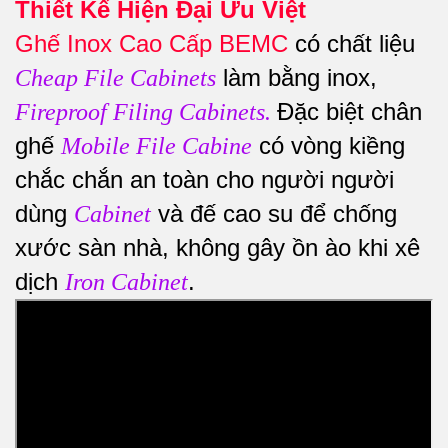
Thiết Kế Hiện Đại Ưu Việt
Ghế Inox Cao Cấp BEMC
có chất liệu
làm bằng inox,
Cheap File Cabinets
Đặc biệt chân
Fireproof Filing Cabinets
.
ghế
có vòng kiềng
Mobile File Cabine
chắc chắn an toàn cho người người
dùng
và đế cao su để chống
Cabinet
xước sàn nhà, không gây ồn ào khi xê
dịch
.
Iron Cabinet