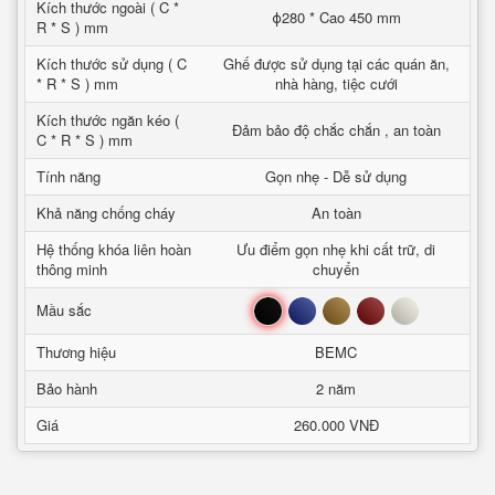
Kích thước ngoài ( C *
ϕ280 * Cao 450 mm
R * S ) mm
Kích thước sử dụng ( C
Ghế được sử dụng tại các quán ăn,
* R * S ) mm
nhà hàng, tiệc cưới
Kích thước ngăn kéo (
Đảm bảo độ chắc chắn , an toàn
C * R * S ) mm
Tính năng
Gọn nhẹ - Dễ sử dụng
Khả năng chống cháy
An toàn
Hệ thống khóa liên hoàn
Ưu điểm gọn nhẹ khi cất trữ, di
thông minh
chuyển
Đen
Xanh
Nâu
Đỏ
Trắng
Mầu sắc
Thương hiệu
BEMC
Bảo hành
2 năm
Giá
260.000 VNĐ