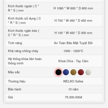
Kích thước ngoài ( C *
H 1080 * W 600 * D 600 mm
R * S ) mm
Kích thước sử dụng ( C
H 700 * W 450 * D 450 mm
* R * S ) mm
Kích thước ngăn kéo (
H 100 * W 450 * D 300 mm
C * R * S ) mm
Tính năng
An Toàn Bảo Mật Tuyệt Đối
Khả năng chống cháy
1000 - 1200°C
Hệ thống khóa liên hoàn
Khoá Chìa - Tay Cầm
thông minh
Đen
Xanh
Nâu
Đỏ
Trắng
Mầu sắc
Thương hiệu
WELKO Safes
Bảo hành
10 năm
Giá
75.000.000đ