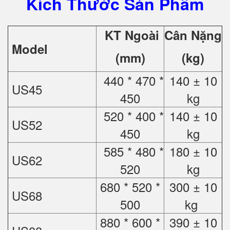
Kích Thước Sản Phẩm
KT Ngoài
Cân Nặng
Model
(mm)
(kg)
440 * 470 *
140 ± 10
US45
450
kg
520 * 400 *
140 ± 10
US52
450
kg
585 * 480 *
180 ± 10
US62
520
kg
680 * 520 *
300 ± 10
US68
500
kg
880 * 600 *
390 ± 10