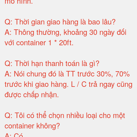
mô hình
.
Q:
Thời gian giao hàng là bao lâu
?
A:
Thông thường, khoảng 30 ngày đối
với container 1 * 20ft
.
Q:
Thời hạn thanh toán là gì
?
A:
Nói chung đó là TT trước 30%, 70%
trước khi giao hàng.
L / C trả ngay cũng
được chấp nhận
.
Q:
Tôi có thể chọn nhiều loại cho một
container không
?
A:
Có
.