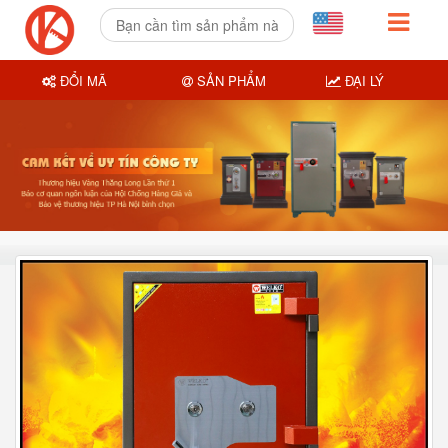
ĐỔI MÃ
SẢN PHẨM
ĐẠI LÝ