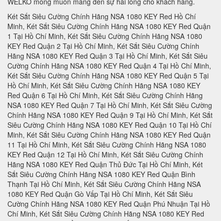
WELKO mong muốn mang đến sự hài lòng cho khách hàng.
Két Sắt Siêu Cường Chính Hãng NSA 1080 KEY Red Hồ Chí Minh, Két Sắt Siêu Cường Chính Hãng NSA 1080 KEY Red Quận 1 Tại Hồ Chí Minh, Két Sắt Siêu Cường Chính Hãng NSA 1080 KEY Red Quận 2 Tại Hồ Chí Minh, Két Sắt Siêu Cường Chính Hãng NSA 1080 KEY Red Quận 3 Tại Hồ Chí Minh, Két Sắt Siêu Cường Chính Hãng NSA 1080 KEY Red Quận 4 Tại Hồ Chí Minh, Két Sắt Siêu Cường Chính Hãng NSA 1080 KEY Red Quận 5 Tại Hồ Chí Minh, Két Sắt Siêu Cường Chính Hãng NSA 1080 KEY Red Quận 6 Tại Hồ Chí Minh, Két Sắt Siêu Cường Chính Hãng NSA 1080 KEY Red Quận 7 Tại Hồ Chí Minh, Két Sắt Siêu Cường Chính Hãng NSA 1080 KEY Red Quận 9 Tại Hồ Chí Minh, Két Sắt Siêu Cường Chính Hãng NSA 1080 KEY Red Quận 10 Tại Hồ Chí Minh, Két Sắt Siêu Cường Chính Hãng NSA 1080 KEY Red Quận 11 Tại Hồ Chí Minh, Két Sắt Siêu Cường Chính Hãng NSA 1080 KEY Red Quận 12 Tại Hồ Chí Minh, Két Sắt Siêu Cường Chính Hãng NSA 1080 KEY Red Quận Thủ Đức Tại Hồ Chí Minh, Két Sắt Siêu Cường Chính Hãng NSA 1080 KEY Red Quận Bình Thạnh Tại Hồ Chí Minh, Két Sắt Siêu Cường Chính Hãng NSA 1080 KEY Red Quận Gò Vấp Tại Hồ Chí Minh, Két Sắt Siêu Cường Chính Hãng NSA 1080 KEY Red Quận Phú Nhuận Tại Hồ Chí Minh, Két Sắt Siêu Cường Chính Hãng NSA 1080 KEY Red Quận Tân Phú Tại Hồ Chí Minh, Két Sắt Siêu Cường Chính Hãng NSA 1080 KEY Red Quận Bình Tân Tại Hồ Chí Minh, Két Sắt Siêu Cường Chính Hãng NSA 1080 KEY Red Quận Tân Bình Tại Hồ Chí Minh, Két Sắt Siêu Cường Chính Hãng NSA 1080 KEY Red Hà Nội, Két Sắt Siêu Cường Chính Hãng NSA 1080 KEY Red Quận Ba Đình Hà Nội, Két Sắt Siêu Cường Chính Hãng NSA 1080 KEY Red Quận Hoàn Kiếm Hà Nội, Két Sắt Siêu Cường Chính Hãng NSA 1080 KEY Red Quận Hai Bà Trưng Hà Nội, Két Sắt Siêu Cường Chính Hãng NSA 1080 KEY Red Quận Đống Đa Hà Nội, Két Sắt Siêu Cường Chính Hãng NSA 1080 KEY Red Quận Tây Hồ Hà Nội, Két Sắt Siêu Cường Chính Hãng NSA 1080 KEY Red Quận Đống Đa Hà Nội, Két Sắt Siêu Cường Chính Hãng NSA 1080 KEY Red Quận Thanh Xuân Hà Nội, Két Sắt Siêu Cường Chính Hãng NSA 1080 KEY Red Quận Hoàng Mai Hà Nội, Két Sắt Siêu Cường Chính Hãng NSA 1080 KEY Red Quận Long Biên Hà Nội, Két Sắt Siêu Cường Chính Hãng NSA 1080 KEY Red Quận Đống Đa Hà Nội, Két Sắt Siêu Cường Chính Hãng NSA 1080 KEY Red Huyện Thanh Trì Hà Nội, Két Sắt Siêu Cường Chính Hãng NSA 1080 KEY Red Huyện Gia Lâm Hà Nội, Két Sắt Siêu Cường Chính Hãng NSA 1080 KEY Red Huyện Đông Anh Hà Nội, Két Sắt Siêu Cường Chính Hãng NSA 1080 KEY Red Huyện Sóc Sơn Hà Nội, Két Sắt Siêu Cường Chính Hãng NSA 1080 KEY Red Quận Hà Đông Hà Nội, Két Sắt Siêu Cường Chính Hãng NSA 1080 KEY Red Thị xã Sơn Tây Hà Nội, Két Sắt Siêu Cường Chính Hãng NSA 1080 KEY Red Huyện Ba Vì Hà Nội, Két Sắt Siêu Cường Chính Hãng NSA 1080 KEY Red Huyện Phúc Thọ Hà Nội, Két Sắt Siêu Cường Chính Hãng NSA 1080 KEY Red Huyện Thạch Thất Hà Nội, Két Sắt Siêu Cường Chính Hãng NSA 1080 KEY Red Huyện Quốc Oai Hà Nội, Két Sắt Siêu Cường Chính Hãng NSA 1080 KEY Red Huyện Chương Mỹ Hà Nội, Két Sắt Siêu Cường Chính Hãng NSA 1080 KEY Red Huyện Đan Phượng Hà Nội, Két Sắt Siêu Cường Chính Hãng NSA 1080 KEY Red Huyện Hoài Đức Hà Nội, Két Sắt Siêu Cường Chính Hãng NSA 1080 KEY Red Huyện Thanh Oai Hà Nội, Két Sắt Siêu Cường Chính Hãng NSA 1080 KEY Red Huyện Mỹ Đức Hà Nội, Két Sắt Siêu Cường Chính Hãng NSA 1080 KEY Red Huyện Ứng Hoà Hà Nội, Két Sắt Siêu Cường Chính Hãng NSA 1080 KEY Red Huyện Thường Tín Hà Nội, Két Sắt Siêu Cường Chính Hãng NSA 1080 KEY Red Huyện Phú Xuyên Hà Nội, Két Sắt Siêu Cường Chính Hãng NSA 1080 KEY Red Huyện Mê Linh Hà Nội, Két Sắt Siêu Cường Chính Hãng NSA 1080 KEY Red Quận Nam Từ Liên Hà Nội, Két Sắt Siêu Cường Chính Hãng NSA 1080 KEY Red An Giang, Két Sắt Siêu Cường Chính Hãng NSA 1080 KEY Red Thành phố Long Xuyên Tỉnh An Giang, Két Sắt Siêu Cường Chính Hãng NSA 1080 KEY Red Thành phố Châu Đốc Tỉnh An Giang, Két Sắt Siêu Cường Chính Hãng NSA 1080 KEY Red Huyện An Phú Tỉnh An Giang, Két Sắt Siêu Cường Chính Hãng NSA 1080 KEY Red Thị xã Tân Châu, Két Sắt Siêu Cường Chính Hãng NSA 1080 KEY Red Huyện Phú Tân, Két Sắt Siêu Cường Chính Hãng NSA 1080 KEY Red Huyện Châu Phú, Két Sắt Siêu Cường Chính Hãng NSA 1080 KEY Red Huyện Tịnh Biên, Két Sắt Siêu Cường Chính Hãng NSA 1080 KEY Red Huyện Tri Tôn, Két Sắt Siêu Cường Chính Hãng NSA 1080 KEY Red Huyện Châu Thành Tỉnh An Giang, Két Sắt Siêu Cường Chính Hãng NSA 1080 KEY Red Huyện Chợ Mới Tỉnh An Giang, Két Sắt Siêu Cường Chính Hãng NSA 1080 KEY Red Huyện Thoại Sơn Tỉnh An Giang, Két Sắt Siêu Cường Chính Hãng NSA 1080 KEY Red Vũng Tàu, Két Sắt Siêu Cường Chính Hãng NSA 1080 KEY Red Thành phố Vũng Tàu Tại Bà Rịa - Vũng Tàu, Két Sắt Siêu Cường Chính Hãng NSA 1080 KEY Red Thành phố Bà Rịa Tại Bà Rịa - Vũng Tàu, Két Sắt Siêu Cường Chính Hãng NSA 1080 KEY Red Huyện Châu Đức Tại Bà Rịa - Vũng Tàu, Két Sắt Siêu Cường Chính Hãng NSA 1080 KEY Red Huyện Xuyên Mộc Tại Bà Rịa - Vũng Tàu, Két Sắt Siêu Cường Chính Hãng NSA 1080 KEY Red Huyện Long Điền Tại Bà Rịa - Két Sắt Siêu Cường Chính Hãng NSA 1080 KEY Red Cần Thơ, Két Sắt Siêu Cường Chính Hãng NSA 1080 KEY Red Tại Thành phố Cần Thơ Tỉnh Cần Thơ, Két Sắt Siêu Cường Chính Hãng NSA 1080 KEY Red Tại Quận Ninh Kiều Tỉnh Cần Thơ, Két Sắt Siêu Cường Chính Hãng NSA 1080 KEY Red Tại Quận Ô Môn Tỉnh Cần Thơ, Két Sắt Siêu Cường Chính Hãng NSA 1080 KEY Red Tại Quận Bình Thuỷ Tỉnh Cần Thơ, Két Sắt Siêu Cường Chính Hãng NSA 1080 KEY Red Tại Quận Cái Răng Tỉnh Cần Thơ, Két Sắt Siêu Cường Chính Hãng NSA 1080 KEY Red Tại Quận Thốt Nốt Tỉnh Cần Thơ, Két Sắt Siêu Cường Chính Hãng NSA 1080 KEY Red Tại Huyện Vĩnh Thạnh Tỉnh Cần Thơ, Két Sắt Siêu Cường Chính Hãng NSA 1080 KEY Red Tại Huyện Cờ Đỏ Tỉnh Cần Thơ, Két Sắt Siêu Cường Chính Hãng NSA 1080 KEY Red Tại Huyện Phong Điền Tỉnh Cần Thơ, Két Sắt Siêu Cường Chính Hãng NSA 1080 KEY Red Tại Huyện Thới Lai Tỉnh Cần Thơ, Két Sắt Siêu Cường Chính Hãng NSA 1080 KEY Red Đà Nẵng, Két Sắt Siêu Cường Chính Hãng NSA 1080 KEY Red Tại Thành phố Đà Nẵng Tỉnh Đà Nẵng, Két Sắt Siêu Cường Chính Hãng NSA 1080 KEY Red Tại Quận Liên Chiểu Tỉnh Đà Nẵng, Két Sắt Siêu Cường Chính Hãng NSA 1080 KEY Red Tại Quận Thanh Khê Tỉnh Đà Nẵng, Két Sắt Siêu Cường Chính Hãng NSA 1080 KEY Red Tại Quận Hải Châu Tỉnh Đà Nẵng, Két Sắt Siêu Cường Chính Hãng NSA 1080 KEY Red Tại Quận Sơn Trà Tỉnh Đà Nẵng, Két Sắt Siêu Cường Chính Hãng NSA 1080 KEY Red Tại Quận Ngũ Hành Sơn Tỉnh Đà Nẵng, Két Sắt Siêu Cường Chính Hãng NSA 1080 KEY Red Tại Quận Cẩm Lệ Tỉnh Đà Nẵng, Két Sắt Siêu Cường Chính Hãng NSA 1080 KEY Red TạiHuyện Hòa Vang Tỉnh Đà Nẵng, Két Sắt Siêu Cường Chính Hãng NSA 1080 KEY Red Đắk Lắk, Két Sắt Siêu Cường Chính Hãng NSA 1080 KEY Red Tại Thành phố Buôn Ma Thuột Tỉnh Đắk Lắk, Két Sắt Siêu Cường Chính Hãng NSA 1080 KEY Red Tại Thị xã Buôn Hồ Tỉnh Đắk Lắk, Két Sắt Siêu Cường Chính Hãng NSA 1080 KEY Red Tại Huyện Buôn Đôn Tỉnh Đắk Lắk, Két Sắt Siêu Cường Chính Hãng NSA 1080 KEY Red Tại Huyện Cư Kuin Tỉnh Đắk Lắk, Két Sắt Siêu Cường Chính Hãng NSA 1080 KEY Red Tại Huyện Cư M’gar Tỉnh Đắk Lắk, Két Sắt Siêu Cường Chính Hãng NSA 1080 KEY Red Tại Huyện Ea H’leo Tỉnh Đắk Lắk, Két Sắt Siêu Cường Chính Hãng NSA 1080 KEY Red Tại Huyện Ea Kar Tỉnh Đắk Lắk, Két Sắt Siêu Cường Chính Hãng NSA 1080 KEY Red Tại Huyện Ea Súp Tỉnh Đắk Lắk, Két Sắt Siêu Cường Chính Hãng NSA 1080 KEY Red Tại Huyện Krông Ana Tỉnh Đắk Lắk, Két Sắt Siêu Cường Chính Hãng NSA 1080 KEY Red Tại Huyện Krông Bông Tỉnh Đắk Lắk, Két Sắt Siêu Cường Chính Hãng NSA 1080 KEY Red Tại Huyện Krông Búk Tỉnh Đắk Lắk, Két Sắt Siêu Cường Chính Hãng NSA 1080 KEY Red Tại Huyện Krông Năng Tỉnh Đắk Lắk, Két Sắt Siêu Cường Chính Hãng NSA 1080 KEY Red Tại Huyện Krông Pắk Tỉnh Đắk Lắk, Két Sắt Siêu Cường Chính Hãng NSA 1080 KEY Red Tại Huyện Lắk Tỉnh Đắk Lắk, Két Sắt Siêu Cường Chính Hãng NSA 1080 KEY Red Tại Huyện M’Đrắk Tỉnh Đắk Lắk, Két Sắt Siêu Cường Chính Hãng NSA 1080 KEY Red Đắk Nông, Két Sắt Siêu Cường Chính Hãng NSA 1080 KEY Red Tại Thành phố Gia Nghĩa Tỉnh Đắk Nông, Két Sắt Siêu Cường Chính Hãng NSA 1080 KEY Red Tại Huyện Cư Jút Tỉnh Đắk Nông, Két Sắt Siêu Cường Chính Hãng NSA 1080 KEY Red Tại Huyện Đắk Glong Tỉnh Đắk Nông, Két Sắt Siêu Cường Chính Hãng NSA 1080 KEY Red Tại Huyện Đắk Mil Tỉnh Đắk Nông, Két Sắt Siêu Cường Chính Hãng NSA 1080 KEY Red Tại Huyện Đắk R’lấp Tỉnh Đắk Nông, Két Sắt Siêu Cường Chính Hãng NSA 1080 KEY Red Tại Huyện Đắk Song Tỉnh Đắk Nông, Két Sắt Siêu Cường Chính Hãng NSA 1080 KEY Red Tại Huyện Krông Nô Tỉnh Đắk Nông, Két Sắt Siêu Cường Chính Hãng NSA 1080 KEY Red Tại Huyện Tuy Đức Tỉnh Đắk Nông, Két Sắt Siêu Cường Chính Hãng NSA 1080 KEY Red Đồng Nai, Két Sắt Siêu Cường Chính Hãng NSA 1080 KEY Red Tại Thành phố Biên Hòa Tỉnh Đồng Nai, Két Sắt Siêu Cường Chính Hãng NSA 1080 KEY Red Tại Thành phố Long Khánh Tỉnh Đồng Nai, Két Sắt Siêu Cường Chính Hãng NSA 1080 KEY Red Tại Huyện Cẩm Mỹ Tỉnh Đồng Nai, Két Sắt Siêu Cường Chính Hãng NSA 1080 KEY Red Tại Huyện Định Quán Tỉnh Đồng Nai, Két Sắt Siêu Cường Chính Hãng NSA 1080 KEY Red Tại Huyện Long Thành Tỉnh Đồng Nai, Két Sắt Siêu Cường Chính Hãng NSA 1080 KEY Red Tại Huyện Nhơn Trạch Tỉnh Đồng Nai, Két Sắt Siêu Cường Chính Hãng NSA 1080 KEY Red Tại Huyện Tân Phú Tỉnh Đồng Nai, Két Sắt Siêu Cường Chính Hãng NSA 1080 KEY Red Tại Huyện Thống Nhất Tỉnh Đồng Nai, Két Sắt Siêu Cường Chính Hãng NSA 1080 KEY Red Tại Huyện Trảng Bom Tỉnh Đồng Nai, Két Sắt Siêu Cường Chính Hãng NSA 1080 KEY Red Tại Huyện Vĩnh Cửu Tỉnh Đồng Nai, Két Sắt Siêu Cường Chính Hãng NSA 1080 KEY Red Tại Huyện Xuân Lộc Tỉnh Đồng Nai, Két Sắt Siêu Cường Chính Hãng NSA 1080 KEY Red Biên Hòa, Két Sắt Siêu Cường Chính Hãng NSA 1080 KEY Red Đồng Tháp, Két Sắt Siêu Cường Chính Hãng NSA 1080 KEY Red Tại Thành phố Cao Lãnh Tỉnh Đồng Tháp, Két Sắt Siêu Cường Chính Hãng NSA 1080 KEY Red Tại Thành phố Sa Đéc Tỉnh Đồng Tháp, Két Sắt Siêu Cường Chính Hãng NSA 1080 KEY Red Tại Thị xã Hồng Ngự Tỉnh Đồng Tháp, Két Sắt Siêu Cường Chính Hãng NSA 1080 KEY Red Tại Huyện Cao Lãnh Tỉnh Đồng Tháp, Két Sắt Siêu Cường Chính Hãng NSA 1080 KEY Red Tại Huyện Châu Thành Tỉnh Đồng Tháp, Két Sắt Siêu Cường Chính Hãng NSA 1080 KEY Red Tại Huyện Hồng Ngự Tỉnh Đồng Tháp, Két Sắt Siêu Cường Chính Hãng NSA 1080 KE