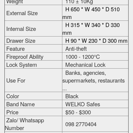
Weight
110 ± 10Kg
H 650 * W 450 * D 510
External Size
mm
H 315 * W 340 * D 330
Internal Size
mm
Drawer Size
H 90 * W 230 * D 300 mm
Feature
Anti-theft
Fireproof Ability
1000 - 1200°C
Lock System
Mechanical Lock
Banks, agencies,
Use For
supermarkets, restaurants
...
Color
Black
Band Name
WELKO Safes
Price
$50 - $300
Zalo/ Whatsapp
098 2770404
Number