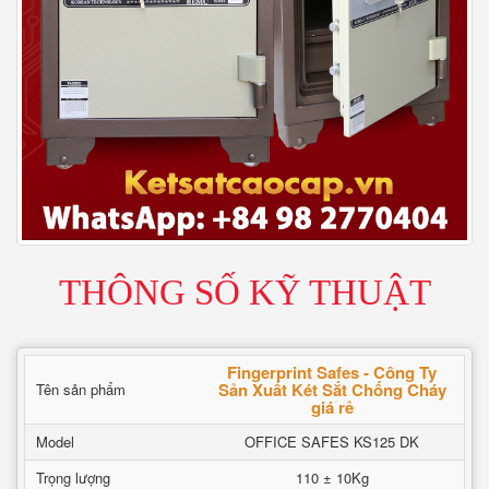
THÔNG SỐ KỸ THUẬT
Fingerprint Safes - Công Ty
Sản Xuất Két Sắt Chống Cháy
Tên sản phẩm
giá rẻ
Model
OFFICE SAFES KS125 DK
Trọng lượng
110 ± 10Kg