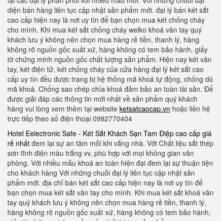
tại các đại lý phân phối với nhiều mẫu mới. Với những chuỗi đại
diện bán hàng liên tục cập nhật sản phẩm mới. đại lý bán két sắt
cao cấp hiện nay là nơi uy tín để bạn chọn mua két chống cháy
cho mình. Khi mua két sắt chống cháy welko khoá vân tay quý
khách lưu ý không nên chọn mua hàng rẻ tiền, thanh lý, hàng
không rõ nguồn gốc xuất xứ, hàng không có tem bảo hành, giấy
tờ chứng minh nguồn gốc chất lượng sản phẩm. Hiện nay két vân
tay, két điện tử, két chống cháy của cửa hàng đại lý két sắt cao
cấp uy tín đều được trang bị hệ thống mã khoá tự động, chống dò
mã khoá. Chống sao chép chìa khoá đảm bảo an toàn tài sản. Để
được giải đáp các thông tin mới nhất về sản phẩm quý khách
hàng vui lòng xem thêm tại website
ketsatcaocap.vn
hoặc liên hệ
trực tiếp theo số điện thoại 0982770404
Hotel Eelectronic Safe - Két Sắt Khách Sạn Tam Điệp cao cấp giá
rẻ nhất
đem lại sự an tâm mỗi khi vắng nhà. Với Chất liệu sắt thép
sơn tĩnh điện màu trắng vv, phù hợp với mọi không gian văn
phòng. Với nhiều mẫu khoá an toàn hiện đại đem lại sự thuận tiện
cho khách hàng Với những chuỗi đại lý liên tục cập nhật sản
phẩm mới. địa chỉ bán két sắt cao cấp hiện nay là nơi uy tín để
bạn chọn mua két sắt vân tay cho mình. Khi mua két sắt khoá vân
tay quý khách lưu ý không nên chọn mua hàng rẻ tiền, thanh lý,
hàng không rõ nguồn gốc xuất xứ, hàng không có tem bảo hành,