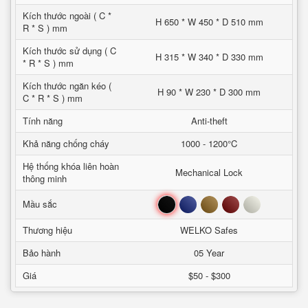
Kích thước ngoài ( C *
H 650 * W 450 * D 510 mm
R * S ) mm
Kích thước sử dụng ( C
H 315 * W 340 * D 330 mm
* R * S ) mm
Kích thước ngăn kéo (
H 90 * W 230 * D 300 mm
C * R * S ) mm
Tính năng
Anti-theft
Khả năng chống cháy
1000 - 1200°C
Hệ thống khóa liên hoàn
Mechanical Lock
thông minh
Đen
Xanh
Nâu
Đỏ
Trắng
Mầu sắc
Thương hiệu
WELKO Safes
Bảo hành
05 Year
Giá
$50 - $300