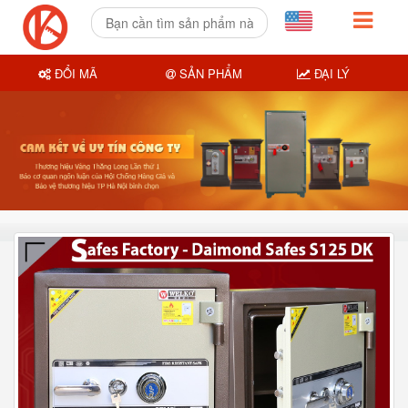
ĐỔI MÃ
SẢN PHẨM
ĐẠI LÝ