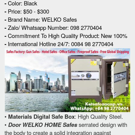
-
Color: Black
-
Price: $50 - $300
-
Brand Name: WELKO Safes
-
Zalo/ Whatsapp Number: 098 2770404
-
Commitment To High Quality Product: New 100%
-
International Hotline 24/7: 0084 98 2770404
•
Materials Digital Safe Box
: High Quality Steel.
•
Door WELKO HOME Safes
serrated design with
the body to create a solid integration against