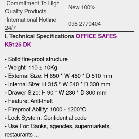
Commitment To High
New 100%
Quality Products
International Hotline
098 2770404
24/7
I. Technical Specificationa
OFFICE SAFES
KS125 DK
-
Solid fire-proof structure
-
Weight: 110 ± 10Kg
-
External Size
:
H 650 * W 450 * D 510 mm
-
Internal Size: H 315 * W 340 * D 330 mm
-
Drawer Size: H 90 * W 230 * D 300 mm
-
Feature: Anti-theft
-
Fireproof Ability: 1000 - 1200°C
-
Lock System: Confidential code
-
Use For: Banks, agencies, supermarkets,
restaurants ...