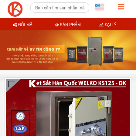
ĐỔI MÃ
SẢN PHẨM
ĐẠI LÝ