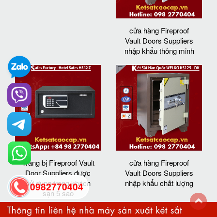
cửa hàng Fireproof
Vault Doors Suppliers
nhập khẩu thông minh
Trang bị Fireproof Vault
cửa hàng Fireproof
Door Suppliers được
Vault Doors Suppliers
sử dụng trong khách
nhập khẩu chất lượng
0982770404
sạn 5 sao
back