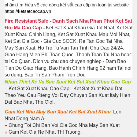
phẩm.tìm hiểu về các dòng két sắt cao cấp an toàn tại website
https://ketsatcaocap.vn
Fire Resistant Safe
-
Danh Sach Nha Phan Phoi Ket Sat
Đoi Ma Cao Cap
-
Ket Sat Xuat Khau Gia Tot Nhat, Ket Sat
Xuat Khau Chinh Hang, Ket Sat Xuat Khau Mau Moi Nhat,
Ket Sat Gia Goc - Gia Cuc SOCK, Re Tan Goc Tai Nha
May San Xuat. Ho Tro Tu Van Tan Tinh Chu Dao 24/24.
Giao Hang Mien Phi Toan Quoc, Thanh Toan Tai Nha hoac
tai Co Quan. Dich vu chu dao chuyen nghiep - Dam Bao
Tien Do Giao Hang. Bao Hanh Chinh Hang 02 nam Tai noi
su dung, Bao Tri San Pham Tron Doi.
Nhan Thiet Ke Va San Xuat Ket Sat Xuat Khau Cao Cap
-
Ket Sat Xuat Khau Cao Cap - Ket Sat Xuat Khau Dat
Theo Yeu Cau Rieng Voi Day Chuyen San Xuat Italy Hien
Dai Bac Nhat The Gioi.
Cam Ket Nha May San Xuat Ket Sat Xuat Khau
Lon
Nhat Dong Nam A:
+
Chung Toi Chi Ban Voi Gia Goc Nha May San Xuat
+
Cam Ket Gia Re Nhat Thi Truong.