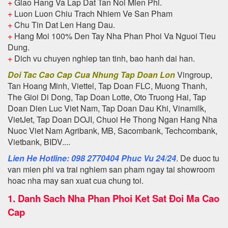
+
Giao Hang Va Lap Dat Tan Noi Mien Phi.
+
Luon Luon Chiu Trach Nhiem Ve San Pham
+
Chu Tin Dat Len Hang Dau.
+
Hang Moi 100% Den Tay Nha Phan Phoi Va Nguoi Tieu
Dung.
+
Dich vu chuyen nghiep tan tinh, bao hanh dai han.
Doi Tac Cao Cap Cua Nhung Tap Doan Lon
Vingroup,
Tan Hoang Minh, Viettel, Tap Doan FLC, Muong Thanh,
The Gioi Di Dong, Tap Doan Lotte, Oto Truong Hai, Tap
Doan Dien Luc Viet Nam, Tap Doan Dau Khi, Vinamilk,
VietJet, Tap Doan DOJI, Chuoi He Thong Ngan Hang Nha
Nuoc Viet Nam Agribank, MB, Sacombank, Techcombank,
Vietbank, BIDV....
Lien He Hotline: 098 2770404 Phuc Vu 24/24
. De duoc tu
van mien phi va trai nghiem san pham ngay tai showroom
hoac nha may san xuat cua chung toi.
1.
Danh Sach Nha Phan Phoi Ket Sat Đoi Ma Cao
Cap