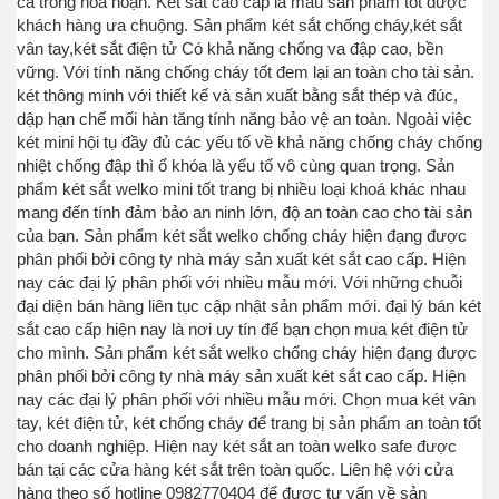
cả trong hoả hoạn. Két sắt cao cấp là mẫu sản phẩm tốt được
khách hàng ưa chuộng. Sản phẩm két sắt chống cháy,két sắt
vân tay,két sắt điện tử Có khả năng chống va đập cao, bền
vững. Với tính năng chống cháy tốt đem lại an toàn cho tài sản.
két thông minh với thiết kế và sản xuất bằng sắt thép và đúc,
dập hạn chế mối hàn tăng tính năng bảo vệ an toàn. Ngoài việc
két mini hội tụ đầy đủ các yếu tố về khả năng chống cháy chống
nhiệt chống đập thì ổ khóa là yếu tố vô cùng quan trọng. Sản
phẩm két sắt welko mini tốt trang bị nhiều loại khoá khác nhau
mang đến tính đảm bảo an ninh lớn, độ an toàn cao cho tài sản
của bạn. Sản phẩm két sắt welko chống cháy hiện đạng được
phân phối bởi công ty nhà máy sản xuất két sắt cao cấp. Hiện
nay các đại lý phân phối với nhiều mẫu mới. Với những chuỗi
đại diện bán hàng liên tục cập nhật sản phẩm mới. đại lý bán két
sắt cao cấp hiện nay là nơi uy tín để bạn chọn mua két điện tử
cho mình. Sản phẩm két sắt welko chống cháy hiện đạng được
phân phối bởi công ty nhà máy sản xuất két sắt cao cấp. Hiện
nay các đại lý phân phối với nhiều mẫu mới. Chọn mua két vân
tay, két điện tử, két chống cháy để trang bị sản phẩm an toàn tốt
cho doanh nghiệp. Hiện nay két sắt an toàn welko safe được
bán tại các cửa hàng két sắt trên toàn quốc. Liên hệ với cửa
hàng theo số hotline 0982770404 để được tư vấn về sản