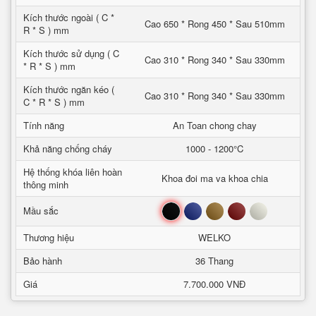
Kích thước ngoài ( C *
Cao 650 * Rong 450 * Sau 510mm
R * S ) mm
Kích thước sử dụng ( C
Cao 310 * Rong 340 * Sau 330mm
* R * S ) mm
Kích thước ngăn kéo (
Cao 310 * Rong 340 * Sau 330mm
C * R * S ) mm
Tính năng
An Toan chong chay
Khả năng chống cháy
1000 - 1200°C
Hệ thống khóa liên hoàn
Khoa đoi ma va khoa chia
thông minh
Đen
Xanh
Nâu
Đỏ
Trắng
Mầu sắc
Thương hiệu
WELKO
Bảo hành
36 Thang
Giá
7.700.000 VNĐ