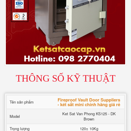
THÔNG SỐ KỸ THUẬT
Fireproof Vault Door Suppliers
Tên sản phẩm
- két sắt mini chính hãng giá rẻ
Ket Sat Van Phong KS125 - DK
Model
Brown
Trọng lượng
120± 10Kg