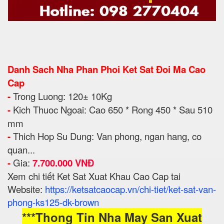
Danh Sach Nha Phan Phoi Ket Sat Đoi Ma Cao
Cap
-
Trong Luong: 120± 10Kg
-
Kich Thuoc Ngoai: Cao 650 * Rong 450 * Sau 510
mm
-
Thich Hop Su Dung: Van pho
ng, ngan hang, co
quan...
-
Gia:
7.700.000 VNĐ
Xem chi tiết Ket Sat Xuat Khau Cao Cap tai
Website:
https://ketsatcaocap.vn/chi-tiet/ket-sat-van-
phong-ks125-dk-brown
***Thong Tin Nha May San Xuat