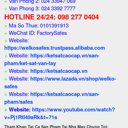
+
Van Phong 2: 024 33947 069
+
Van Phong 3: 024 3392 7777
HOTLINE 24/24: 098 277 0404
+
Ma So Thue: 0101391913
+
WeChat ID: FactorySafes
+
Website:
https://welkosafes.trustpass.alibaba.com
+
Website:
https://ketsatcaocap.vn/san-
pham/ket-sat-van-tay
+
Website:
https://ketsatcaocap.vn
+
Website:
https://www.lazada.vn/shop/welko-
safes
+
Website:
https://ketsatcaocap.vn/san-
pham/safes
+
Website:
https://www.youtube.com/watch?
v=Pj1RtI49aRk&t=71s
Tham Khao Tat Ca San Pham Tai Nha May Chung Toi: