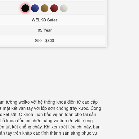
Đen
Xanh
Nâu
Đỏ
Trắng
WELKO Safes
05 Year
$50 - $300
âm tường welko với hệ thống khoá điện tử cao cấp
 mặt két vân tay với lớp sơn chống trầy xước. Công
 két sắt. Ổ khóa luôn bảo vệ an toàn cho tài sản
ại ổ khóa đều có chức năng và tính ưu việt riêng
n tử, két chống cháy. Khi xem xét tiêu chí này, bạn
 vân tay trên khắp các tỉnh thành sẵn sàng phục vụ