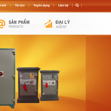
 két
Tin tức
Tuyển dụng
Liên hệ