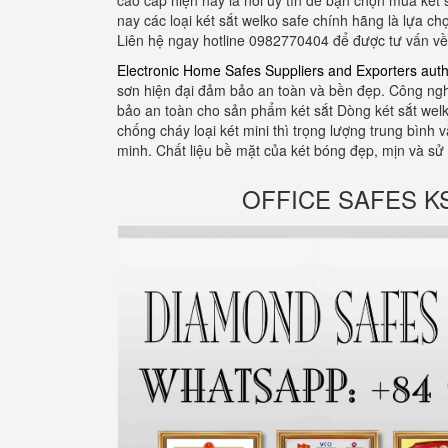
cao cấp hiện nay là nơi uy tín để bạn chọn mua két
nay các loại két sắt welko safe chính hãng là lựa c
Liên hệ ngay hotline 0982770404 để được tư vấn v
Electronic Home Safes Suppliers and Exporters auth
sơn hiện đại đảm bảo an toàn và bền đẹp. Công ng
bảo an toàn cho sản phẩm két sắt Dòng két sắt welko
chống cháy loại két mini thì trọng lượng trung bìn
minh. Chất liệu bề mặt của két bóng đẹp, mịn và sử
OFFICE SAFES KS12