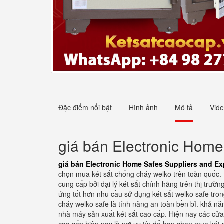
Đặc điểm nổi bật
Hình ảnh
Mô tả
Vid
giá bán Electronic Home
giá bán Electronic Home Safes Suppliers and Ex
chọn mua két sắt chống cháy welko trên toàn quốc.
cung cấp bởi đại lý két sắt chính hãng trên thị trư
ứng tốt hơn nhu cầu sử dụng két sắt welko safe tro
cháy welko safe là tính năng an toàn bền bỉ. khả n
nhà máy sản xuất két sắt cao cấp. Hiện nay các cửa