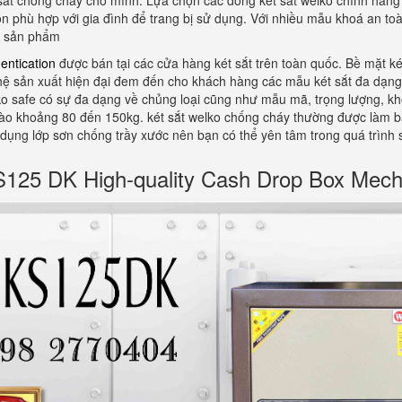
 sắt chống cháy cho mình. Lựa chọn các dòng két sắt welko chính hãng 
họn phù hợp với gia đình để trang bị sử dụng. Với nhiều mẫu khoá an to
ề sản phẩm
entication
được bán tại các cửa hàng két sắt trên toàn quốc. Bề mặt ké
hệ sản xuất hiện đại đem đến cho khách hàng các mẫu két sắt đa dạ
 safe có sự đa dạng về chủng loại cũng như mẫu mã, trọng lượng, khối l
h vào khoảng 80 đến 150kg. két sắt welko chống cháy thường được làm 
 dụng lớp sơn chống trầy xước nên bạn có thể yên tâm trong quá trình
5 DK High-quality Cash Drop Box Mech