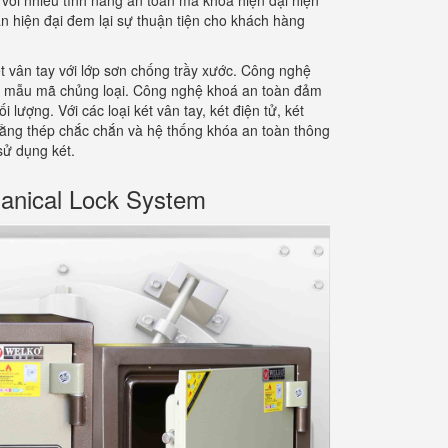
với nhiều tính năng an toàn mã khoá hiện đại hiện
àn hiện đại đem lại sự thuận tiện cho khách hàng
t vân tay với lớp sơn chống trầy xước. Công nghệ
ng mẫu mã chủng loại. Công nghệ khoá an toàn đảm
ượng. Với các loại két vân tay, két điện tử, két
bằng thép chắc chắn và hệ thống khóa an toàn thông
 sử dụng két.
anical Lock System