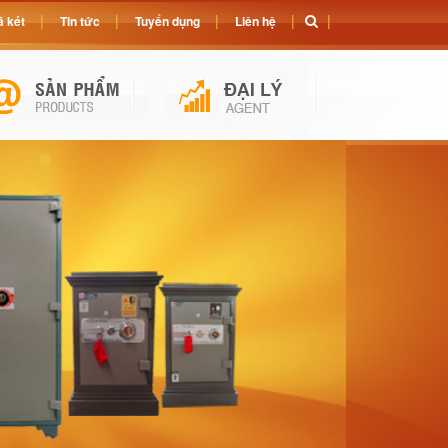
 két
Tin tức
Tuyển dụng
Liên hệ