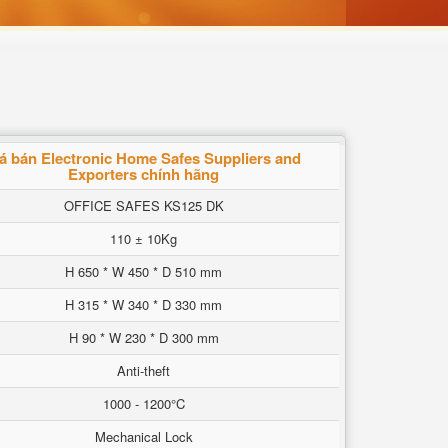
iá bán Electronic Home Safes Suppliers and
Exporters chính hãng
OFFICE SAFES KS125 DK
110 ± 10Kg
H 650 * W 450 * D 510 mm
H 315 * W 340 * D 330 mm
H 90 * W 230 * D 300 mm
Anti-theft
1000 - 1200°C
Mechanical Lock