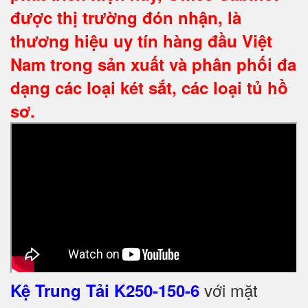
được thị trường đón nhận, là
thương hiệu uy tín hàng đầu Việt
Nam trong sản xuất và phân phối đa
dạng các loại két sắt, các loại tủ hồ
sơ.
với mặt
Kệ Trung Tải K250-150-6