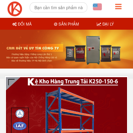
ĐỔI MÃ
SẢN PHẨM
ĐẠI LÝ