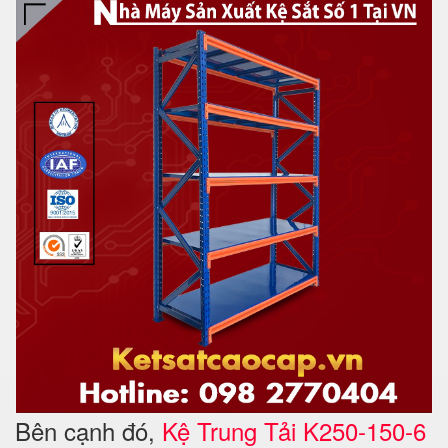
Bên cạnh
đó,
Kệ Trung Tải K250-150-6