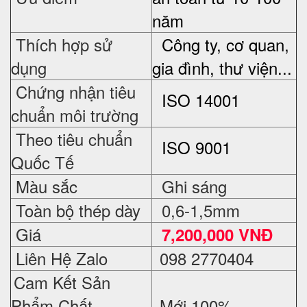
năm
Thích hợp sử
Công ty, cơ quan,
dụng
gia đình, thư viện...
Chứng nhận tiêu
ISO 14001
chuẩn môi trường
Theo tiêu chuẩn
ISO 9001
Quốc Tế
Màu sắc
Ghi sáng
Toàn bộ thép dày
0,6-1,5mm
Giá
7,2
00,000 VNĐ
Liên Hệ Zalo
098 2770404
Cam Kết Sản
Phẩm Chất
Mới 100%