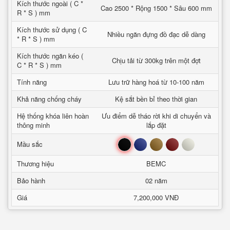
Kích thước ngoài ( C *
Cao 2500 * Rộng 1500 * Sâu 600 mm
R * S ) mm
Kích thước sử dụng ( C
Nhiều ngăn đựng đồ đạc dễ dàng
* R * S ) mm
Kích thước ngăn kéo (
Chịu tải từ 300kg trên một đợt
C * R * S ) mm
Tính năng
Lưu trữ hàng hoá từ 10-100 năm
Khả năng chống cháy
Kệ sắt bền bỉ theo thời gian
Hệ thống khóa liên hoàn
Ưu điểm dễ tháo rời khi di chuyển và
thông minh
lắp đặt
Đen
Xanh
Nâu
Đỏ
Trắng
Mầu sắc
Thương hiệu
BEMC
Bảo hành
02 năm
Giá
7,200,000 VNĐ