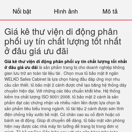
Nổi bật
Hình ảnh
Mô tả
Giá kê thư viện di động phân
phối uy tín chất lượng tốt nhất
ở đâu giá ưu đãi
Giá kê thư viện di động phân phối uy tín chất lượng tốt nhất
ở đâu giá ưu đãi
là sản phẩm trang bị cho doanh nghiệp không
gian lưu trữ an toàn tài liệu tài . Chọn mua tủ bảo mật 8 ngăn
WELKO Safes Cabinet là lựa chọn hàng đầu đáp ứng mọi nhu
cầu cần thiết. tủ bảo mật 2 cánh được chế tạo bằng hệ thống dây
chuyền hiện đại. Với những các tiêu chuẩn khắt khe. Hệ thống
kiểm tra chất lượng ISO 9001:2008. tủ bảo mật 2 cánh là sản
phẩm đạt các chứng nhận và nhiều năm liền được lựa chọn là
sản phẩm tiêu biểu trong ngành. tủ tài liệu 2 cánh được sơn tĩnh
điện chống trầy xước bề mặt. Có chân cao su cố định hoặc có
bánh xe di động. Giúp di chuyển dễ dàng. tủ bảo mật văn phòng
hiện nay được các nhà máy tin tưởng để trang bị trong đơn vị