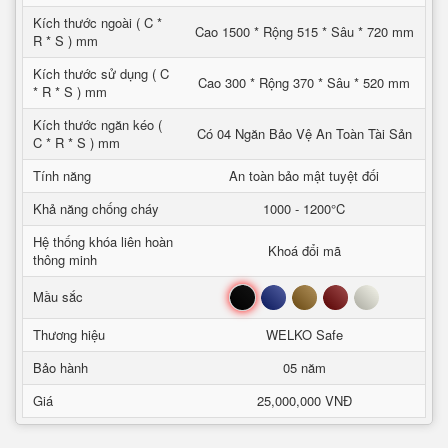
Kích thước ngoài ( C *
Cao 1500 * Rộng 515 * Sâu * 720 mm
R * S ) mm
Kích thước sử dụng ( C
Cao 300 * Rộng 370 * Sâu * 520 mm
* R * S ) mm
Kích thước ngăn kéo (
Có 04 Ngăn Bảo Vệ An Toàn Tài Sản
C * R * S ) mm
Tính năng
An toàn bảo mật tuyệt đối
Khả năng chống cháy
1000 - 1200°C
Hệ thống khóa liên hoàn
Khoá đổi mã
thông minh
Đen
Xanh
Nâu
Đỏ
Trắng
Mầu sắc
Thương hiệu
WELKO Safe
Bảo hành
05 năm
Giá
25,000,000 VNĐ