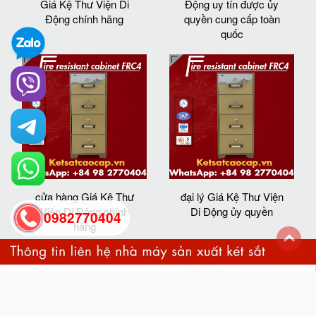
Giá Kệ Thư Viện Di
Động uy tín được ủy
Động chính hãng
quyền cung cấp toàn
quốc
cửa hàng Giá Kệ Thư
đại lý Giá Kệ Thư Viện
Viện Di Động chính
Di Động ủy quyền
0982770404
hãng
back
to
top