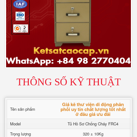
THÔNG SỐ KỸ THUẬT
Giá kê thư viện di động phân
phối uy tín chất lượng tốt nhất
Tên sản phẩm
ở đâu giá ưu đãi
Model
Tủ Hồ Sơ Chống Cháy FRC4
Trọng lượng
320 ± 10Kg