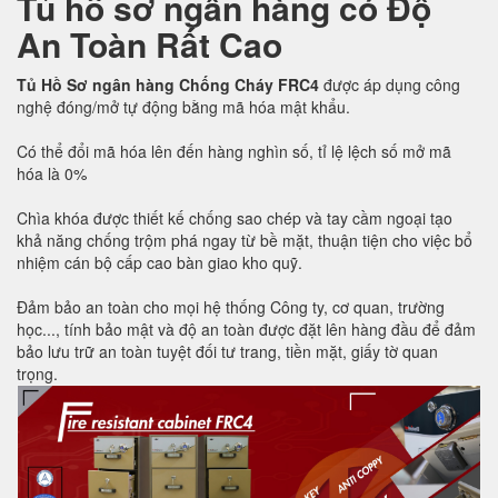
Tủ hồ sơ ngân hàng có Độ
An Toàn Rất Cao
Tủ Hồ Sơ ngân hàng Chống Cháy FRC4
được áp dụng công
nghệ đóng/mở tự động bằng mã hóa mật khẩu.
Có thể đổi mã hóa lên đến hàng nghìn số, tỉ lệ lệch số mở mã
hóa là 0%
Chìa khóa được thiết kế chống sao chép và tay cầm ngoại tạo
khả năng chống trộm phá ngay từ bề mặt, thuận tiện cho việc bổ
nhiệm cán bộ cấp cao bàn giao kho quỹ.
Đảm bảo an toàn cho mọi hệ thống Công ty, cơ quan, trường
học..., tính bảo mật và độ an toàn được đặt lên hàng đầu để đảm
bảo lưu trữ an toàn tuyệt đối tư trang, tiền mặt, giấy tờ quan
trọng.