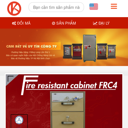
ĐỔI MÃ
SẢN PHẨM
ĐẠI LÝ