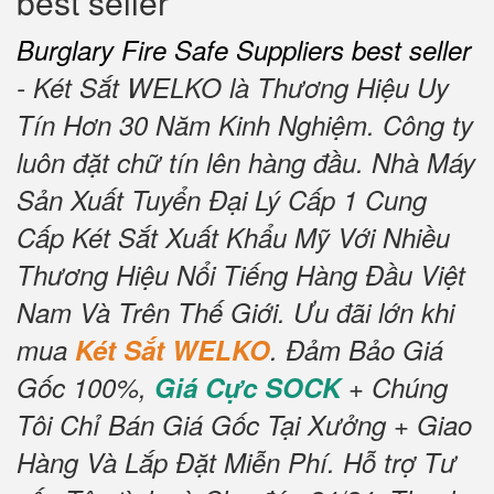
best seller
Burglary Fire Safe Suppliers best seller
- Két Sắt WELKO là Thương Hiệu Uy
Tín Hơn 30 Năm Kinh Nghiệm.
Công ty
luôn đặt chữ tín lên hàng đầu.
Nhà Máy
Sản Xuất Tuyển Đại Lý Cấp 1 Cung
Cấp Két Sắt Xuất Khẩu Mỹ Với Nhiều
Thương Hiệu Nổi Tiếng Hàng Đầu Việt
Nam Và Trên Thế Giới.
Ưu đãi lớn khi
mua
Két Sắt WELKO
.
Đảm Bảo Giá
Gốc 100%,
Giá Cực SOCK
+ Chúng
Tôi Chỉ Bán Giá Gốc Tại Xưởng + Giao
Hàng Và Lắp Đặt Miễn Phí
.
Hỗ trợ Tư