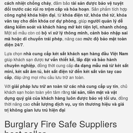
cách nhiệt chống cháy
, đảm bảo
tài sản được bảo vệ tuyệt
đối trước các rủi ro trộm cắp và hỏa hoạn
. Sản phẩm tích hợp
công nghệ khóa hiện đại
, từ
khóa điện tử, khóa thẻ từ, khóa
vân tay cho đến khóa cơ dự phòng
, giúp
người quản lý dễ
dàng kiểm soát và khách hàng mở két tiện lợi, nhanh chóng
.
Một số mẫu còn có
bộ vi xử lý thông minh, cảnh báo nhập sai
mã hoặc di chuyển trái phép
, nâng cao
mức độ bảo mật toàn
diện 24/7
.
Lựa chọn
nhà cung cấp két sắt khách sạn hàng đầu Việt Nam
giúp khách sạn được
tư vấn thiết kế, lắp đặt và bảo hành
chuyên nghiệp
, đồng thời cung cấp
đa dạng mẫu mã từ két sắt
mini, két sắt âm tủ, két sắt điện tử đến két sắt vân tay cao
cấp
, đáp ứng mọi nhu cầu lưu trữ an toàn.
Với
giải pháp lưu trữ an toàn từ các nhà cung cấp uy tín
, chủ
khách sạn hoàn toàn yên tâm rằng
tài sản, tiền mặt và vật
dụng quý giá của khách hàng luôn được bảo vệ tối ưu
, đồng
thời nâng cao
chất lượng dịch vụ, uy tín thương hiệu và giá
trị không gian lưu trú hiện đại
Burglary Fire Safe Suppliers