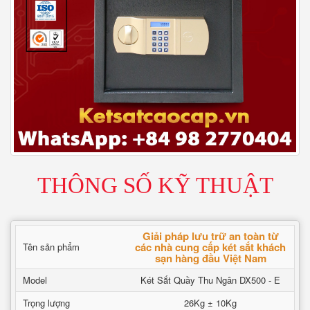
THÔNG SỐ KỸ THUẬT
Giải pháp lưu trữ an toàn từ
các nhà cung cấp két sắt khách
Tên sản phẩm
sạn hàng đầu Việt Nam
Model
Két Sắt Quầy Thu Ngân DX500 - E
Trọng lượng
26Kg ± 10Kg