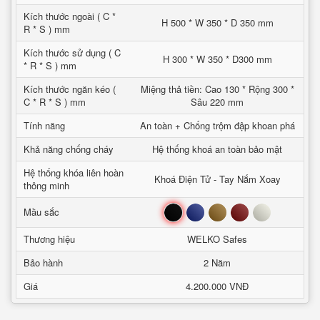
Kích thước ngoài ( C *
H 500 * W 350 * D 350 mm
R * S ) mm
Kích thước sử dụng ( C
H 300 * W 350 * D300 mm
* R * S ) mm
Kích thước ngăn kéo (
Miệng thả tiền: Cao 130 * Rộng 300 *
C * R * S ) mm
Sâu 220 mm
Tính năng
An toàn + Chống trộm đập khoan phá
Khả năng chống cháy
Hệ thống khoá an toàn bảo mật
Hệ thống khóa liên hoàn
Khoá Điện Tử - Tay Nắm Xoay
thông minh
Đen
Xanh
Nâu
Đỏ
Trắng
Mầu sắc
Thương hiệu
WELKO Safes
Bảo hành
2 Năm
Giá
4.200.000 VNĐ