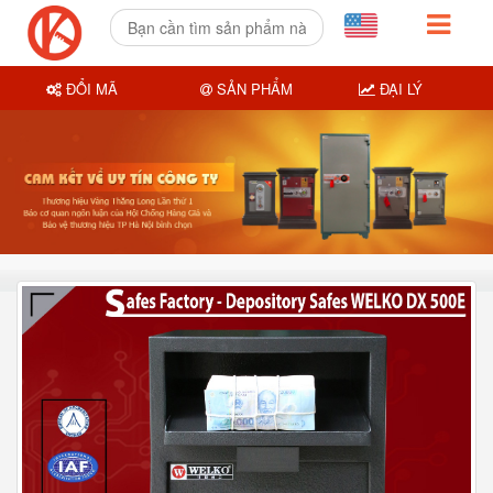
ĐỔI MÃ
SẢN PHẨM
ĐẠI LÝ