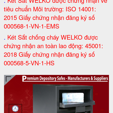
.
Két Sắt WELKO được chứng nhận về
tiêu chuẩn Môi trường: ISO 14001:
2015 Giấy chứng nhận đăng ký số
000568-1-VN-1-EMS
.
Két Sắt chống cháy WELKO được
chứng nhận an toàn lao động: 45001:
2018 Giấy chứng nhận đăng ký số
000568-5-VN-1-HS