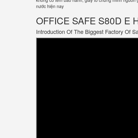
không có tem bảo hành, giấy tờ chứng minh nguồn g
nước hiện nay
OFFICE SAFE S80D E Hi
Introduction Of The Biggest Factory Of S