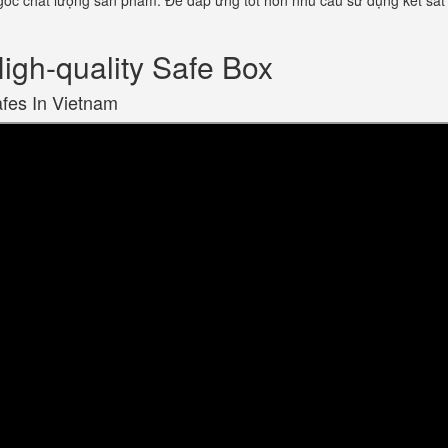
ốc chất lượng sản phẩm. Để đáp ứng tốt hơn nhu cầu sử dụng két sắt 
gh-quality Safe Box
afes In Vietnam