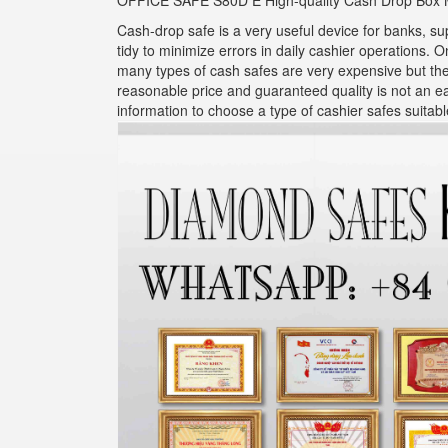
OFFICE SAFE S80D E High-quality Cash Drop Box 
Cash-drop safe is a very useful device for banks, s
tidy to minimize errors in daily cashier operations. 
many types of cash safes are very expensive but the q
reasonable price and guaranteed quality is not an eas
information to choose a type of cashier safes suitable