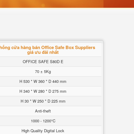
hống cửa hàng bán Office Safe Box Suppliers
giá ưu đãi nhất
OFFICE SAFE S80D E
70 ± 5Kg
H 530 * W 360 * D 440 mm
H 340 * W 280 * D 275 mm
H 30 * W 250 * D 225 mm
Anti-theft
1000 - 1200°C
High Quality Digital Lock