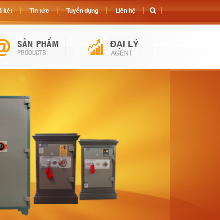
 két
Tin tức
Tuyển dụng
Liên hệ