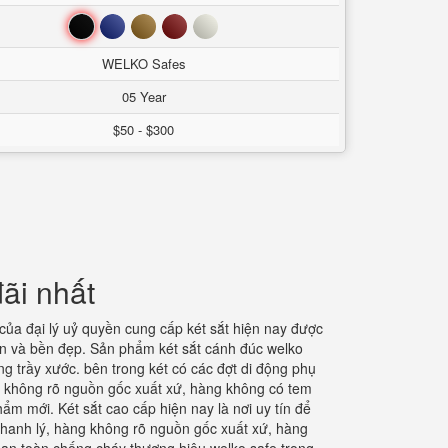
Đen
Xanh
Nâu
Đỏ
Trắng
WELKO Safes
05 Year
$50 - $300
ãi nhất
của đại lý uỷ quyền cung cấp két sắt hiện nay được
àn và bền đẹp. Sản phẩm két sắt cánh đúc welko
g trầy xước. bên trong két có các đợt di động phụ
ng không rõ nguồn gốc xuất xứ, hàng không có tem
m mới. Két sắt cao cấp hiện nay là nơi uy tín để
thanh lý, hàng không rõ nguồn gốc xuất xứ, hàng