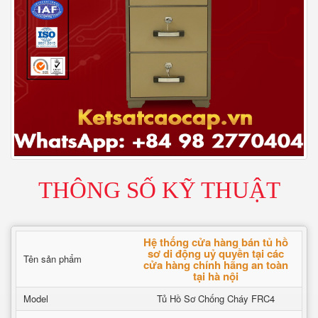
THÔNG SỐ KỸ THUẬT
Hệ thống cửa hàng bán tủ hồ
sơ di động uỷ quyền tại các
Tên sản phẩm
cửa hàng chính hãng an toàn
tại hà nội
Model
Tủ Hồ Sơ Chống Cháy FRC4