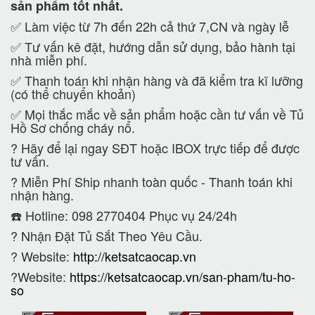
sản phẩm tốt nhất.
✅ Làm việc từ 7h đến 22h cả thứ 7,CN và ngày lễ
✅ Tư vấn kê đặt, hướng dẫn sử dụng, bảo hành tại
nhà miễn phí.
✅ Thanh toán khi nhận hàng và đã kiểm tra kĩ lưỡng
(có thể chuyển khoản)
✅ Mọi thắc mắc về sản phẩm hoặc cần tư vấn về Tủ
Hồ Sơ chống cháy nổ.
?
Hãy để lại ngay SĐT hoặc IBOX trực tiếp để được
tư vấn.
?
Miễn Phí Ship nhanh toàn quốc - Thanh toán khi
nhận hàng.
☎️ Hotline: 098 2770404 Phục vụ 24/24h
?
Nhận Đặt Tủ Sắt Theo Yêu Cầu.
? Website:
http://ketsatcaocap.vn
?Website:
https://ketsatcaocap.vn/san-pham/tu-ho-
so