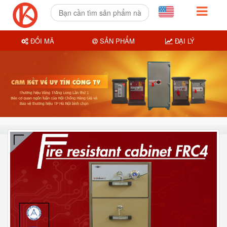
ĐỔI MÃ
SẢN PHẨM
ĐẠI LÝ