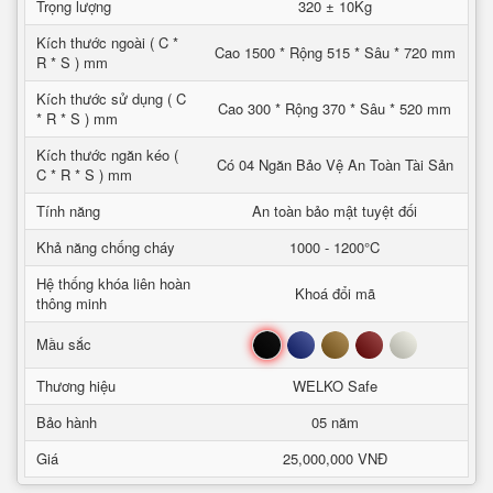
Trọng lượng
320 ± 10Kg
Kích thước ngoài ( C *
Cao 1500 * Rộng 515 * Sâu * 720 mm
R * S ) mm
Kích thước sử dụng ( C
Cao 300 * Rộng 370 * Sâu * 520 mm
* R * S ) mm
Kích thước ngăn kéo (
Có 04 Ngăn Bảo Vệ An Toàn Tài Sản
C * R * S ) mm
Tính năng
An toàn bảo mật tuyệt đối
Khả năng chống cháy
1000 - 1200°C
Hệ thống khóa liên hoàn
Khoá đổi mã
thông minh
Đen
Xanh
Nâu
Đỏ
Trắng
Mầu sắc
Thương hiệu
WELKO Safe
Bảo hành
05 năm
Giá
25,000,000 VNĐ