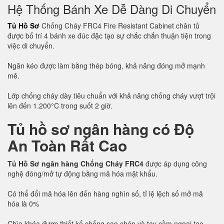
Hệ Thống Bánh Xe Dễ Dàng Di Chuyển
Tủ Hồ Sơ
Chống Cháy FRC4 Fire Resistant Cabinet chân tủ
được bố trí 4 bánh xe đúc đặc tạo sự chắc chắn thuận tiện trong
việc di chuyển.
Ngăn kéo được làm bằng thép bóng, khả năng đóng mở mạnh
mẽ.
Lớp chống cháy dày tiêu chuẩn với khả năng chống cháy vượt trội
lên đến 1.200°C trong suốt 2 giờ.
Tủ hồ sơ ngân hàng có Độ
An Toàn Rất Cao
Tủ Hồ Sơ ngân hàng Chống Cháy FRC4
được áp dụng công
nghệ đóng/mở tự động bằng mã hóa mật khẩu.
Có thể đổi mã hóa lên đến hàng nghìn số, tỉ lệ lệch số mở mã
hóa là 0%
Chìa khóa được thiết kế chống sao chép và tay cầm ngoại tạo