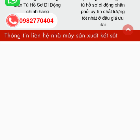
Bán Tủ Hồ Sơ Di Động
tủ hồ sơ di động phân
chính hãng
phối uy tín chất lượng
tốt nhất ở đâu giá ưu
0982770404
đãi
back
to
top