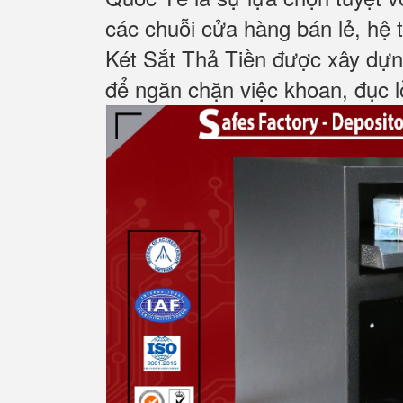
các chuỗi cửa hàng bán lẻ, hệ t
Két Sắt Thả Tiền được xây dựn
để ngăn chặn việc khoan, đục lỗ