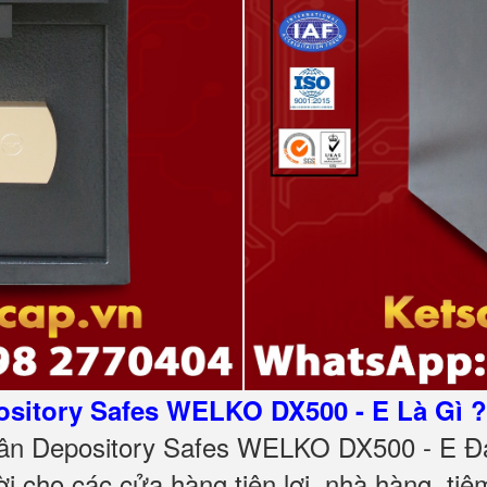
sitory Safes WELKO DX500 - E Là Gì ?
gân Depository Safes WELKO DX500 - E Đ
i cho các cửa hàng tiện lợi, nhà hàng, tiệ