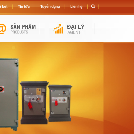
 két
Tin tức
Tuyển dụng
Liên hệ