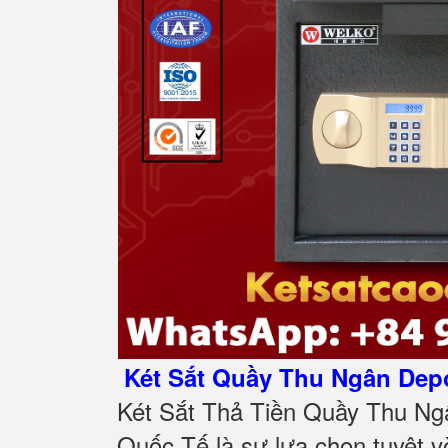
Két Sắt Quầy Thu Ngân Depo
Két Sắt Thả Tiền Quầy Thu N
Quốc Tế là sự lựa chọn tuyệt vờ