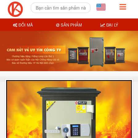
ĐỔI MÃ
SẢN PHẨM
ĐẠI LÝ