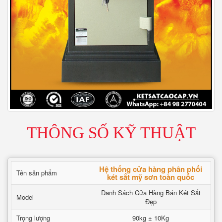
THÔNG SỐ KỸ THUẬT
Hệ thống cửa hàng phân phối
Tên sản phẩm
két sắt mỹ sơn toàn quốc
Danh Sách Cửa Hàng Bán Két Sắt
Model
Đẹp
Trọng lượng
90kg ± 10Kg