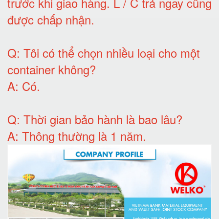
trước khi giao hàng.
L / C trả ngay cũng
được chấp nhận
.
Q:
Tôi có thể chọn nhiều loại cho một
container không
?
A:
Có
.
Q: T
hời gian bảo hành
là bao lâu?
A: Thông thường là 1 năm.