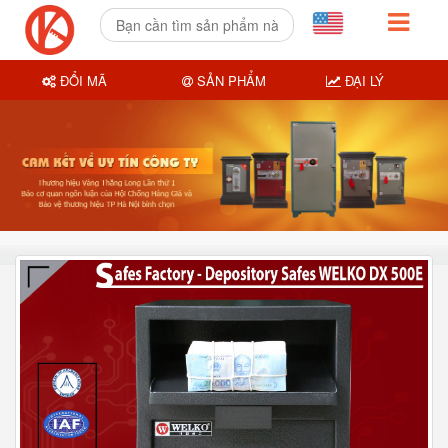
ĐỔI MÃ
SẢN PHẨM
ĐẠI LÝ