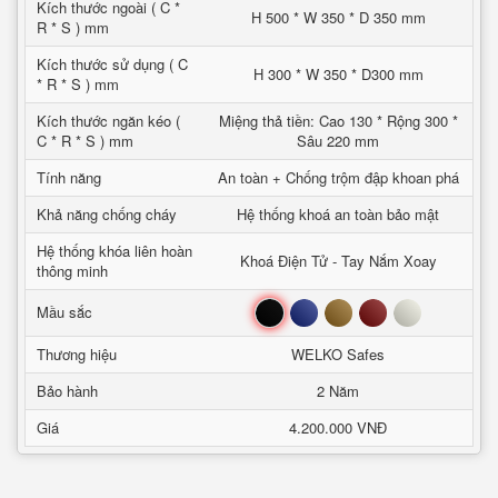
Kích thước ngoài ( C *
H 500 * W 350 * D 350 mm
R * S ) mm
Kích thước sử dụng ( C
H 300 * W 350 * D300 mm
* R * S ) mm
Kích thước ngăn kéo (
Miệng thả tiền: Cao 130 * Rộng 300 *
C * R * S ) mm
Sâu 220 mm
Tính năng
An toàn + Chống trộm đập khoan phá
Khả năng chống cháy
Hệ thống khoá an toàn bảo mật
Hệ thống khóa liên hoàn
Khoá Điện Tử - Tay Nắm Xoay
thông minh
Đen
Xanh
Nâu
Đỏ
Trắng
Mầu sắc
Thương hiệu
WELKO Safes
Bảo hành
2 Năm
Giá
4.200.000 VNĐ