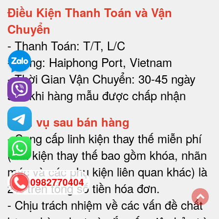
Điều Kiện Thanh Toán và Vận
Chuyển
- Thanh Toán: T/T, L/C
- Cảng: Haiphong Port, Vietnam
- Thời Gian Vận Chuyển: 30-45 ngày
sau khi hàng mẫu được chấp nhận
Dịch vụ sau bán hàng
-
Cung cấp linh kiện thay thế miễn phí
(linh kiện thay thế bao gồm khóa, nhãn
mác và các phụ kiện liên quan khác) là
0982770404
2% trên tổng số tiền hóa đơn
.
-
Chịu trách nhiệm về các vấn đề chất
back