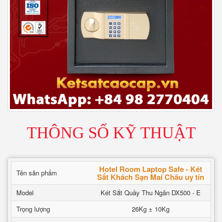
THÔNG SỐ KỸ THUẬT
Hotel Room Laptop Safe - Két
Tên sản phẩm
Sắt Khách Sạn Mai Châu uy tín
Model
Két Sắt Quầy Thu Ngân DX500 - E
Trọng lượng
26Kg ± 10Kg