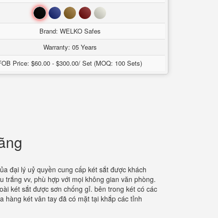
Đen
Xanh
Nâu
Đỏ
Trắng
Brand: WELKO Safes
Warranty: 05 Years
FOB Price: $60.00 - $300.00/ Set (MOQ: 100 Sets)
hãng
của đại lý uỷ quyền cung cấp két sắt được khách
u trắng vv, phù hợp với mọi không gian văn phòng.
ài két sắt được sơn chống gỉ. bên trong két có các
 hàng két vân tay đã có mặt tại khắp các tỉnh