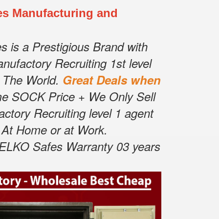
s Manufacturing and
 is a Prestigious Brand with
nufactory Recruiting 1st level
 The World.
Great Deals when
me SOCK Price + We Only Sell
ctory Recruiting level 1 agent
 At Home or at Work.
LKO Safes Warranty 03 years