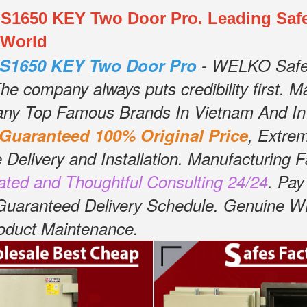
1650 KEY Two Door Pro. Leading Safe
 World
S1650 KEY Two Door Pro
- WELKO Safes
he company always puts credibility first.
Ma
any Top Famous Brands In Vietnam And In
Guaranteed 100% Original Price
, Extre
 Delivery and Installation.
Manufacturing Fa
ated and Thoughtful Consulting 24/24
.
Pay
 Guaranteed Delivery Schedule.
Genuine WE
Product Maintenance
.