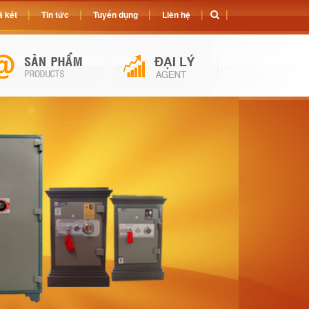
 két
Tin tức
Tuyển dụng
Liên hệ