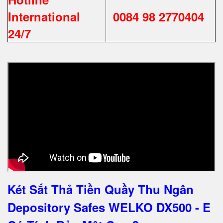
International
0084 98 2770404
24/7
Két Sắt Thả Tiền Quầy Thu Ngân
Depository Safes WELKO DX500 - E