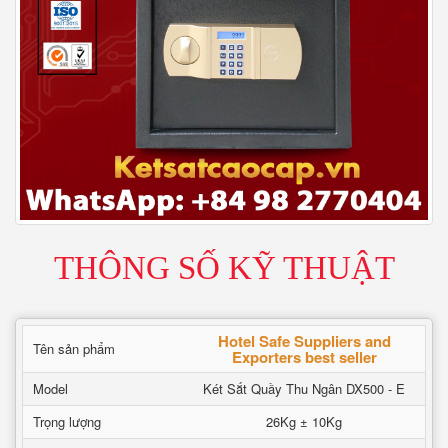
THÔNG SỐ KỸ THUẬT
Hotel Safe Suppliers and
Tên sản phẩm
Exporters best seller
Model
Két Sắt Quầy Thu Ngân DX500 - E
Trọng lượng
26Kg ± 10Kg