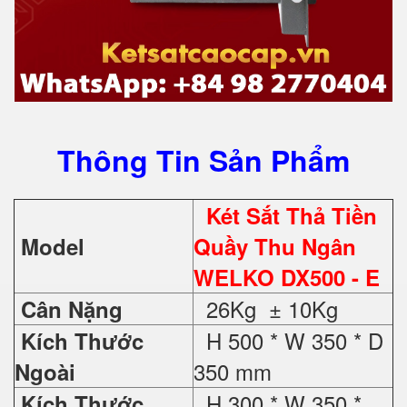
Thông Tin Sản Phẩm
Két Sắt Thả Tiền
Model
Quầy Thu Ngân
WELKO DX500 - E
26Kg ± 10Kg
Cân Nặng
H 500 * W 350 * D
Kích Thước
350 mm
Ngoài
H 300 * W 350 *
Kích Thước