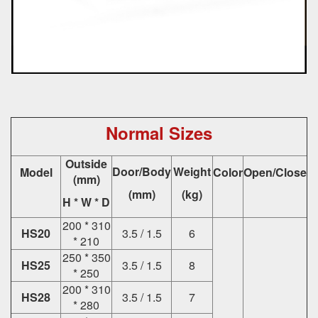
Normal Sizes
Outside
Door/Body
Weight
Model
Color
Open/Close
(mm)
(mm)
(kg)
H * W * D
200 * 310
HS20
3.5 / 1.5
6
* 210
250 * 350
HS25
3.5 / 1.5
8
* 250
200 * 310
HS28
3.5 / 1.5
7
* 280