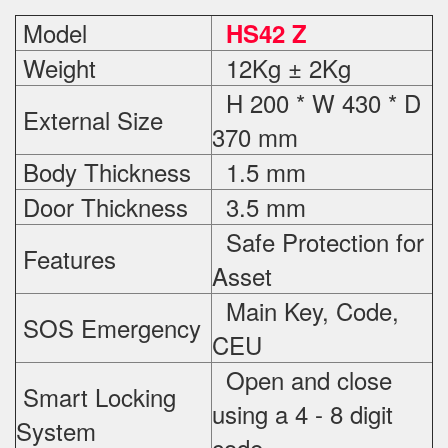
Model
HS42 Z
Weight
12Kg ± 2Kg
H 200 * W 430 * D
External Size
370 mm
Body Thickness
1.5 mm
Door Thickness
3.5 mm
Safe Protection
for
Features
Asset
Main Key, Code,
SOS Emergency
CEU
Open and close
Smart Locking
using a 4 - 8 digit
System
code