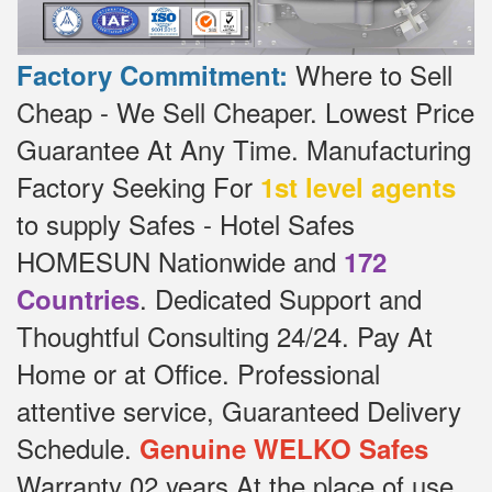
Where to Sell
Factory Commitment:
Cheap - We Sell Cheaper.
Lowest Price
Guarantee At Any Time.
Manufacturing
Factory Seeking For
1st level agents
to supply Safes - Hotel Safes
HOMESUN Nationwide and
172
.
Dedicated
Support and
Countries
Thoughtful Consulting 24/24.
Pay At
Home or at Office.
Professional
attentive service, Guaranteed Delivery
Schedule.
Genuine WELKO Safes
Warranty 02 years At the place of use,