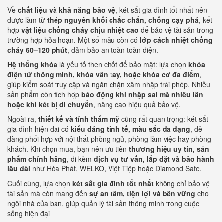
Về
chất liệu và khả năng bảo vệ
, két sắt gia đình tốt nhất nên
được làm từ
thép nguyên khối chắc chắn, chống cạy phá
, kết
hợp
vật liệu chống cháy chịu nhiệt cao
để bảo vệ tài sản trong
trường hợp hỏa hoạn. Một số mẫu còn có
lớp cách nhiệt chống
cháy 60–120 phút
, đảm bảo an toàn toàn diện.
Hệ thống khóa
là yếu tố then chốt để bảo mật: lựa chọn
khóa
điện tử thông minh, khóa vân tay, hoặc khóa cơ đa điểm
,
giúp kiểm soát truy cập và ngăn chặn xâm nhập trái phép. Nhiều
sản phẩm còn tích hợp
báo động khi nhập sai mã nhiều lần
hoặc khi két bị di chuyển
, nâng cao hiệu quả bảo vệ.
Ngoài ra,
thiết kế và tính thẩm mỹ
cũng rất quan trọng: két sắt
gia đình hiện đại có
kiểu dáng tinh tế, màu sắc đa dạng
, dễ
dàng phối hợp với nội thất phòng ngủ, phòng làm việc hay phòng
khách. Khi chọn mua, bạn nên ưu tiên
thương hiệu uy tín, sản
phẩm chính hãng
, đi kèm
dịch vụ tư vấn, lắp đặt và bảo hành
lâu dài
như Hòa Phát, WELKO, Việt Tiệp hoặc Diamond Safe.
Cuối cùng, lựa chọn
két sắt gia đình tốt nhất
không chỉ bảo vệ
tài sản mà còn mang đến
sự an tâm, tiện lợi và bền vững
cho
ngôi nhà của bạn, giúp quản lý tài sản thông minh trong cuộc
sống hiện đại