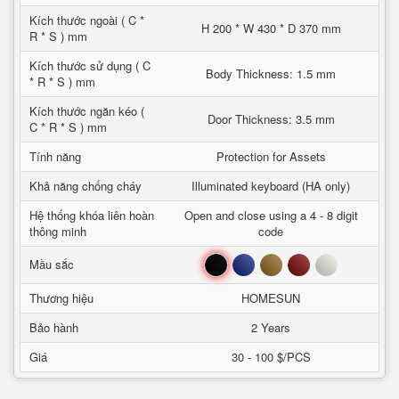
Kích thước ngoài ( C *
H 200 * W 430 * D 370 mm
R * S ) mm
Kích thước sử dụng ( C
Body Thickness: 1.5 mm
* R * S ) mm
Kích thước ngăn kéo (
Door Thickness: 3.5 mm
C * R * S ) mm
Tính năng
Protection for Assets
Khả năng chống cháy
Illuminated keyboard (HA only)
Hệ thống khóa liên hoàn
Open and close using a 4 - 8 digit
thông minh
code
Đen
Xanh
Nâu
Đỏ
Trắng
Mầu sắc
Thương hiệu
HOMESUN
Bảo hành
2 Years
Giá
30 - 100 $/PCS