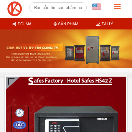
ĐỔI MÃ
SẢN PHẨM
ĐẠI LÝ