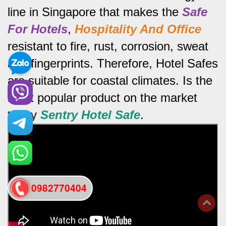
line in Singapore that makes the
Safe
For Hotels
,
Hospitality And Office
resistant to fire, rust, corrosion, sweat
and fingerprints.
Therefore, Hotel Safes
are suitable for coastal climates.
Is the
most popular product on the market
today
Sentry Hotel Safe
.
0982770404
back