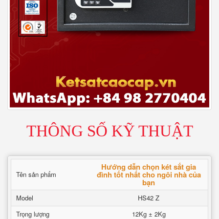
THÔNG SỐ KỸ THUẬT
Hướng dẫn chọn két sắt gia
đình tốt nhất cho ngôi nhà của
Tên sản phẩm
bạn
Model
HS42 Z
Trọng lượng
12Kg ± 2Kg