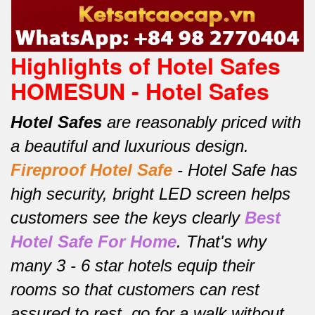
Highlights of Hotel Safes
HOMESUN - Hotel Safes
Hotel Safes
are reasonably priced with
a beautiful and luxurious design.
Fireproof Hotel Safe
-
Hotel Safe has
high security, bright LED screen helps
customers see the keys clearly
Best
Hotel Safe For Home
.
That's why
many 3 - 6 star hotels equip their
rooms so that customers can rest
assured to rest, go for a walk without