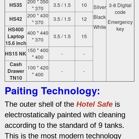
200 * 350
HS35
3.5 / 1.5
10
3-8 Digital
Silver
* 370
code
200 * 430
Black
HS42
3.5 / 1.5
12
Emergency
* 370
White
key
HS400
400 * 440
Laptop
3.5 / 1.5
15
* 370
15.6 inch
150 * 400
HS15 NK
-
-
* 400
Cash
100 * 420
Drawer
-
-
* 400
TN10
Paiting Technology:
The outer shell of the
Hotel Safe
is
electrostatically painted with cleaning
according to the standard of 9 tanks.
This is the most modern technology