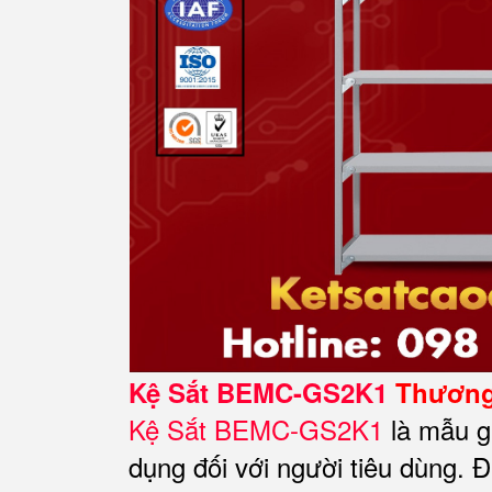
Kệ Sắt BEMC-GS2K1
Thương 
Kệ Sắt BEMC-GS2K1
là mẫu g
dụng đối với người tiêu dùng. Đặ