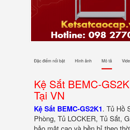
Đặc điểm nổi bật
Hình ảnh
Mô tả
Vid
Kệ Sắt BEMC-GS2K
Tại VN
.
Tủ Hồ 
Kệ Sắt BEMC-GS2K1
Phòng, Tủ LOCKER, Tủ Sắt, Gi
bảo mật cao và bền bỉ theo th