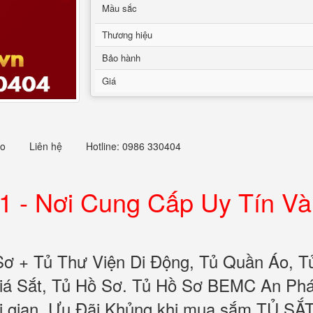
Mầu sắc
Thương hiệu
Bảo hành
Giá
eo
Liên hệ
Hotline: 0986 330404
1 -
Nơi Cung Cấp Uy Tín Và
Sơ + Tủ Thư Viện Di Động, Tủ Quần Áo, T
á Sắt, Tủ Hồ Sơ. Tủ Hồ Sơ BEMC An Phát
ời gian. Ưu Đãi Khủng khi mua sắm TỦ SẮ