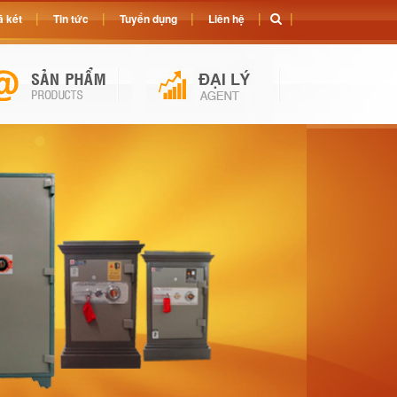
 két
Tin tức
Tuyển dụng
Liên hệ