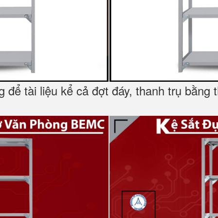
g để tài liệu kể cả đợt đáy, thanh trụ bằn