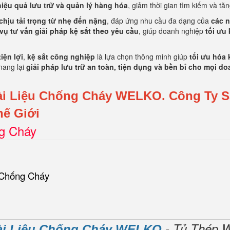
iệu quả lưu trữ và quản lý hàng hóa
, giảm thời gian tìm kiếm và tă
chịu tải trọng từ nhẹ đến nặng
, đáp ứng nhu cầu đa dạng của
các n
vụ tư vấn giải pháp kệ sắt theo yêu cầu
, giúp doanh nghiệp
tối ưu
iện lợi
,
kệ sắt công nghiệp
là lựa chọn thông minh giúp
tối ưu hóa 
mang lại
giải pháp lưu trữ an toàn, tiện dụng và bền bỉ cho mọi d
ài Liệu Chống Cháy WELKO.
Công Ty S
ế Giới
ng Cháy
 Chống Cháy
- Tủ Thép 
ài Liệu Chống Cháy WELKO