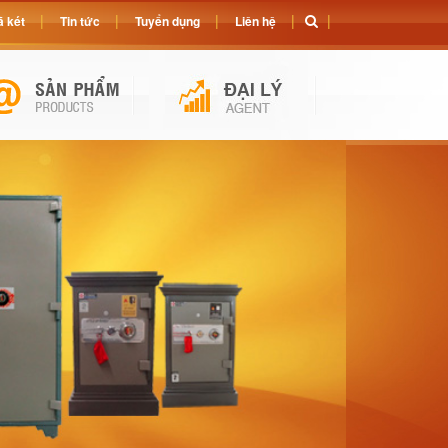
 két
Tin tức
Tuyển dụng
Liên hệ