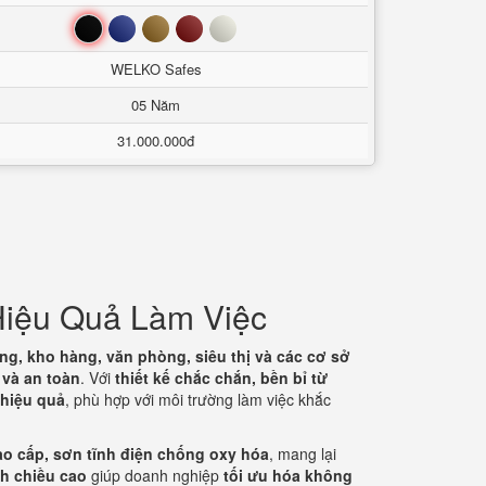
Đen
Xanh
Nâu
Đỏ
Trắng
WELKO Safes
05 Năm
31.000.000đ
Hiệu Quả Làm Việc
g, kho hàng, văn phòng, siêu thị và các cơ sở
 và an toàn
. Với
thiết kế chắc chắn, bền bỉ từ
 hiệu quả
, phù hợp với môi trường làm việc khắc
ao cấp, sơn tĩnh điện chống oxy hóa
, mang lại
nh chiều cao
giúp doanh nghiệp
tối ưu hóa không