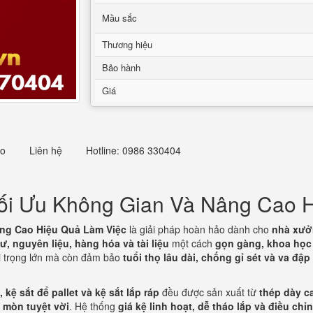
Mầu sắc
Thương hiệu
Bảo hành
Giá
eo
Liên hệ
Hotline: 0986 330404
Tối Ưu Không Gian Và Nâng Cao 
âng Cao Hiệu Quả Làm Việc
là giải pháp hoàn hảo dành cho
nhà xưởn
tư, nguyên liệu, hàng hóa và tài liệu
một cách
gọn gàng, khoa học
ải trọng lớn mà còn đảm bảo
tuổi thọ lâu dài, chống gỉ sét và va đập
 kệ sắt để pallet và kệ sắt lắp ráp
đều được sản xuất từ
thép dày c
 mòn tuyệt vời
. Hệ thống
giá kệ linh hoạt, dễ tháo lắp và điều chỉ