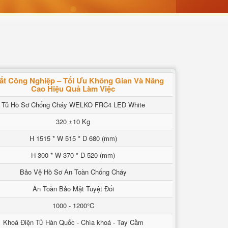
ắt Công Nghiệp – Tối Ưu Không Gian Và Nâng
Cao Hiệu Quả Làm Việc
Tủ Hồ Sơ Chống Cháy WELKO FRC4 LED White
320 ±10 Kg
H 1515 * W 515 * D 680 (mm)
H 300 * W 370 * D 520 (mm)
Bảo Vệ Hồ Sơ An Toàn Chống Cháy
An Toàn Bảo Mật Tuyệt Đối
1000 - 1200°C
Khoá Điện Tử Hàn Quốc - Chìa khoá - Tay Cầm