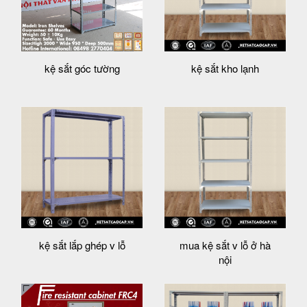
kệ sắt góc tường
kệ sắt kho lạnh
kệ sắt lắp ghép v lỗ
mua kệ sắt v lỗ ở hà
nội