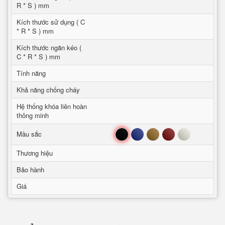
R * S ) mm
Kích thước sử dụng ( C
* R * S ) mm
Kích thước ngăn kéo (
C * R * S ) mm
Tính năng
Khả năng chống cháy
Hệ thống khóa liên hoàn
thông minh
Đen
Xanh
Nâu
Đỏ
Trắng
Mầu sắc
Thương hiệu
Bảo hành
Giá