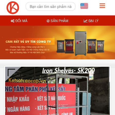
ĐỔI MÃ
SẢN PHẨM
ĐẠI LÝ