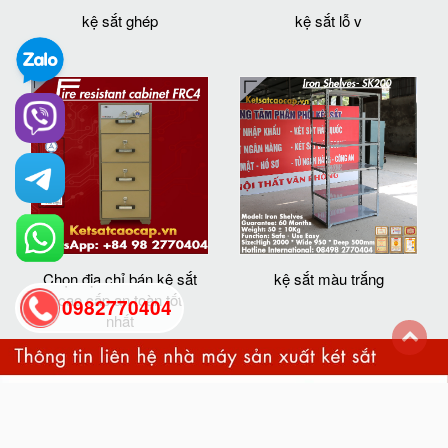
kệ sắt ghép
kệ sắt lỗ v
Chọn địa chỉ bán kệ sắt
kệ sắt màu trắng
cao cấp an toàn tốt
0982770404
nhất
back
to
top