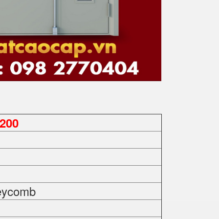
200
eycomb