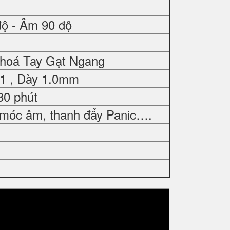
độ - Âm 90 độ
Khoá Tay Gạt Ngang
01 , Dày 1.0mm
80 phút
 móc âm, thanh đẩy Panic….