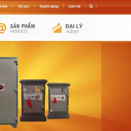
 két
Tin tức
Tuyển dụng
Liên hệ